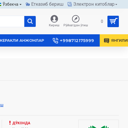
Етказиб бериш
Электрон китоблар
Ўзбекча
0
Кириш
Рўйхатдан ўтиш
+998712175999
КЕРАКЛИ АНЖОМЛАР
ЯНГИЛИ
иш
ДЎКОНДА