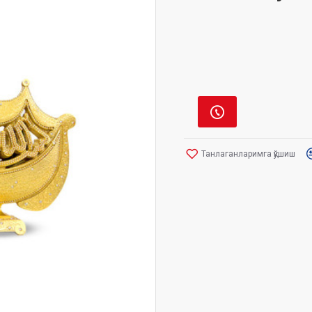
Танлаганларимга қўшиш