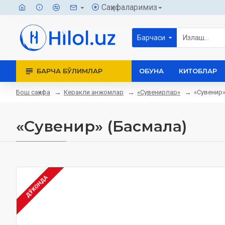
Саҳифаларимиз
Барчаси
БАРЧА БЎЛИМЛАР
ОБУНА
КИТОБЛАР
Бош саҳифа
Керакли анжомлар
«Сувенирлар»
«Сувенир»
«Сувенир» (Басмала)
ДЎКОНДА