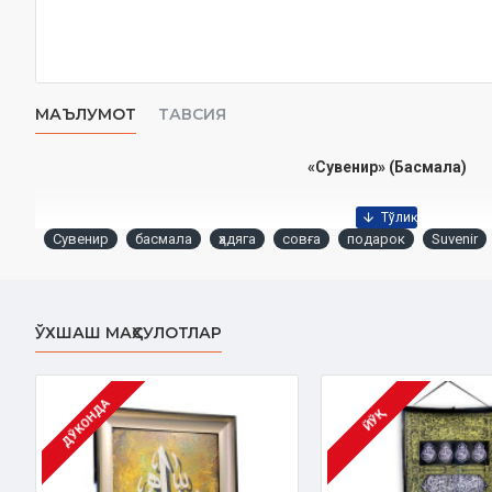
МАЪЛУМОТ
ТАВСИЯ
«Сувенир» (Басмала)
Сувенир
басмала
ҳадяга
совға
подарок
Suvenir
ЎХШАШ МАҲСУЛОТЛАР
ДЎКОНДА
ЙЎҚ