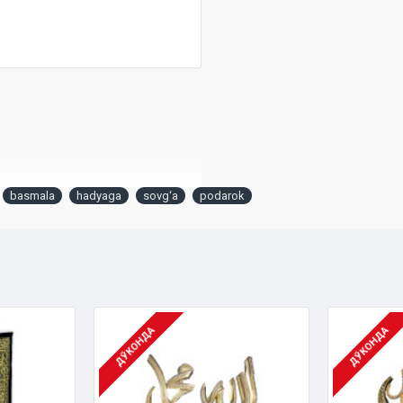
basmala
hadyaga
sovg‘a
podarok
ДЎКОНДА
ДЎКОНДА