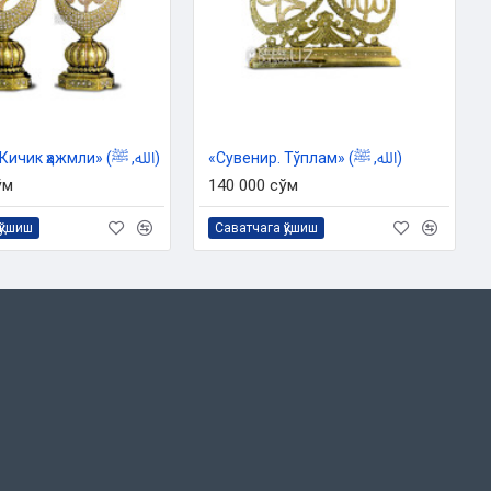
«Сувенир. Тўплам» (الله, ﷺ)
«Сувенир. Кичик ҳажмли» (الله, ﷺ)
ўм
140 000 сўм
қўшиш
Саватчага қўшиш