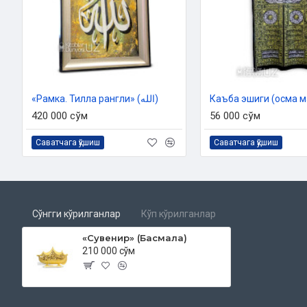
«Рамка. Тилла рангли» (الله)
Каъба эшиги (осма м
420 000 сўм
56 000 сўм
Саватчага қўшиш
Саватчага қўшиш
Сўнгги кўрилганлар
Кўп кўрилганлар
«Сувенир» (Басмала)
210 000 сўм