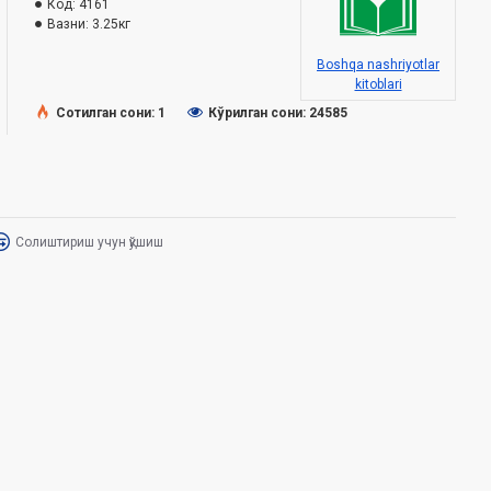
Код:
4161
Вазни:
3.25кг
Boshqa nashriyotlar
kitoblari
Сотилган сони: 1
Кўрилган сони: 24585
Солиштириш учун қўшиш