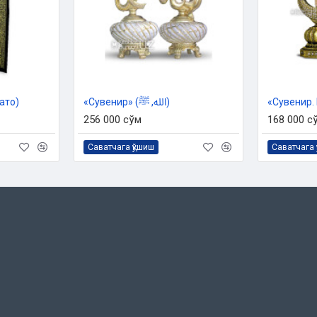
ато)
«Сувенир» (الله, ﷺ)
256 000 сўм
168 000 с
Саватчага қўшиш
Саватчага 