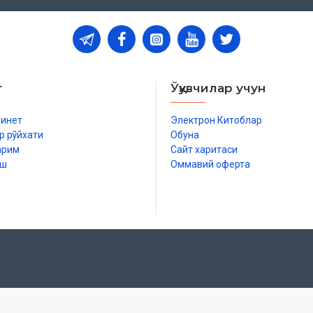
т
Ўқувчилар учун
бинет
Электрон Китоблар
р рўйхати
Обуна
арим
Сайт харитаси
иш
Оммавий оферта
р