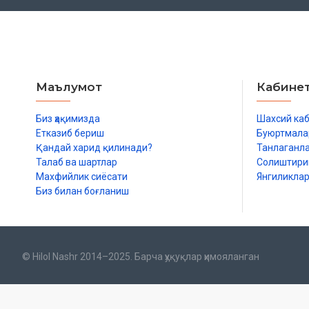
Маълумот
Кабине
Биз ҳақимизда
Шахсий ка
Етказиб бериш
Буюртмала
Қандай харид қилинади?
Танлаганл
Талаб ва шартлар
Солиштир
Махфийлик сиёсати
Янгиликла
Биз билан боғланиш
© Hilol Nashr 2014–2025. Барча ҳуқуқлар ҳимояланган