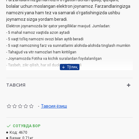
bolalar uchun moslangan elektron joynamoz. Farzandlaringizga
namozni yana ham tez va samarali o'rgatishingizda ushbu
joynamoz sizga yordam beradi.
Elektron joynamozda bir qator yengilliklar mavjud. Jumladan:
- 5 mahal namoz vaqtida azon aytadi
- 5 vaqt to'liq namozni ovozi bilan aytib beradi
- 5 vaqt namozning farz va sunnatlarini alohida-alohida tinglash mumkin
- Tahajjud va vitr namozlari ham kiritilgan
- Joynamozda Fotiha va kichik suralardan foydalanilgan
- Tasbeh, zikr qilish, har xil duolarni o'rgatadi
Eslatma:
ТАВСИЯ
- Elektron joynamoz 3 dona batareya bilan ishlaydi
- Ovozlar buzilsa, pastlasa yoki aralashib ketsa, demak batareyalar
almashtirilishi kerak
- Batareyalarni joylashtiriladigan qutichadagi (+) (-) belgilarga qarab
-
Тавсия ёзиш
joylashtiring
- Eski va yangi batareyalardan birga foydalanmang. Tugagan batareyalarni
maxsus ahlat qutilarga tashlang
СОТУВДА БОР
- Batareyalarni kattalar o'rnatib berishlari kerak
Код:
4670
- Elektron joynamozni suv va suyuq moddalardan uzoq tuting
Вазни:
0.71кг