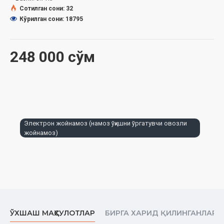
- Joynamozni yuvishdan oldin ichidagi elektron moslamasini chiqarib,
Сотилган сони: 32
keyin yuving
Кўрилган сони: 18795
- Yangi moslama ichida batareyada yo'q
Ushbu jihoz namoz o'qishni endi o'rganayotganlar yordamchi
248 000 сўм
vosita bo'lib, namozni o'rgatadigan kitob va ustozning o'rnini
bosmaydi. Jihoz faqat o'rganishga moslashirilgani uchun unda
namozda maxfiy (ichida) aytiladigan zikr va duolar ham jahriy
(ovoz chiqarib) o'qilgan va aytilgan. Bu joynamozda berilgan zam
suralar o'rnida boshqa sura va oyatlar ham o'qish kerak, doim bir
xil
zam sura o'qiyverish makruh.
Электрон жойнамоз (намоз ўқишни ўргатувчи овозли
жойнамоз)
O'lchami: 54x83 sm
ЎХШАШ МАҲСУЛОТЛАР
БИРГА ХАРИД ҚИЛИНГАНЛАР