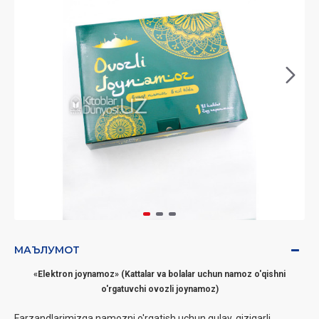
МАЪЛУМОТ
«
Elektron joynamoz
» (Kattalar va bolalar uchun namoz o'qishni
o'rgatuvchi ovozli joynamoz)
Farzandlarimizga namozni o'rgatish uchun qulay, qiziqarli,