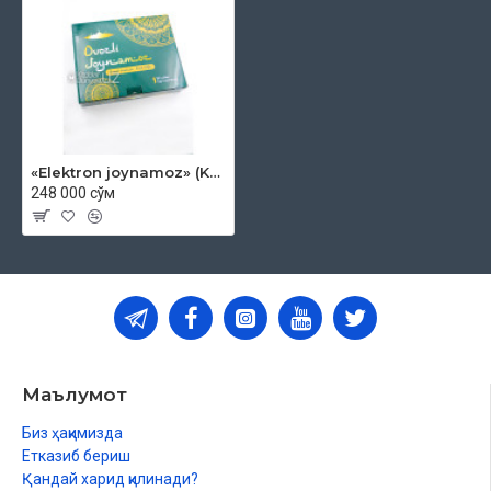
«Elektron joynamoz» (Kattalar va bolalar uchun namoz o'qishni o'rgatuvchi ovozli joynamoz)
248 000 сўм
Маълумот
Биз ҳақимизда
Етказиб бериш
Қандай харид қилинади?