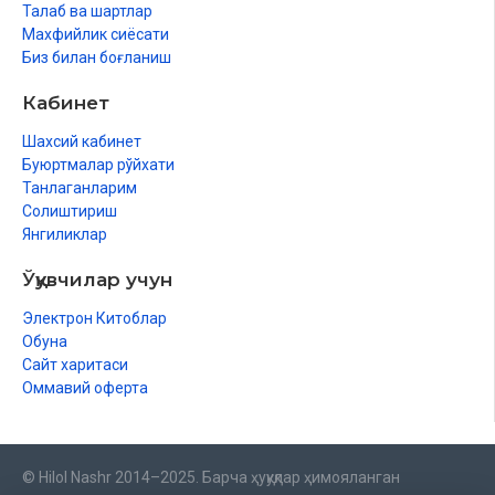
Талаб ва шартлар
Махфийлик сиёсати
Биз билан боғланиш
Кабинет
Шахсий кабинет
Буюртмалар рўйхати
Танлаганларим
Солиштириш
Янгиликлар
Ўқувчилар учун
Электрон Китоблар
Обуна
Сайт харитаси
Оммавий оферта
© Hilol Nashr 2014–2025. Барча ҳуқуқлар ҳимояланган