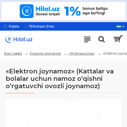
Кириш
Рўйхатдан ўтиш
Керакли анжомлар
«Жойнамозлар»
«Elektron joyna
Бош саҳифа
«Elektron joynamoz» (Kattalar va
bolalar uchun namoz o'qishni
o'rgatuvchi ovozli joynamoz)