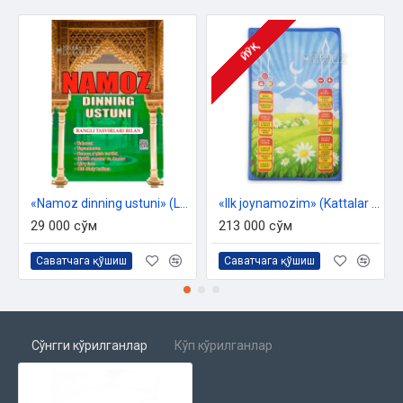
ЙЎҚ
«Namoz dinning ustuni» (Lotin alifbosida)
«Ilk joynamozim» (Kattalar va bolalar uchunnamoz o'qishni o'rgatuvchi ovozli joynamoz)
29 000 сўм
213 000 сўм
Саватчага қўшиш
Саватчага қўшиш
Сўнгги кўрилганлар
Кўп кўрилганлар