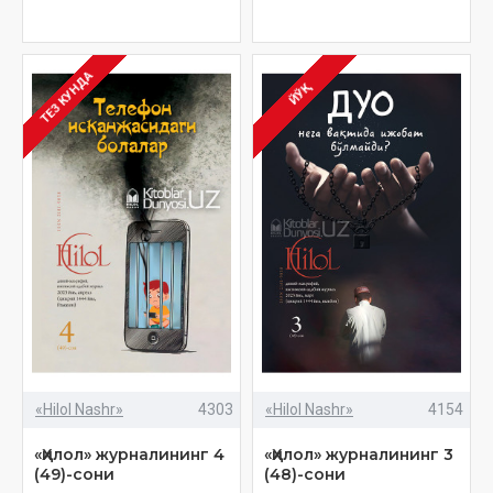
ТЕЗ КУНДА
ЙЎҚ
«Hilol Nashr»
4303
«Hilol Nashr»
4154
«Ҳилол» журналининг 4
«Ҳилол» журналининг 3
(49)-сони
(48)-сони