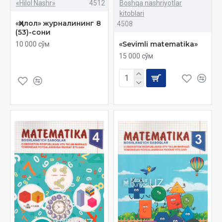
«Hilol Nashr»
4512
Boshqa nashriyotlar
kitoblari
«Ҳилол» журналининг 8
4508
(53)-сони
«Sevimli matematika»
10 000 сўм
15 000 сўм