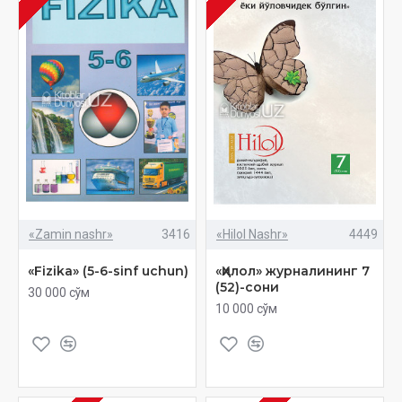
«Zamin nashr»
3416
«Hilol Nashr»
4449
«Fizika» (5-6-sinf uchun)
«Ҳилол» журналининг 7
(52)-сони
30 000 сўм
10 000 сўм