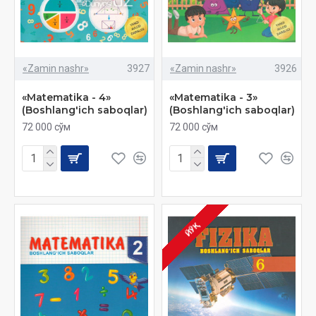
«Zamin nashr»
3927
«Zamin nashr»
3926
«Matematika - 4»
«Matematika - 3»
(Boshlang'ich saboqlar)
(Boshlang'ich saboqlar)
72 000 сўм
72 000 сўм
ЙЎҚ