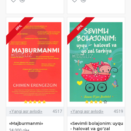
ЙЎҚ
ЙЎҚ
«Yangi asr avlodi»
4517
«Yangi asr avlodi»
4519
«Majburmanmi»
«Sevimli bolajonim: uyqu
- halovat va go'zal
24 000 сўм