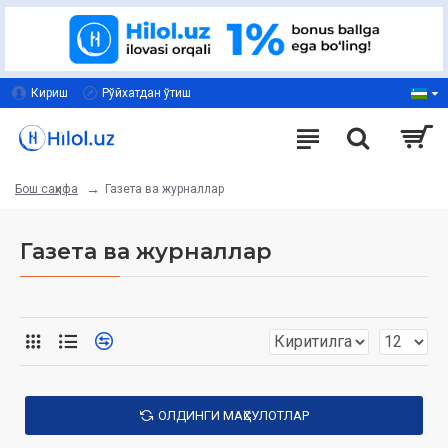
Кириш
Рўйхатдан ўтиш
Газета ва журналлар
Бош саҳифа
Газета ва журналлар
ОЛДИНГИ МАҲСУЛОТЛАР