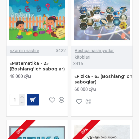
«Zamin nashr»
3422
Boshqa nashriyotlar
kitoblari
«Matematika - 2»
3415
(Boshlang'ich saboqlar)
«Fizika - 6» (Boshlang'ich
48 000 сўм
saboqlar)
60 000 сўм
ЙЎҚ
ЙЎҚ