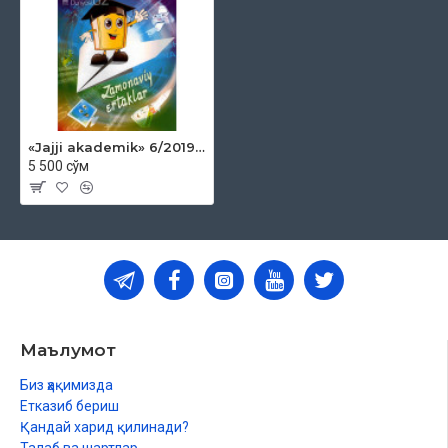
«Jajji akademik» 6/2019 (Zamonaviy ertaklar)
5 500 сўм
Маълумот
Биз ҳақимизда
Етказиб бериш
Қандай харид қилинади?