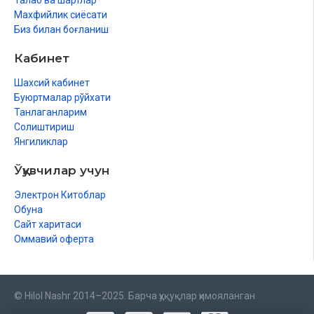
Талаб ва шартлар
Махфийлик сиёсати
Биз билан боғланиш
Кабинет
Шахсий кабинет
Буюртмалар рўйхати
Танлаганларим
Солиштириш
Янгиликлар
Ўқувчилар учун
Электрон Китоблар
Обуна
Сайт харитаси
Оммавий оферта
© Hilol Nashr 2014–2025. Барча ҳуқуқлар ҳимояланган