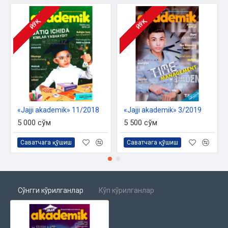
ЙЎҚ
ЙЎҚ
«Jajji akademik» 11/2018
«Jajji akademik» 3/2019
5 000 сўм
5 500 сўм
Саватчага қўшиш
Саватчага қўшиш
Сўнгги кўрилганлар
Кўп кўрилганлар