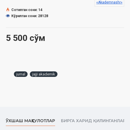
Polvonjon bilan dev
«Akademnashr»
Dodvoy
Сотилган сони: 14
Zulmatni yoritgan kashfiyot
Кўрилган сони: 28128
Mehnatkash choynak
Xayolparast dazmol
Sergap printer
5 500 сўм
Uchar lift
Donishmand soat
jurnal
jajji akademik
ЎХШАШ МАҲСУЛОТЛАР
БИРГА ХАРИД ҚИЛИНГАНЛАР