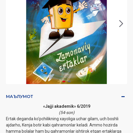
МАЪЛУМОТ
«Jajji akademik» 6/2019
(54-son)
Ertak deganda ko'pchilikning xayoliga uchar gilam, uch boshli
ajdarho, Kenja botir kabi qahramonlar keladi. Ammo hozirda
hamma bolalar ham bu qahramonlar ishtirok etgan ertaklarga