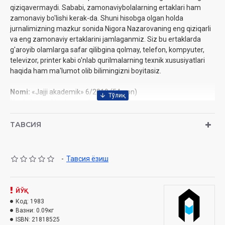
qiziqavermaydi. Sababi, zamonaviybolalarning ertaklari ham
zamonaviy bo'lishi kerak-da. Shuni hisobga olgan holda
jurnalimizning mazkur sonida Nigora Nazarovaning eng qiziqarli
va eng zamonaviy ertaklarini jamlaganmiz. Siz bu ertaklarda
g'aroyib olamlarga safar qilibgina qolmay, telefon, kompyuter,
televizor, printer kabi o'nlab qurilmalarning texnik xususiyatlari
haqida ham ma'lumot olib bilimingizni boyitasiz.
Nomi:
«Jajji akademik» 6/2019 (54-son)
Nashriyot:
«Akademnashr» nashriyoti
Sana:
2019-yil
Hajmi:
28 bet
ТАВСИЯ
ISSN:
2181-8525
Bichimi:
60×84 1/8
Muqovasi:
yumshoq
-
Тавсия ёзиш
Mundarija
Kompyuter va mushuk
ЙЎҚ
Bolakay va televizor
Код:
1983
Avtobus va qizcha
Вазни:
0.09кг
Xayolparast va internet
ISBN:
21818525