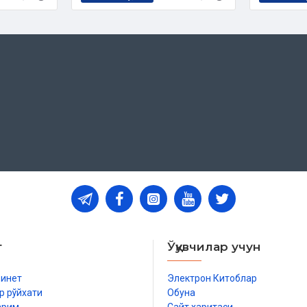
т
Ўқувчилар учун
бинет
Электрон Китоблар
р рўйхати
Обуна