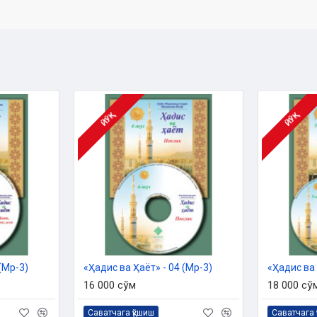
 ишлари қўмитанинг тавсияси ила
з:
ЙЎҚ
ЙЎҚ
(Мp-3)
«Ҳадис ва Ҳаёт» - 04 (Мp-3)
«Ҳадис ва 
16 000 сўм
18 000 сў
Саватчага қўшиш
Саватчага 