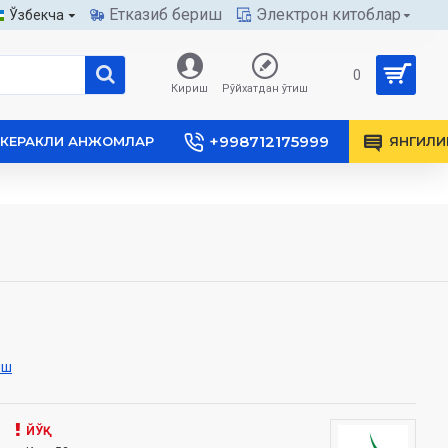
Етказиб бериш
Электрон китоблар
Ўзбекча
0
Кириш
Рўйхатдан ўтиш
+998712175999
КЕРАКЛИ АНЖОМЛАР
ЯНГИЛИ
иш
ЙЎҚ