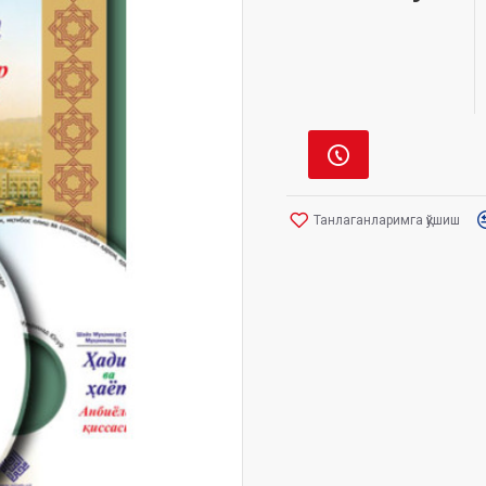
Танлаганларимга қўшиш