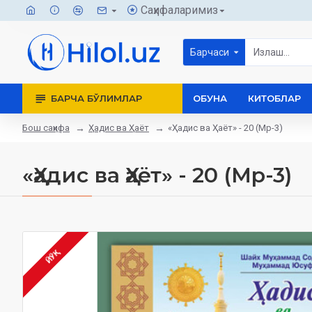
Саҳифаларимиз
Барчаси
БАРЧА БЎЛИМЛАР
ОБУНА
КИТОБЛАР
Бош саҳифа
Ҳадис ва Ҳаёт
«Ҳадис ва Ҳаёт» - 20 (Мp-3)
«Ҳадис ва Ҳаёт» - 20 (Мp-3)
ЙЎҚ