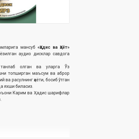
ламларига мансуб
«Ҳадис ва Ҳаёт»
ёзилган аудио дисклар савдога
 танлаб олган ва уларга Ўз
ишни топширган маъсум ва аброр
й ва расулнинг ҳаёти, босиб ўтган
да яхши биласиз.
уръони Карим ва Ҳадис шарифлар
.