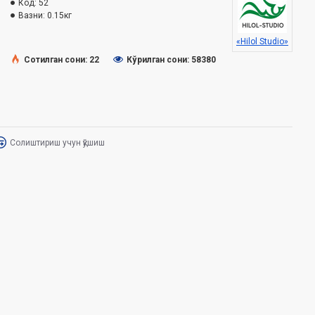
Код:
52
Вазни:
0.15кг
«Hilol Studio»
Сотилган сони: 22
Кўрилган сони: 58380
Солиштириш учун қўшиш