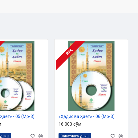
ЙЎҚ
Ҳаёт» - 05 (Мp-3)
«Ҳадис ва Ҳаёт» - 06 (Мp-3)
м
16 000 сўм
қўшиш
Саватчага қўшиш