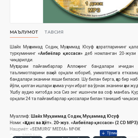
МАЪЛУМОТ
ТАВСИЯ
Шайх Муҳаммад Содиқ Муҳаммад Юсуф ҳазратларининг қа
туркумининг
«Анбиёлар қиссаси»
деб номланган 20-жузи 
чиқарилди.
Муҳтарам пайғамбарлар Аллоҳнинг бандалари ичидан
таълимотларини ваҳий орқали юбориб, умматларига етказ
бандалари эканини яхши биласиз. Шу билан бирга, ҳар бир наби
йўли, қилган ишлари ҳамма учун ибрат ва ўрнак эканини ҳам жу
Ушбу аудио китобда эса Сиз энг ишончли ва соф манбаъ Қ
орқали 24 та пайғамбарлар қиссалари билан танишиб чиқасиз
Муаллиф:
Шайх Муҳаммад Содиқ Муҳаммад Юсуф
Номи:
«Ҳадис ва Ҳаёт». 20-жуз. «Анбиёлар қиссаси» (2 CD МР3)
Нашриёт:
«SEMURG’ MEDIA» МЧЖ
Сана:
2008 йил