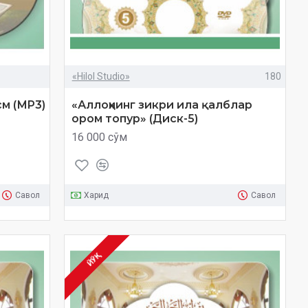
«Hilol Studio»
180
см (МP3)
«Аллоҳнинг зикри ила қалблар
ором топур» (Диск-5)
16 000 сўм
Савол
Харид
Савол
ЙЎҚ