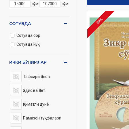
сўм
сўм
ЙЎҚ
СОТУВДА
Сотувда бор
Сотувда йўқ
ИЧКИ БЎЛИМЛАР
Тафсири Ҳилол
Ҳадис ва Ҳаёт
Ҳикматли дунё
Рамазон туҳфалари