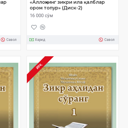
лар
«Аллоҳнинг зикри ила қалблар
ором топур» (Диск-2)
16 000 сўм
Савол
Харид
Савол
ЙЎҚ