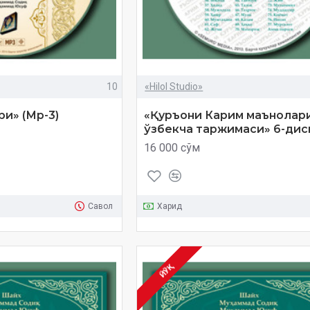
10
«Hilol Studio»
и» (Мp-3)
«Қуръони Карим маънолар
ўзбекча таржимаси» 6-диск
16 000 сўм
Савол
Харид
ЙЎҚ