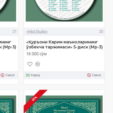
21
«Hilol Studio»
20
ининг
«Қуръони Карим маъноларининг
 (Мp-3)
ўзбекча таржимаси» 5-диск (Мp-3)
16 000 сўм
Савол
Харид
Савол
ЙЎҚ