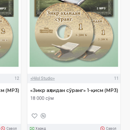
12
«Hilol Studio»
11
см (МP3)
«Зикр аҳлидан сўранг» 1-қисм (МP3)
18 000 сўм
Савол
Харид
Савол