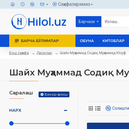
Саҳифаларимиз
Барчаси
БАРЧА БЎЛИМЛАР
ОБУНА
КИТОБЛАР
Бош саҳифа
Дисклар
Шайх Муҳаммад Содиқ Муҳаммад Юсуф
Шайх Муҳаммад Содиқ М
Саралаш
Бекор қилиш
Солишт
НАРХ