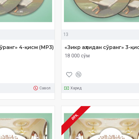
13
сўранг» 4-қисм (МP3)
«Зикр аҳлидан сўранг» 3-қи
18 000 сўм
Савол
Харид
ЙЎҚ