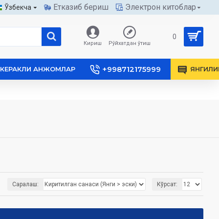
Етказиб бериш
Электрон китоблар
Ўзбекча
0
Кириш
Рўйхатдан ўтиш
+998712175999
КЕРАКЛИ АНЖОМЛАР
ЯНГИЛИ
Саралаш:
Кўрсат: