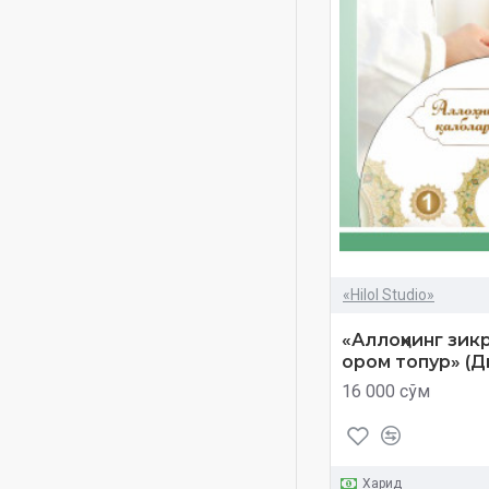
yo'li (Mp-3)
Тафсири Ҳилол
Шайх Муҳаммад Содиқ
Муҳаммад Юсуф
аудиокитоблар
бахтиёр оила
диск
зикр
зикр аҳлидан сўранг
«Hilol Studio»
ижтимоий мавзу
иймон
«Аллоҳнинг зик
ором топур» (Д
маъруза
16 000 сўм
одоблар хазинаси
савол-жавоб
сунний ақийдалар диск
Харид