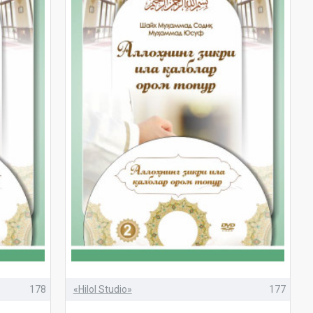
178
«Hilol Studio»
177