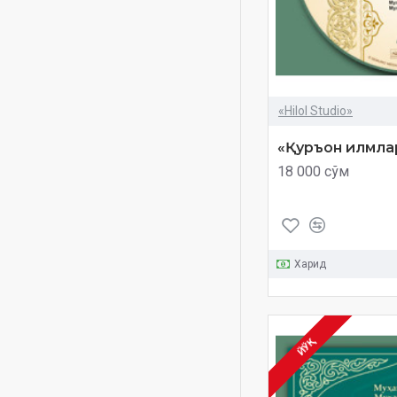
«Hilol Studio»
«Қуръон илмлар
18 000 сўм
Харид
ЙЎҚ