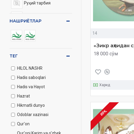
Руҳий тарбия
Маънолар таржимаси
НАШРИЁТЛАР
Бошқа дисклар
14
«Зикр аҳлидан 
18 000 сўм
ТЕГ
HILOL NASHR
Hadis saboqlari
Харид
Hadis va Hayot
Hazrat
Hikmatli dunyo
ЙЎҚ
Odoblar xazinasi
Qur'on
Qur'oni Karim va o'zbek