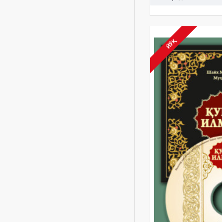
тазкия
тасаввуф
хилол
ЙЎҚ
шайх
шайх Муҳаммад Содиқ
Муҳаммад Юсуф
яхшилик ва силаи раҳм
диск
Ҳазрат
Ҳикматли дунё
ҳадис ваhadis va hayot
ҳадис ва ҳаёт
ҳадис ва ҳаёт ҳаёт
ҳазинаси