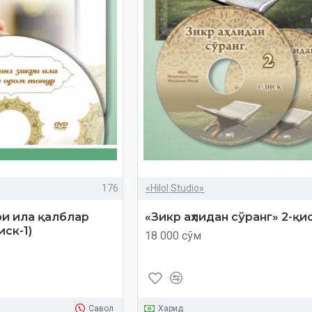
176
«Hilol Studio»
ри ила қалблар
«Зикр аҳлидан сўранг» 2-қи
иск-1)
18 000 сўм
Савол
Харид