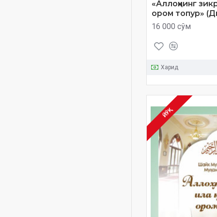
«Аллоҳнинг зик
shayx
ором топур» (Д
16 000 сўм
shayx Muhammad Sodiq
Muhammad Yusuf
shayx muhammad sodiq
muhammad yusuf
Харид
sunniy aqiydalar
tasavvuf
tazkiya
ЙЎҚ
xilol
yaxshiik va silai rahm
zikr
zikr ahlidan so'rang
Ижтимоий мавзу
Мукаммал саодат йўли
(Mp-3)c Mukammal saodat