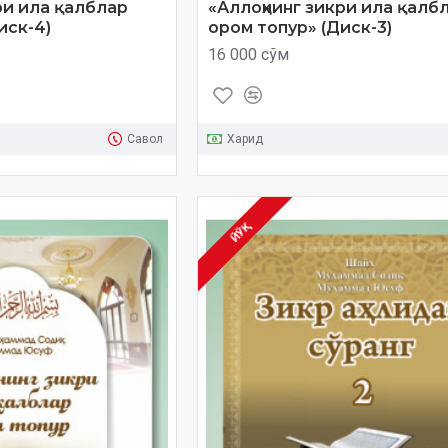
ри ила қалблар
«Аллоҳнинг зикри ила қалб
иск-4)
ором топур» (Диск-3)
16 000 сўм
Савол
Харид
ЙЎҚ