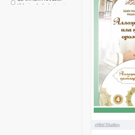
tilidagi ma'nolar tarjimasi
Shayx Muhammad Sodiq
Muhammad Yusuf
Tafsiri Hilol
audiokitoblar
baxtiyor oila
disk
hadis va hayot
hazinasi
ijtimoiy mavzu
iymon
maʼruza
odoblar xazinasi
ruhiy tarbiya
«Hilol Studio»
savol-javob