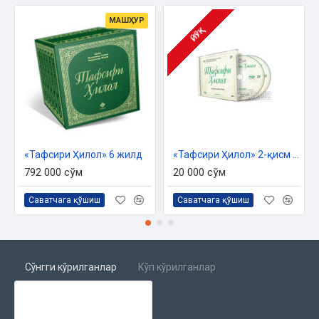
МАШҲУР
ЙЎҚ
«Тафсири Ҳилол» 6 жилд
«Тафсири Ҳилол» 2-қисм (MP3)
792 000 сўм
20 000 сўм
Саватчага қўшиш
Саватчага қўшиш
Сўнгги кўрилганлар
Кўп кўрилганлар