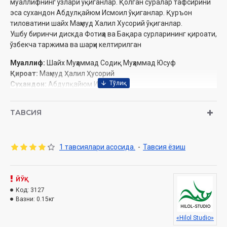
муаллифнинг ўзлари ўқиганлар. Қолган суралар тафсирини
эса сухандон Абдулқайюм Исмоил ўқиганлар. Қуръон
тиловатини шайх Маҳмуд Халил Хусорий ўқиганлар.
Ушбу биринчи дискда Фотиҳа ва Бақара сурларининг қироати,
ўзбекча таржима ва шарҳи келтирилган
Муаллиф:
Шайх Муҳаммад Содиқ Муҳаммад Юсуф
Қироат:
Маҳмуд Ҳалил Ҳусорий
Суҳандон:
Абдулқайюм Исмоил
Нашриёт:
«Hilol studio»
Сана:
2021
ТАВСИЯ
1 тавсиялари асосида.
-
Тавсия ёзиш
ЙЎҚ
Код:
3127
Вазни:
0.15кг
«Hilol Studio»