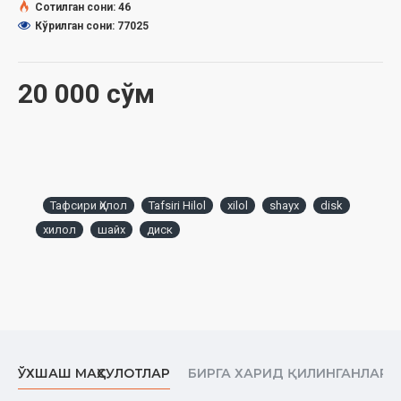
Сотилган сони: 46
Кўрилган сони: 77025
20 000 сўм
Тафсири Ҳилол
Tafsiri Hilol
xilol
shayx
disk
хилол
шайх
диск
ЎХШАШ МАҲСУЛОТЛАР
БИРГА ХАРИД ҚИЛИНГАНЛАР