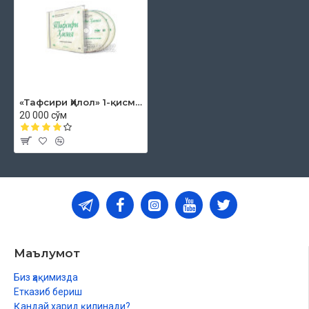
«Тафсири Ҳилол» 1-қисм (MP3)
20 000 сўм
Маълумот
Биз ҳақимизда
Етказиб бериш
Қандай харид қилинади?