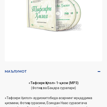
МАЪЛУМОТ
«Тафсири Ҳилол» 1-қисм (MP3)
(Фотиҳа ва Бақара суралари)
«Тафсири Ҳилол» аудиокитобида асарнинг муқаддима
қисмини, Фотиҳа сурасини, Ёсиндан Наас сурасигача