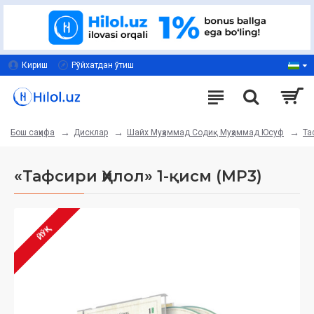
Кириш
Рўйхатдан ўтиш
Дисклар
Шайх Муҳаммад Содиқ Муҳаммад Юсуф
Та
Бош саҳифа
«Тафсири Ҳилол» 1-қисм (MP3)
ЙЎҚ