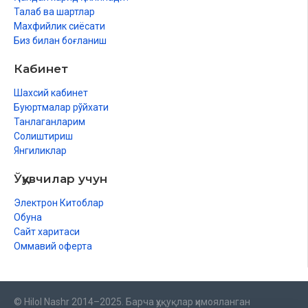
Талаб ва шартлар
Махфийлик сиёсати
Биз билан боғланиш
Кабинет
Шахсий кабинет
Буюртмалар рўйхати
Танлаганларим
Солиштириш
Янгиликлар
Ўқувчилар учун
Электрон Китоблар
Обуна
Сайт харитаси
Оммавий оферта
© Hilol Nashr 2014–2025. Барча ҳуқуқлар ҳимояланган