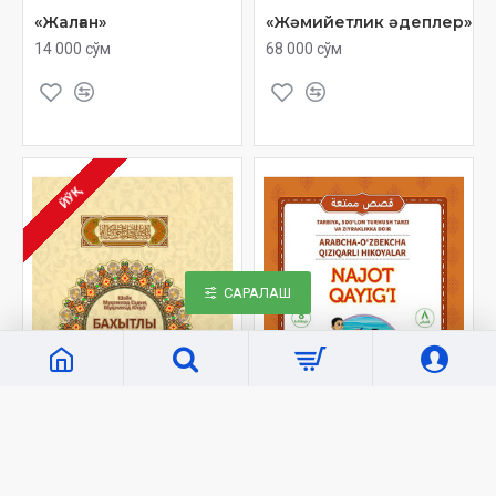
«Жалған»
«Жәмийетлик әдеплер»
14 000 сўм
68 000 сўм
ЙЎҚ
САРАЛАШ