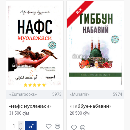
ЙЎҚ
«Zumarbooks»
5973
«Muharrir»
5974
«Нафс муолажаси»
«Тиббун-набавий»
31 500 сўм
20 500 сўм