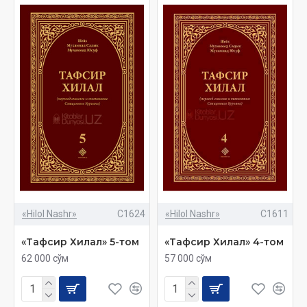
«Hilol Nashr»
C1624
«Hilol Nashr»
C1611
«Тафсир Хилал» 5-том
«Тафсир Хилал» 4-том
62 000 сўм
57 000 сўм