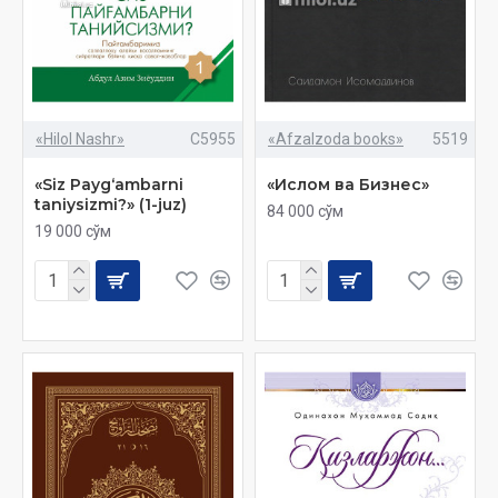
«Hilol Nashr»
C5955
«Afzalzoda books»
5519
«Siz Payg‘ambarni
«Ислом ва Бизнес»
taniysizmi?» (1-juz)
84 000 сўм
19 000 сўм