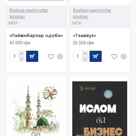
Boshqa nashriyotlar
Boshqa nashriyotlar
kitoblari
kitoblari
5491
5416
«Пайғамбарлар одоби»
«Тааввуз»
42 000 сўм
26 500 сўм