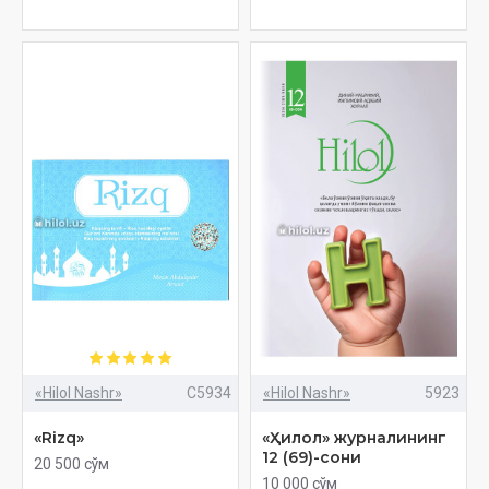
«Hilol Nashr»
C5934
«Hilol Nashr»
5923
«Rizq»
«Ҳилол» журналининг
12 (69)-сони
20 500 сўм
10 000 сўм