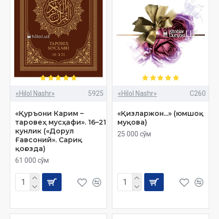
«Hilol Nashr»
5925
«Hilol Nashr»
C260
«Қуръони Карим –
«Қизларжон...» (юмшоқ
таровеҳ мусҳафи». 16–21
муқова)
кунлик («Дорул
25 000 сўм
Ғавсоний». Сариқ
қоғозда)
61 000 сўм