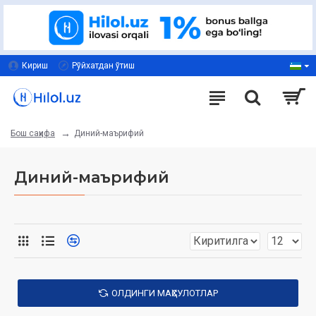
Кириш
Рўйхатдан ўтиш
Диний-маърифий
Бош саҳифа
Диний-маърифий
ОЛДИНГИ МАҲСУЛОТЛАР