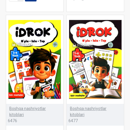
Boshqa nashriyotlar
Boshqa nashriyotlar
kitoblari
kitoblari
6476
6477