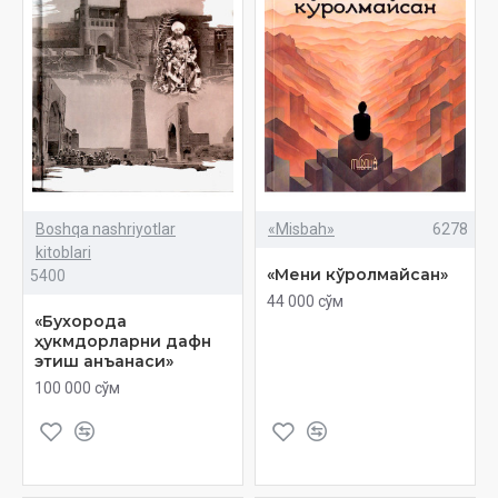
Boshqa nashriyotlar
«Misbah»
6278
kitoblari
«Мени кўролмайсан»
5400
44 000 сўм
«Бухорода
ҳукмдорларни дафн
этиш анъанаси»
100 000 сўм