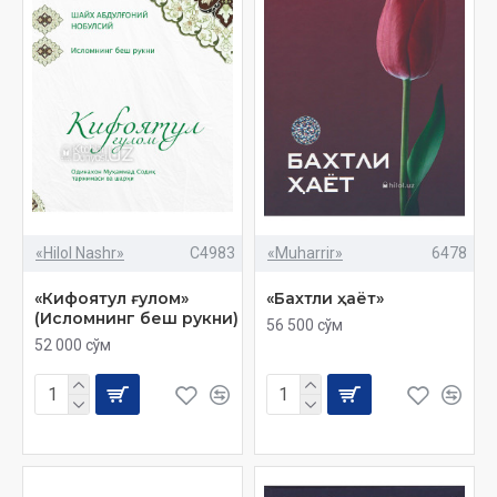
«Hilol Nashr»
C4983
«Muharrir»
6478
«Кифоятул ғулом»
«Бахтли ҳаёт»
(Исломнинг беш рукни)
56 500 сўм
52 000 сўм