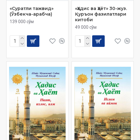
«Суратли тажвид»
«Ҳадис ва Ҳаёт» 30-жуз.
(Ўзбекча-арабча)
Қуръон фазилатлари
китоби
139 000 сўм
49 000 сўм