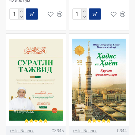
62 500 сўм
«Hilol Nashr»
C3345
«Hilol Nashr»
C344