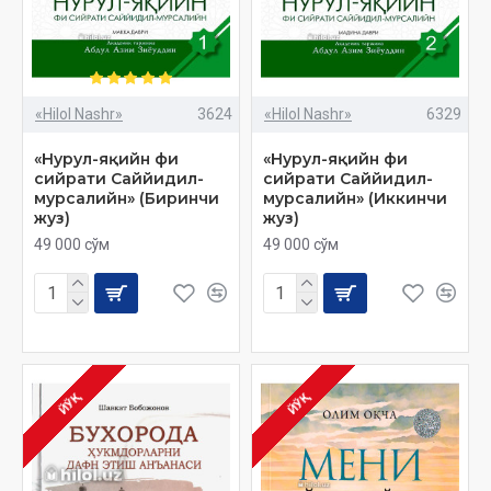
«Hilol Nashr»
3624
«Hilol Nashr»
6329
«Нурул-яқийн фи
«Нурул-яқийн фи
сийрати Саййидил-
сийрати Саййидил-
мурсалийн» (Биринчи
мурсалийн» (Иккинчи
жуз)
жуз)
49 000 сўм
49 000 сўм
ЙЎҚ
ЙЎҚ