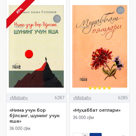
ЙЎҚ
«Misbah»
6287
«Misbah»
6285
«Нима учун бор
«Муҳаббат оятлари»
бўлсанг, шунинг учун
36 000 сўм
яша»
36 000 сўм