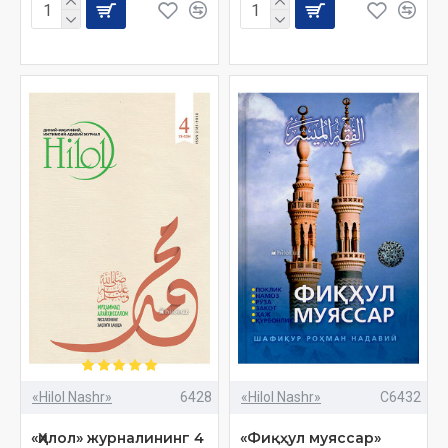
«Hilol Nashr»
6428
«Hilol Nashr»
C6432
«Ҳилол» журналининг 4
«Фиқҳул муяссар»