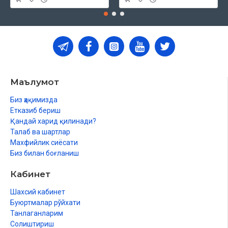
Маълумот
Биз ҳақимизда
Етказиб бериш
Қандай харид қилинади?
Талаб ва шартлар
Махфийлик сиёсати
Биз билан боғланиш
Кабинет
Шахсий кабинет
Буюртмалар рўйхати
Танлаганларим
Солиштириш