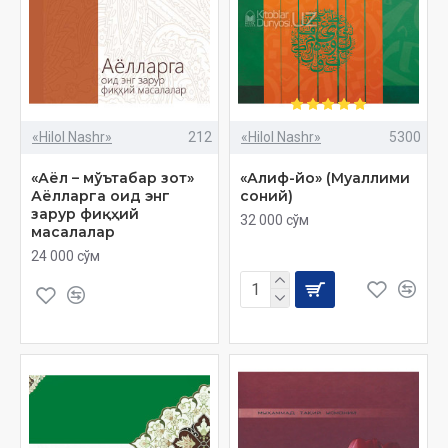
«Hilol Nashr»
212
«Hilol Nashr»
5300
«Аёл – мўътабар зот»
«Алиф-йо» (Муаллими
Аёлларга оид энг
соний)
зарур фиқҳий
32 000 сўм
масалалар
24 000 сўм