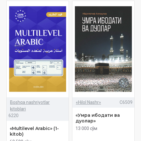
Boshqa nashriyotlar
«Hilol Nashr»
C6509
kitoblari
«Умра ибодати ва
6220
дуолар»
«Multilevel Arabic» (1-
13 000 сўм
kitob)