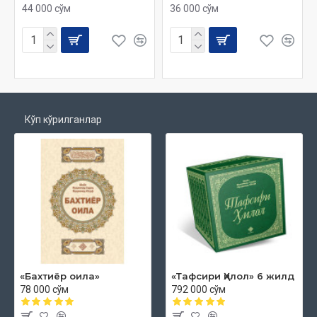
44 000 сўм
36 000 сўм
Кўп кўрилганлар
«Бахтиёр оила»
«Тафсири Ҳилол» 6 жилд
78 000 сўм
792 000 сўм