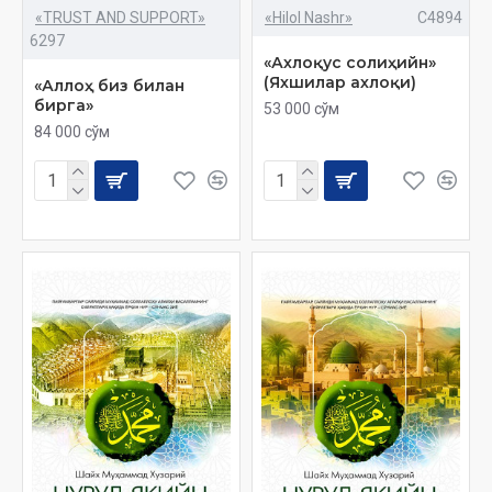
«TRUST AND SUPPORT»
«Hilol Nashr»
C4894
6297
«Ахлоқус солиҳийн»
(Яхшилар ахлоқи)
«Аллоҳ биз билан
бирга»
53 000 сўм
84 000 сўм