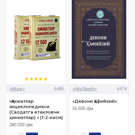
«Munir»
6485
«Hilol Nashr»
6419
«Ҳикматлар
«Девони Ҳафийзий»
энциклопедияси
56 000 сўм
(Саодатга етакловчи
ҳикматлар) » (1-2-кисм)
280 000 сўм