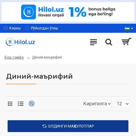
Кириш
Рўйхатдан ўтиш
Диний-маърифий
Бош саҳифа
Диний-маърифий
ОЛДИНГИ МАҲСУЛОТЛАР