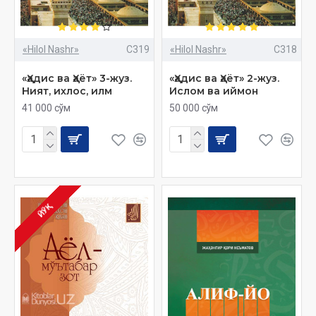
«Hilol Nashr»
C319
«Hilol Nashr»
C318
«Ҳадис ва Ҳаёт» 3-жуз.
«Ҳадис ва Ҳаёт» 2-жуз.
Ният, ихлос, илм
Ислом ва иймон
41 000 сўм
50 000 сўм
ЙЎҚ