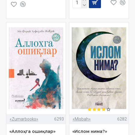
«Zumarbooks»
6293
«Misbah»
6282
«Аллоҳга ошиқлар»
«Ислом нима?»