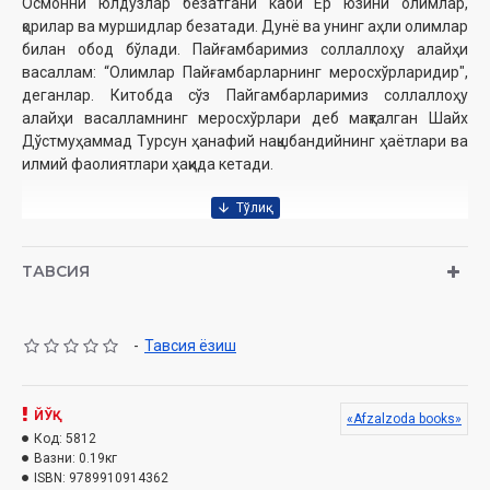
Осмонни юлдузлар безатгани каби Ер юзини олимлар,
қорилар ва муршидлар безатади. Дунё ва унинг аҳли олимлар
билан обод бўлади. Пайғамбаримиз соллаллоҳу алайҳи
васаллам: “Олимлар Пайғамбарларнинг меросхўрларидир",
деганлар. Китобда сўз Пайгамбарларимиз соллаллоҳу
алайҳи васалламнинг меросхўрлари деб мақталган Шайх
Дўстмуҳаммад Турсун ҳанафий нақшбандийнинг ҳаётлари ва
илмий фаолиятлари ҳақида кетади.
Муаллиф:
Абдулазиз Жумаев
Нашриёт:
"
Afzalzoda books
t
"
ТАВСИЯ
Сана:
2024 йил
Ҳажми:
112 бет
ISBN:
978-9910-9143-6-2
Муқоваси:
қаттиқ
-
Тавсия ёзиш
Ўзбекистон Республикаси Дин ишлари бўйича
қўмитасининг 26.07.2024 йилдаги № 03-07/4542-сонли
ЙЎҚ
«Afzalzoda books»
хулосаси асосида нашрга тайёрланди.
Код:
5812
Вазни:
0.19кг
ISBN:
9789910914362