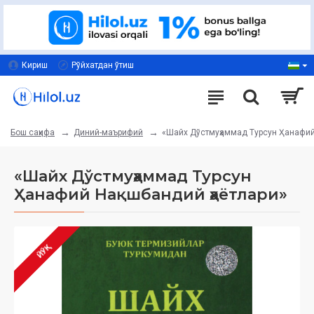
Кириш
Рўйхатдан ўтиш
Диний-маърифий
«Шайх Дўстмуҳаммад Турсун Ҳанафий
Бош саҳифа
«Шайх Дўстмуҳаммад Турсун
Ҳанафий Нақшбандий ҳаётлари»
ЙЎҚ