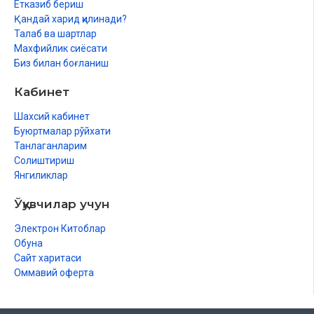
Етказиб бериш
Қандай харид қилинади?
Талаб ва шартлар
Махфийлик сиёсати
Биз билан боғланиш
Кабинет
Шахсий кабинет
Буюртмалар рўйхати
Танлаганларим
Солиштириш
Янгиликлар
Ўқувчилар учун
Электрон Китоблар
Обуна
Сайт харитаси
Оммавий оферта