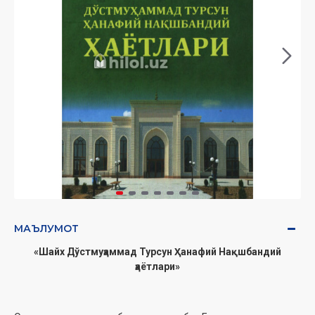
МАЪЛУМОТ
«
Шайх Дўстмуҳаммад Турсун Ҳанафий Нақшбандий
ҳаётлари
»