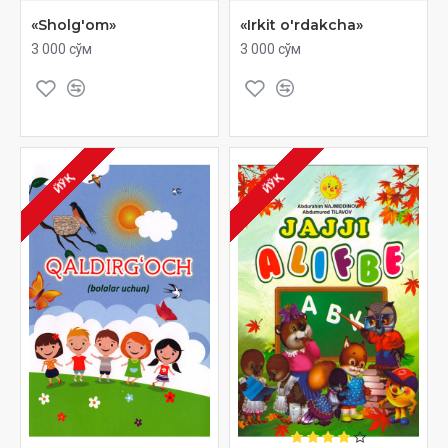
«Sholg'om»
«Irkit o'rdakcha»
3 000 сўм
3 000 сўм
ЙЎҚ
ЙЎҚ