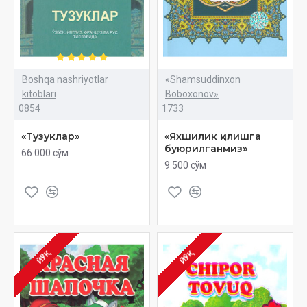
Boshqa nashriyotlar
«Shamsuddinxon
kitoblari
Boboxonov»
0854
1733
«Тузуклар»
«Яхшилик қилишга
буюрилганмиз‎»
66 000 сўм
9 500 сўм
ЙЎҚ
ЙЎҚ