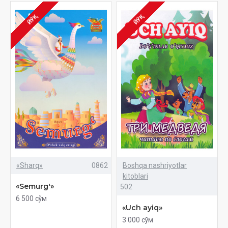
ЙЎҚ
ЙЎҚ
«Sharq»
0862
Boshqa nashriyotlar
kitoblari
«Semurg'»
502
6 500 сўм
«Uch ayiq»
3 000 сўм