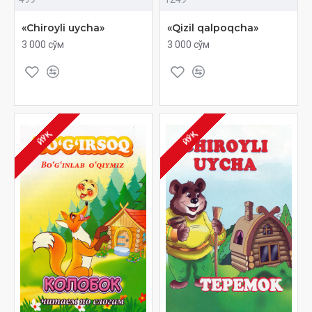
«Chiroyli uycha»
«Qizil qalpoqcha»
3 000 сўм
3 000 сўм
ЙЎҚ
ЙЎҚ