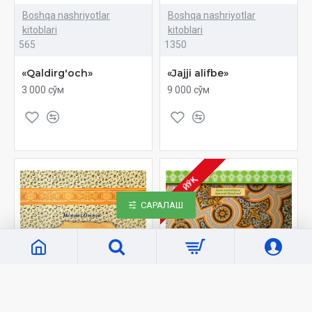
Boshqa nashriyotlar
Boshqa nashriyotlar
kitoblari
kitoblari
565
1350
«Qaldirg'och»
«Jajji alifbe»
3 000 сўм
9 000 сўм
ЙЎҚ
САРАЛАШ