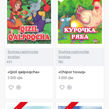
Boshqa nashriyotlar
Boshqa nashriyotlar
kitoblari
kitoblari
491
780
«Qizil qalpoqcha»
«Chipor tovuq»
3 000 сўм
3 000 сўм