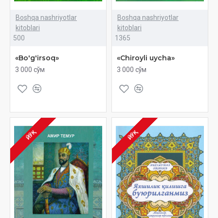
Boshqa nashriyotlar
Boshqa nashriyotlar
kitoblari
kitoblari
500
1365
«Bo'g'irsoq»
«Chiroyli uycha»
3 000 сўм
3 000 сўм
ЙЎҚ
ЙЎҚ