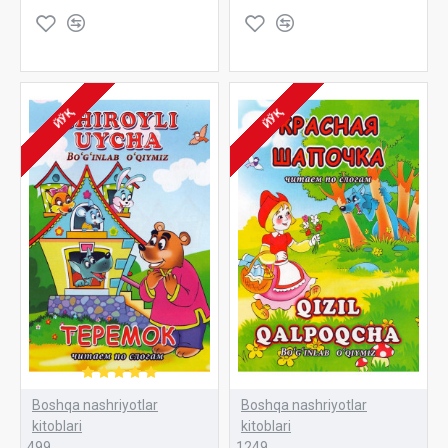
ЙЎҚ
ЙЎҚ
Boshqa nashriyotlar
Boshqa nashriyotlar
kitoblari
kitoblari
499
1249