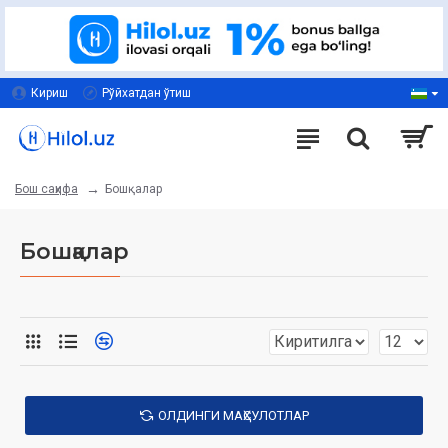
Кириш
Рўйхатдан ўтиш
Бошқалар
Бош саҳифа
Бошқалар
ОЛДИНГИ МАҲСУЛОТЛАР