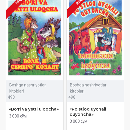
ЙЎҚ
ЙЎҚ
Boshqa nashriyotlar
Boshqa nashriyotlar
kitoblari
kitoblari
493
498
«Bo'ri va yetti uloqcha»
«Po'stloq uychali
quyoncha»
3 000 сўм
3 000 сўм