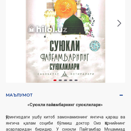
МАЪЛУМОТ
«Суюкли пайғамбарнинг суюклилари»
Қўлингиздаги ушбу китоб замонамизнинг янгича қараш ва
янгича қалам соҳиби бўлмиш доктор Оиз Қарнийнинг
асарларидан биридир. У суюкли Пайгамбар Муҳаммад