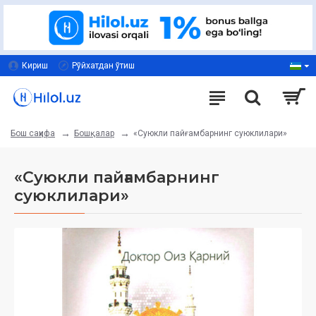
Кириш
Рўйхатдан ўтиш
Бошқалар
«Суюкли пайғамбарнинг суюклилари»
Бош саҳифа
«Суюкли пайғамбарнинг
суюклилари»