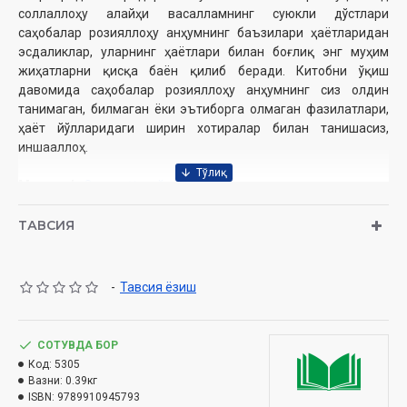
соллаллоҳу алайҳи васалламнинг суюкли дўстлари
саҳобалар розияллоҳу анҳумнинг баъзилари ҳаётларидан
эсдаликлар, уларнинг ҳаётлари билан боғлиқ энг муҳим
жиҳатларни қисқа баён қилиб беради. Китобни ўқиш
давомида саҳобалар розияллоҳу анҳумнинг сиз олдин
танимаган, билмаган ёки эътиборга олмаган фазилатлари,
ҳаёт йўлларидаги ширин хотиралар билан танишасиз,
иншааллоҳ.
Муаллиф:
Оиз ал-Қарний
Таржимон ва нашрга тайёрловчилар:
Муҳаммадбобур
Муҳиддинов, Соҳибжон Умматалиев
ТАВСИЯ
Нашриёт:
«Naqshi»
Ҳажми
: 256 бет
Сана
: 2025 йил
-
Тавсия ёзиш
ISBN
: 978-9910-9457-9-3
Ўлчами
: 84×108 1/32
Муқоваси
: қаттиқ
СОТУВДА БОР
Код:
5305
Ўзбекистон Республикаси Дин ишлари бўйича қўмитанинг
Вазни:
0.39кг
2024 йил 5 сентябрдаги 03-07/5421-сонли хулосаси
ISBN:
9789910945793