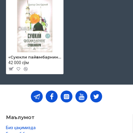
АНҲУ ҲАЁТЛАРИДАН ХОТИРАЛАР
АНАС ИБН МОЛИК РОЗИЯЛЛОҲУ АНҲУ ҲАЁТЛАРИДАН
ХОТИРАЛАР
ҲАЛИМАИ САЪДИЙЯ РОЗИЯЛЛОҲУ АНҲО ҲАЁТЛАРИДАН
ХОТИРАЛАР
СОФИЙЯ БИНТИ АБДУЛМУТТАЛИБ РОЗИЯЛЛОҲУ АНҲО
ҲАЁТЛАРИДАН ХОТИРАЛАР. АСМО БИНТИ АБУ БАКР
РОЗИЯЛЛОҲУ АНҲО ҲАЁТЛАРИДАН ХОТИРАЛАР
ХОТИМА
«Суюкли пайғамбарнинг суюклилари»
42 000 сўм
Маълумот
Биз ҳақимизда