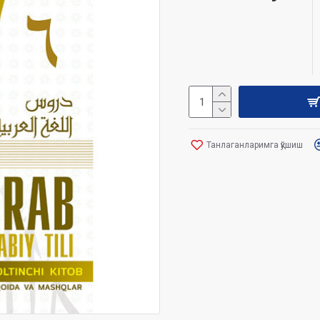
Танлаганларимга қўшиш