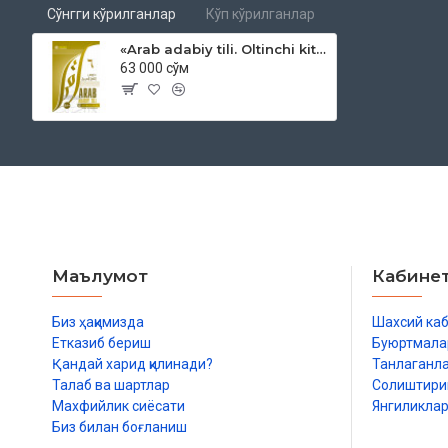
Сўнгги кўрилганлар
Кўп кўрилганлар
«Arab adabiy tili. Oltinchi kitob» (qoida va mashqlar)
63 000 сўм
Маълумот
Кабине
Биз ҳақимизда
Шахсий ка
Етказиб бериш
Буюртмала
Қандай харид қилинади?
Танлаганл
Талаб ва шартлар
Солиштир
Махфийлик сиёсати
Янгиликла
Биз билан боғланиш