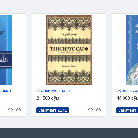
ланма)
«Тайсирус сарф»
21 500 сўм
44 000 сў
Саватчага қўшиш
Саватчага 