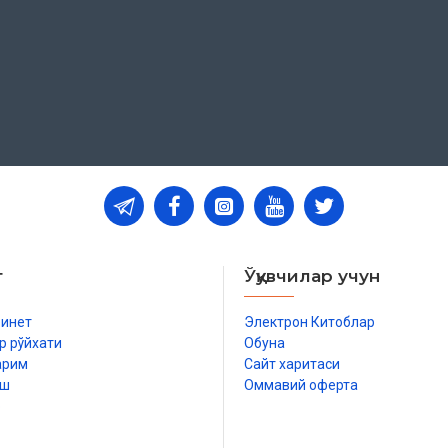
т
Ўқувчилар учун
бинет
Электрон Китоблар
р рўйхати
Обуна
арим
Сайт харитаси
иш
Оммавий оферта
р