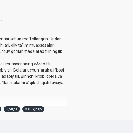
b»
mmasi uchun moʻljallangan. Undan
lari, oliy taʼlim muassasalari
Oʻquv qoʻllanmada arab tilining ilk
al, muassasaning «Arab tili.
iy tili. Bolalar uchun: arab alifbosi,
dabiy tili. Birinchi kitob: qoida va
oʻllanmalarini oʻqib chiqish tavsiya
қоида
машқлар