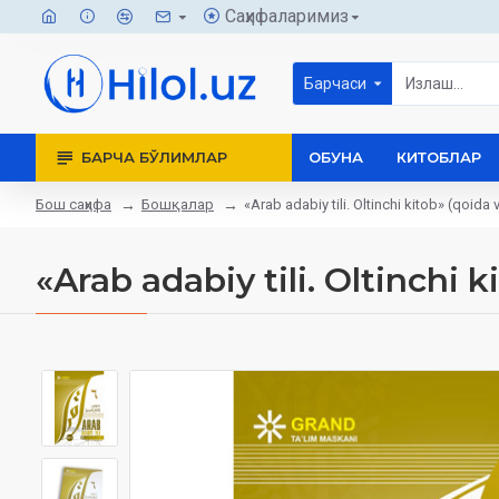
Саҳифаларимиз
Барчаси
БАРЧА БЎЛИМЛАР
ОБУНА
КИТОБЛАР
Бош саҳифа
Бошқалар
«Arab adabiy tili. Oltinchi kitob» (qoida
«Arab adabiy tili. Oltinchi 