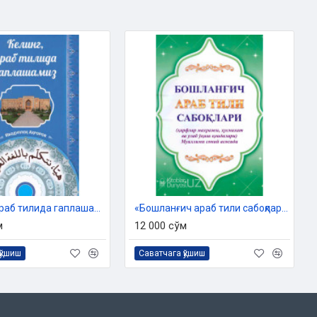
«Келинг, араб тилида гаплашамиз»
«Бошланғич араб тили сабоқлари»
м
12 000 сўм
қўшиш
Саватчага қўшиш