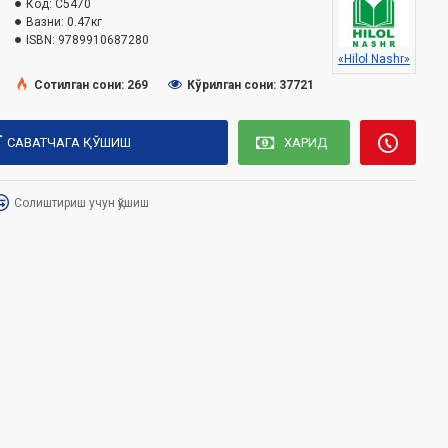
Код:
C5470
Вазни:
0.47кг
ISBN:
9789910687280
«Hilol Nashr»
Сотилган сони: 269
Кўрилган сони: 37721
САВАТЧАГА ҚЎШИШ
ХАРИД
Солиштириш учун қўшиш