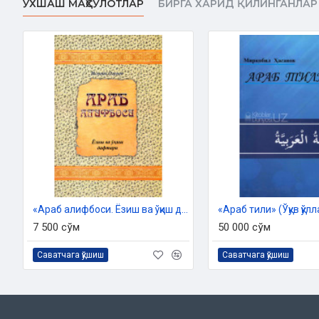
ЎХШАШ МАҲСУЛОТЛАР
БИРГА ХАРИД ҚИЛИНГАНЛАР
ISBN:
978-9910-687-28-0
Muqovasi:
yumshoq
«Араб алифбоси. Ёзиш ва ўқиш дафтари»
«Араб тили» (Ўқув қўл
7 500 сўм
50 000 сўм
Саватчага қўшиш
Саватчага қўшиш