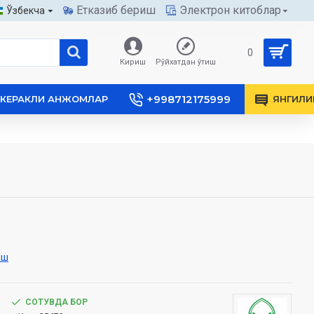
Етказиб бериш
Электрон китоблар
Ўзбекча
0
Кириш
Рўйхатдан ўтиш
+998712175999
КЕРАКЛИ АНЖОМЛАР
ЯНГИЛИ
иш
СОТУВДА БОР