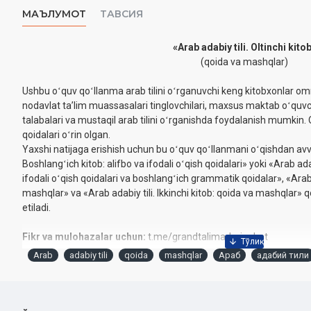
МАЪЛУМОТ
ТАВСИЯ
«Arab adabiy tili. Oltinchi kito
(qoida va mashqlar)
Ushbu oʻquv qoʻllanma arab tilini oʻrganuvchi keng kitobxonlar o
nodavlat taʼlim muassasalari tinglovchilari, maxsus maktab oʻquvchi
talabalari va mustaqil arab tilini oʻrganishda foydalanish mumkin. 
qoidalari oʻrin olgan.
Yaxshi natijaga erishish uchun bu oʻquv qoʻllanmani oʻqishdan avv
Boshlangʻich kitob: alifbo va ifodali oʻqish qoidalari» yoki «Arab adab
ifodali oʻqish qoidalari va boshlangʻich grammatik qoidalar», «Arab a
mashqlar» va «Arab adabiy tili. Ikkinchi kitob: qoida va mashqlar» q
etiladi.
Fikr va mulohazalar uchun:
t.me/grandtalimadmin_bot
Arab
adabiy tili
qoida
mashqlar
Араб
адабий тили
Tuzuvchi:
Muhammad Yusuf Onarboyev
Nashriyot:
«Hilol-Nashr» nashriyot-matbaasi
Sana:
2025 yil
Hajmi:
188 bet