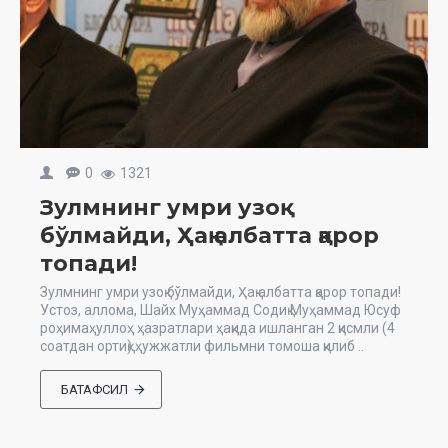
0
1321
Зулмнинг умри узоқ
бўлмайди, Ҳақ албатта қарор
топади!
Зулмнинг умри узоқ бўлмайди, Ҳақ албатта қарор топади!
Устоз, аллома, Шайх Муҳаммад Содиқ Муҳаммад Юсуф
роҳимаҳуллоҳ ҳазратлари ҳақида ишланган 2 қисмли (4
соатдан ортиқ) ҳужжатли фильмни томоша қилиб ..
БАТАФСИЛ