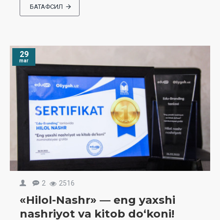
БАТАФСИЛ
29
mar
2
2516
«Hilol-Nashr» — eng yaxshi
nashriyot va kitob doʻkoni!