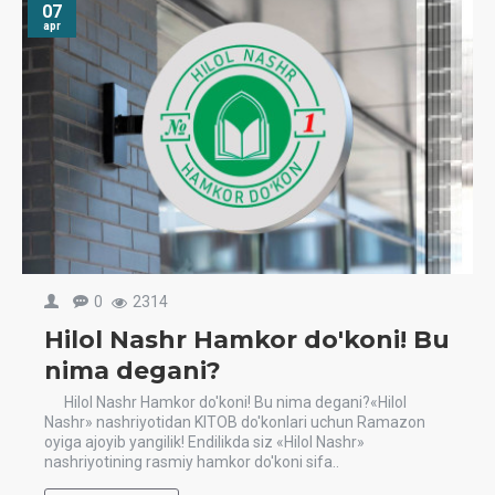
07
apr
0
2314
Hilol Nashr Hamkor do'koni! Bu
nima degani?
Hilol Nashr Hamkor do'koni! Bu nima degani?«Hilol
Nashr» nashriyotidan KITOB do'konlari uchun Ramazon
oyiga ajoyib yangilik! Endilikda siz «Hilol Nashr»
nashriyotining rasmiy hamkor do'koni sifa..