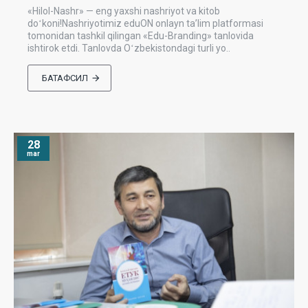
«Hilol-Nashr» — eng yaxshi nashriyot va kitob
doʻkoni!Nashriyotimiz eduON onlayn taʼlim platformasi
tomonidan tashkil qilingan «Edu-Branding» tanlovida
ishtirok etdi. Tanlovda Oʻzbekistondagi turli yo..
БАТАФСИЛ
28
mar