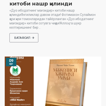
китоби нашр қилинди
«Дуо ибодатнинг мағзидир» китоби нашр
қилиндиЯнгиликлар давом этади! Фотимахон Сулаймон
қори қизи томонларидан тайёрланган «Дуо ибодатнинг
мағзидир» китоби сотувга чиқди!Аллоҳга шукр
келтиришнинг бир ..
БАТАФСИЛ
09
apr