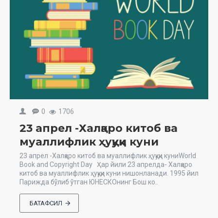
0
1706
23 апрел -Халқаро китоб ва
муаллифлик ҳуқуқи куни
23 апрел -Халқаро китоб ва муаллифлик ҳуқуқи куниWorld
Book and Copyright Day Ҳар йили 23 апрелда- Халқаро
китоб ва муаллифлик ҳуқуқи куни нишонланади. 1995 йил
Парижда бўлиб ўтган ЮНЕСКОнинг Бош ко..
БАТАФСИЛ