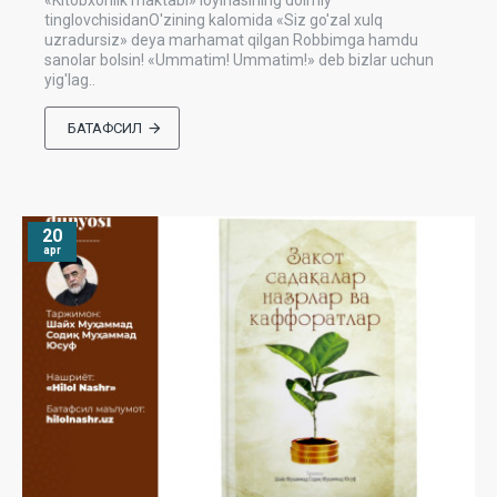
«Kitobxonlik maktabi» loyihasining doimiy
tinglovchisidanO'zining kalomida «Siz go'zal xulq
uzradursiz» deya marhamat qilgan Robbimga hamdu
sanolar bolsin! «Ummatim! Ummatim!» deb bizlar uchun
yig'lag..
БАТАФСИЛ
20
apr