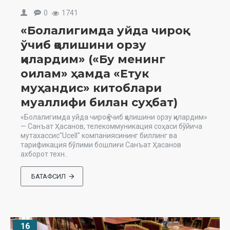
0
1741
«Болалигимда уйда чироқ
ўчиб қолишини орзу
қилардим» («Бу менинг
оилам» ҳамда «Етук
муҳандис» китоблари
муаллифи билан суҳбат)
«Болалигимда уйда чироқ ўчиб қолишини орзу қилардим»
— Санъат Ҳасанов, телекоммуникация соҳаси бўйича
мутахассис"Ucell" компаниясининг биллинг ва
тарификация бўлими бошлиғи Санъат Ҳасанов
ахборот техн..
БАТАФСИЛ
16