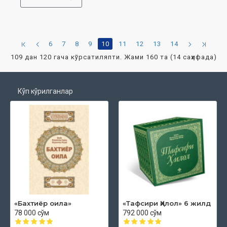
6
7
8
9
10
11
12
13
14
109 дан 120 гача кўрсатиляпти. Жами 160 та (14 саҳифада)
Кўп кўрилганлар
«Бахтиёр оила»
«Тафсири Ҳилол» 6 жилд
78 000 сўм
792 000 сўм