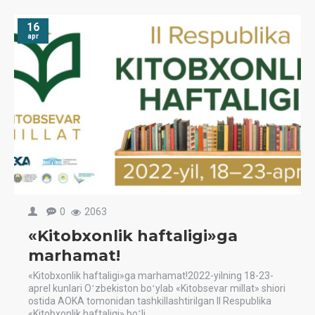
16
apr
0
2063
«Kitobxonlik haftaligi»ga
marhamat!
«Kitobxonlik haftaligi»ga marhamat!2022-yilning 18-23-
aprel kunlari Oʻzbekiston boʻylab «Kitobsevar millat» shiori
ostida AOKA tomonidan tashkillashtirilgan II Respublika
«Kitobxonlik haftaligi» boʻli..