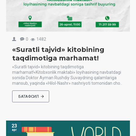
0
1482
«Suratli tajvid» kitobining
taqdimotiga marhamat!
«Suratli tajvid» kitobining taqdimotiga
marhamat!«Kitobxonlik maktabi» loyihasining navbatdagi
sonida Doktor Ayman Rushdiy Suvaydning qalamlariga
mansub, yaqinda «Hilol-Nashr» nashriyoti tomonidan cho..
БАТАФСИЛ
23
apr