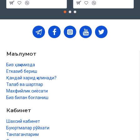
Маълумот
Биз ҳақимизда
Етказиб бериш
Қандай харид қилинади?
Талаб ва шартлар
Махфийлик сиёсати
Биз билан боғланиш
Кабинет
Шахсий кабинет
Буюртмалар рўйхати
Танлаганларим