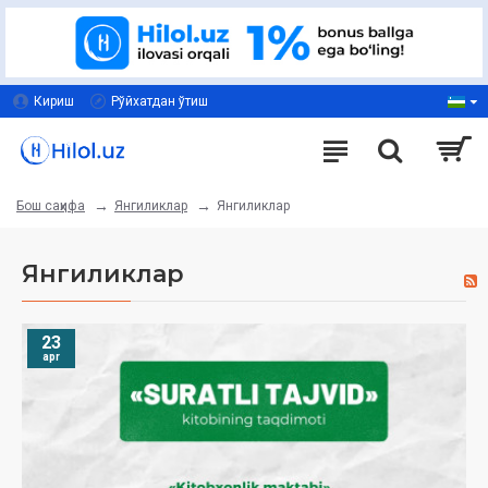
Кириш
Рўйхатдан ўтиш
Янгиликлар
Янгиликлар
Бош саҳифа
Янгиликлар
23
apr