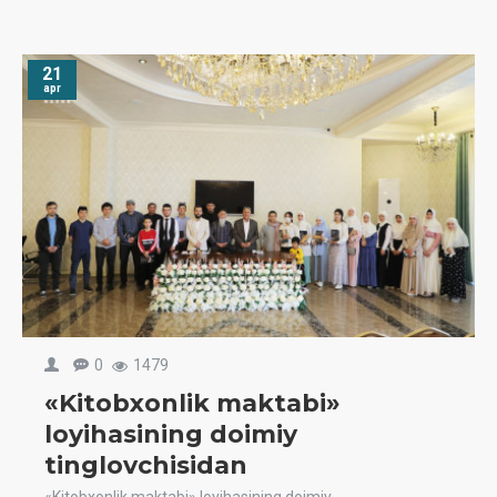
21
apr
0
1479
«Kitobxonlik maktabi»
loyihasining doimiy
tinglovchisidan