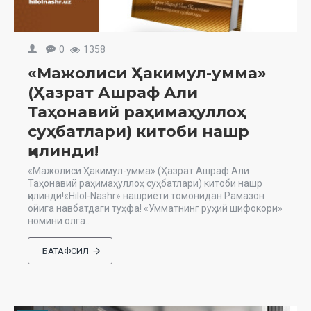
0
1358
«Мажолиси Ҳакимул-умма»
(Ҳазрат Ашраф Али
Таҳонавий раҳимаҳуллоҳ
суҳбатлари) китоби нашр
қилинди!
«Мажолиси Ҳакимул-умма» (Ҳазрат Ашраф Али
Таҳонавий раҳимаҳуллоҳ суҳбатлари) китоби нашр
қилинди!«Hilol-Nashr» нашриёти томонидан Рамазон
ойига навбатдаги туҳфа! «Умматнинг руҳий шифокори»
номини олга..
БАТАФСИЛ