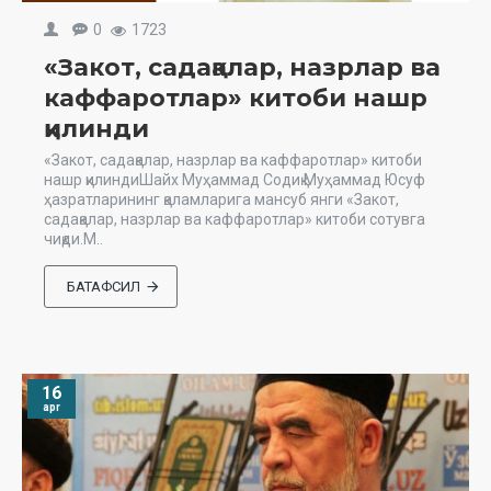
0
1723
«Закот, садақалар, назрлар ва
каффаротлар» китоби нашр
қилинди
«Закот, садақалар, назрлар ва каффаротлар» китоби
нашр қилиндиШайх Муҳаммад Содиқ Муҳаммад Юсуф
ҳазратларининг қаламларига мансуб янги «Закот,
садақалар, назрлар ва каффаротлар» китоби сотувга
чиқди.М..
БАТАФСИЛ
16
apr