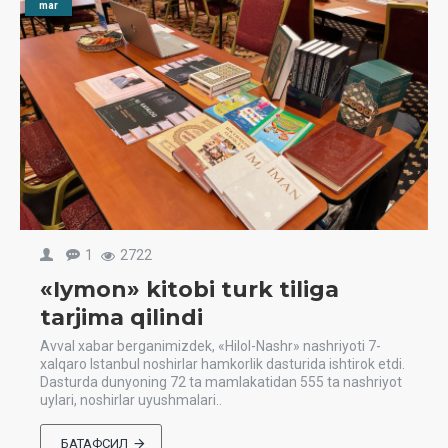
mar
1
2722
«Iymon» kitobi turk tiliga
tarjima qilindi
Avval xabar berganimizdek, «Hilol-Nashr» nashriyoti 7-
xalqaro Istanbul noshirlar hamkorlik dasturida ishtirok etdi.
Dasturda dunyoning 72 ta mamlakatidan 555 ta nashriyot
uylari, noshirlar uyushmalari..
БАТАФСИЛ