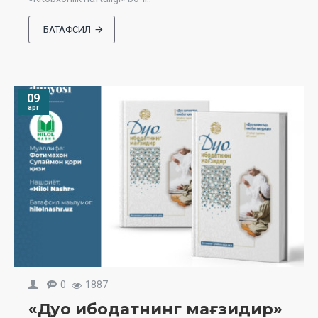
БАТАФСИЛ
09
apr
0
1887
«Дуо ибодатнинг мағзидир»