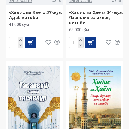
«Hilol Nashr»
C348
«Hilol Nashr»
C345
«Ҳадис ва Ҳаёт» 37-жуз.
«Ҳадис ва Ҳаёт» 34-жуз.
Адаб китоби
Яхшилик ва ахлоқ
китоби
41 000 сўм
65 000 сўм