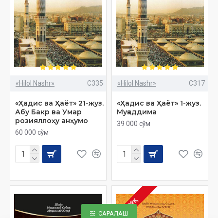
«Hilol Nashr»
C335
«Hilol Nashr»
C317
«Ҳадис ва Ҳаёт» 21-жуз.
«Ҳадис ва Ҳаёт» 1-жуз.
Абу Бакр ва Умар
Муқаддима
розияллоҳу анҳумо
39 000 сўм
60 000 сўм
ЙЎҚ
САРАЛАШ