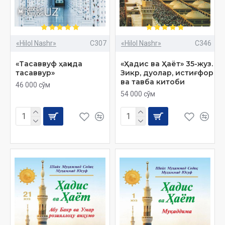
«Hilol Nashr»
C307
«Hilol Nashr»
C346
«Тасаввуф ҳақида
«Ҳадис ва Ҳаёт» 35-жуз.
тасаввур»
Зикр, дуолар, истиғфор
ва тавба китоби
46 000 сўм
54 000 сўм