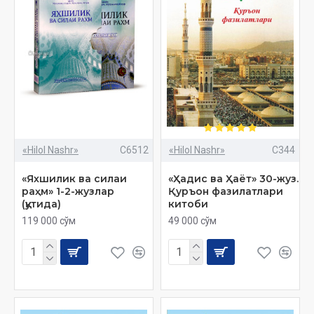
«Hilol Nashr»
C6512
«Hilol Nashr»
C344
«Яхшилик ва силаи
«Ҳадис ва Ҳаёт» 30-жуз.
раҳм» 1-2-жузлар
Қуръон фазилатлари
(қутида)
китоби
119 000 сўм
49 000 сўм