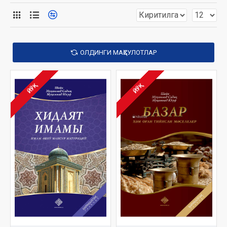
асарларни кўришингиз мумкин. «Тафсири Ҳилол», «Бахтиёр
оила», «Ижтимоий одоблар», «Одоблар хазинаси» ва яна 100
дан зиёд Ҳазратимизнинг китоблари, улар ҳақида
маълумотлар, китобларга ёзилган фикр ва мулоҳазаларни
ушбу бўлимда кўришингиз мумкин
ОЛДИНГИ МАҲСУЛОТЛАР
ЙЎҚ
ЙЎҚ