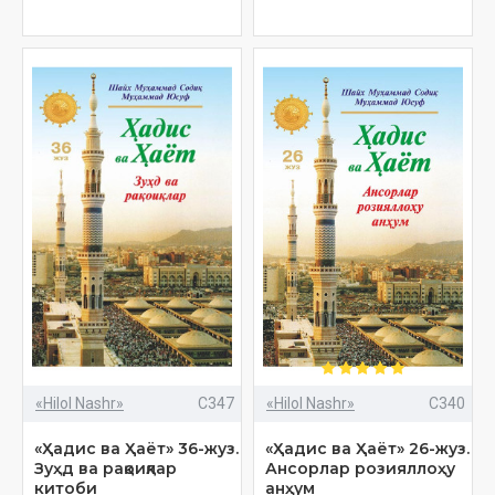
«Hilol Nashr»
C347
«Hilol Nashr»
C340
«Ҳадис ва Ҳаёт» 36-жуз.
«Ҳадис ва Ҳаёт» 26-жуз.
Зуҳд ва рақоиқлар
Ансорлар розияллоҳу
китоби
анҳум