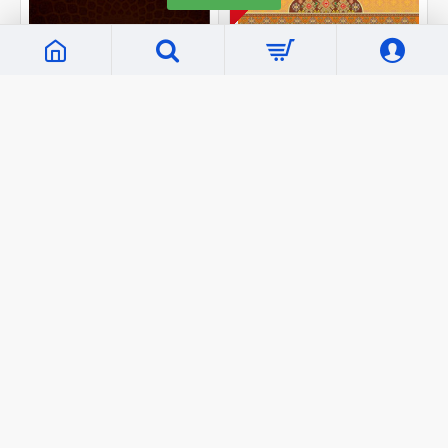
«Hilol Nashr»
C259
«Hilol Nashr»
C6135
«Қарз ва унга боғлиқ
«Әмеллер нийетке
масалалар»
байланыслы»
20 000 сўм
27 000 сўм