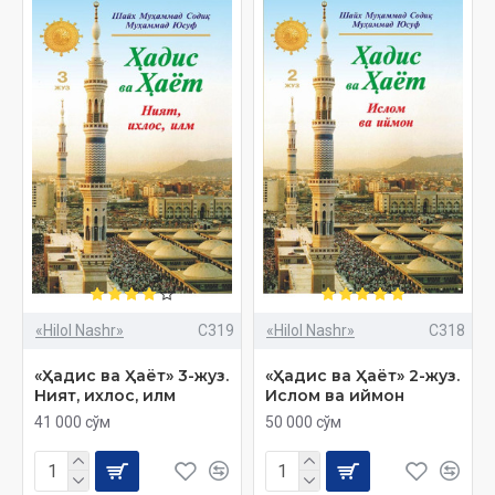
«Hilol Nashr»
C319
«Hilol Nashr»
C318
«Ҳадис ва Ҳаёт» 3-жуз.
«Ҳадис ва Ҳаёт» 2-жуз.
Ният, ихлос, илм
Ислом ва иймон
41 000 сўм
50 000 сўм