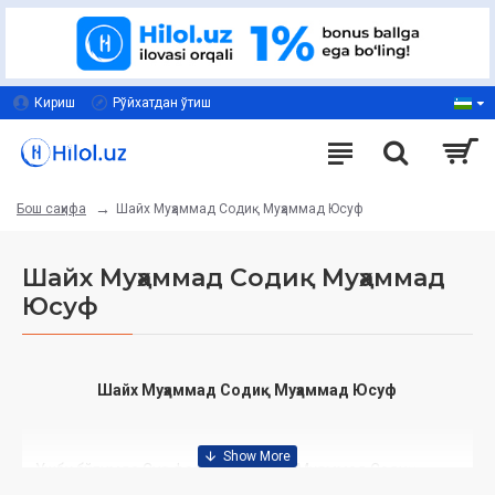
Кириш
Рўйхатдан ўтиш
Шайх Муҳаммад Содиқ Муҳаммад Юсуф
Бош саҳифа
Шайх Муҳаммад Содиқ Муҳаммад
Юсуф
Шайх Муҳаммад Содиқ Муҳаммад Юсуф
Ушбу бўлимда Сиз фазилатли шайх Муҳаммад Содиқ
Муҳаммад Юсуф ҳазратларининг қаламларига мансуб