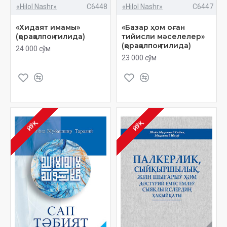
«Hilol Nashr»
C6448
«Hilol Nashr»
C6447
«Хидаят имамы»
«Базар ҳом оған
(қорақалпоқ тилида)
тийисли мәселелер»
(қорақалпоқ тилида)
24 000 сўм
23 000 сўм
ЙЎҚ
ЙЎҚ