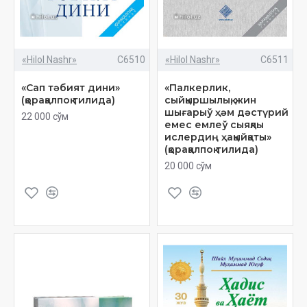
«Hilol Nashr»
C6510
«Hilol Nashr»
C6511
«Сап тәбият дини»
«Палкерлик,
(қорақалпоқ тилида)
сыйқыршылық, жин
шығарыў ҳәм дәстүрий
22 000 сўм
емес емлеў сыяқлы
ислердиң ҳақыйқаты»
(қорақалпоқ тилида)
20 000 сўм