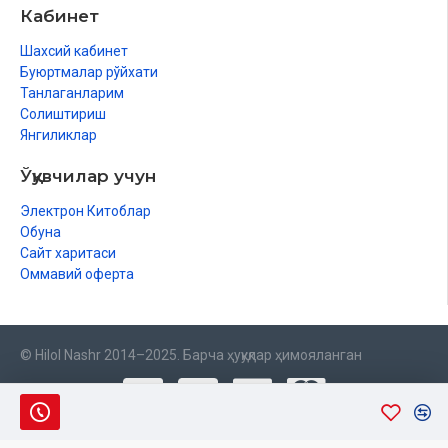
Кабинет
Шахсий кабинет
Буюртмалар рўйхати
Танлаганларим
Солиштириш
Янгиликлар
Ўқувчилар учун
Электрон Китоблар
Обуна
Сайт харитаси
Оммавий оферта
© Hilol Nashr 2014–2025. Барча ҳуқуқлар ҳимояланган