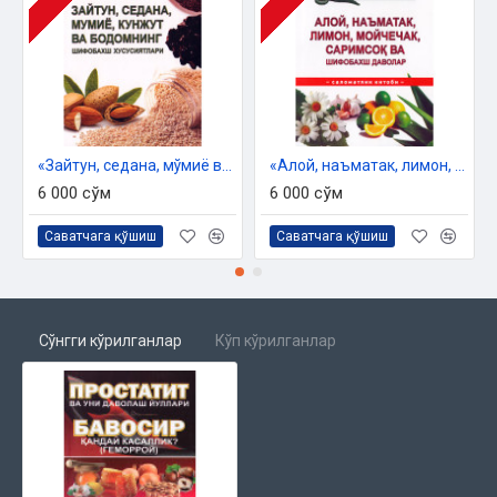
«Зайтун, седана, мўмиё ва бодомнинг шифобахш хусусиятлари»
«Алой, наъматак, лимон, мойчечак ва шифобахш даволар»
6 000 сўм
6 000 сўм
Саватчага қўшиш
Саватчага қўшиш
Сўнгги кўрилганлар
Кўп кўрилганлар