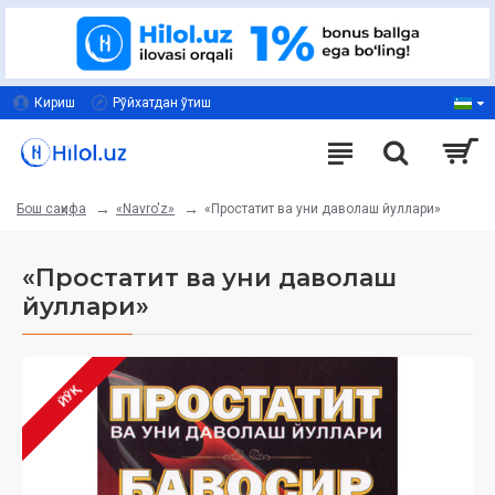
Кириш
Рўйхатдан ўтиш
«Navro'z»
«Простатит ва уни даволаш йуллари»
Бош саҳифа
«Простатит ва уни даволаш
йуллари»
ЙЎҚ