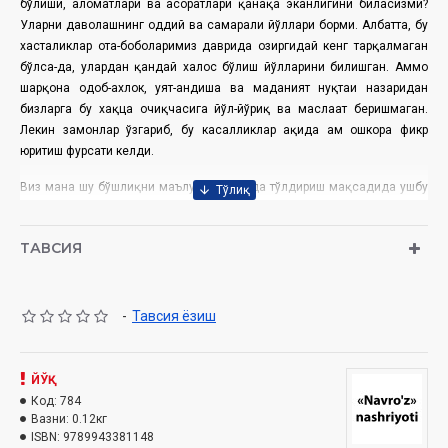
бўлиши, аломатлари ва асоратлари қанақа эканлигини биласизми?
Уларни даволашнинг оддий ва самарали йўллари борми. Албатта, бу
хасталиклар ота-боболаримиз даврида ҳозиргидай кенг тарқалмаган
бўлса-да, улардан қандай халос бўлиш йўлларини билишган. Аммо
шарқона одоб-ахлок, уят-андиша ва маданият нуқтаи назаридан
бизларга бу хақца очиқчасига йўл-йўриқ ва маслаҳат беришмаган.
Лекин замонлар ўзгариб, бу касалликлар ҳақида ҳам ошкора фикр
юритиш фурсати келди.
Виз мана шу бўшлиқни маълум даражада тўлдириш мақсадида ушбу
китобчада бу хасталикларнинг юзага келиш сабаблари, уларни
замонавий ва тиббиёт халқ табобати усулларида даволаш ҳақида сўз
ТАВСИЯ
юритишга ҳаракат қилдик. Зеро, бу дунёда ҳар бир инсоннинг сиҳат-
саломатлигидан ўзга ҳақиқий бойлиги йўқ ва уни авайлаб асраш ўз
қўлимизда эканлигини унутмаслигимиз керак.
-
Тавсия ёзиш
Ўрол Ўзбек, Нодир Шоший
Тайёрловчи
лар
:
Номи:
«Простатит ва уни даволаш йуллари»
ЙЎҚ
Нашриёт:
«Наврўз»
Код:
784
Сана:
2015 йил
Вазни:
0.12кг
Ҳажми:
бет
176
ISBN:
9789943381148