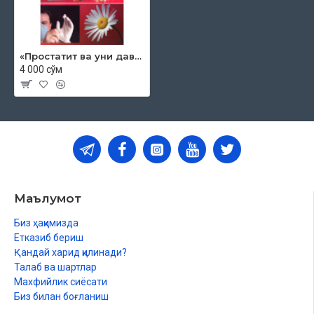
«Простатит ва уни даволаш йуллари»
4 000 сўм
Маълумот
Биз ҳақимизда
Етказиб бериш
Қандай харид қилинади?
Талаб ва шартлар
Махфийлик сиёсати
Биз билан боғланиш