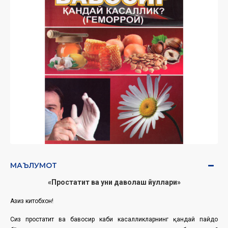
МАЪЛУМОТ
«Простатит ва уни даволаш йуллари»
Азиз китобхон!
Сиз простатит ва бавосир каби касалликларнинг қандай пайдо