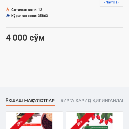
ISBN:
978-9943-381-14-8
«Navro'z»
Ўлчами:
60×84 1/16
Сотилган сони: 12
Муқоваси:
юмшоқ
Кўрилган сони: 35863
4 000 сўм
ЎХШАШ МАҲСУЛОТЛАР
БИРГА ХАРИД ҚИЛИНГАНЛАР
ЙЎҚ
ЙЎҚ