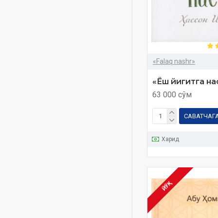
40 farz plakat
40 hadis
40 асоси
40 фар плакат
40 ҳадис
«Falaq nashr»
57-полк. Фаластин
«Ёш йигитга на
105 ta kitob
63 000 сўм
105 та китоб
САВАТЧАГ
500 savolga 500 javob
500 саволга 500 жавоб
Харид
1001
1438
1439
ЙЎҚ
2026
2027