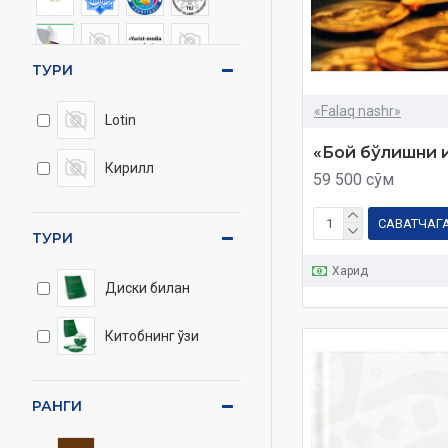
ТУРИ
«Falaq nashr»
Lotin
«Бой бўлишни и
Кирилл
59 500 сўм
САВАТЧАГ
ТУРИ
Харид
Диски билан
Китобнинг ўзи
РАНГИ