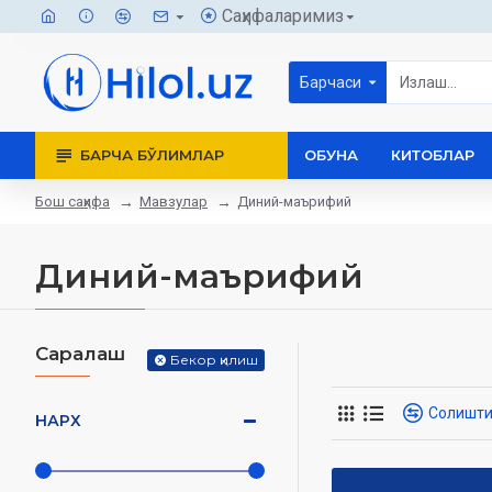
Саҳифаларимиз
Барчаси
БАРЧА БЎЛИМЛАР
ОБУНА
КИТОБЛАР
Бош саҳифа
Мавзулар
Диний-маърифий
Диний-маърифий
Саралаш
Бекор қилиш
Солишт
НАРХ