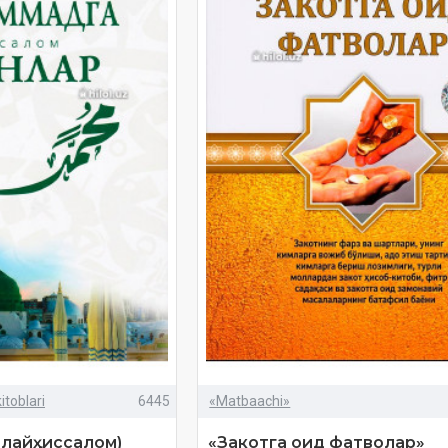
itoblari
6445
«Matbaachi»
алайҳиссалом)
«Закотга оид фатволар»