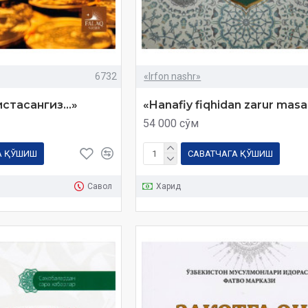
6732
«Irfon nashr»
стасангиз...»
«Hanafiy fiqhidan zarur masa
54 000 сўм
А ҚЎШИШ
САВАТЧАГА ҚЎШИШ
Савол
Харид