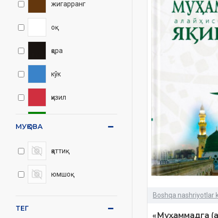
жигарранг
оқ
қора
кўк
қизил
яшил
МУҚОВА
кулранг
қаттиқ
юмшоқ
Boshqa nashriyotlar k
ТЕГ
«Муҳаммадга (