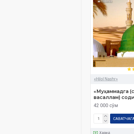
3 juz
3 qism
3 қисм
3-juz
4 juzlar
4 juzlar qutida
4 жузлар
4-8
«Hilol Nashr»
4-juz
«Муҳаммадга (
4-жуз
васаллам) cоди
5 vaqt namoz
42 000 сўм
5 вақт намоз
САВАТЧАГ
7-11
10
Харид