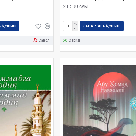
21 500 сўм
А ҚЎШИШ
САВАТЧАГА ҚЎШИШ
Савол
Харид