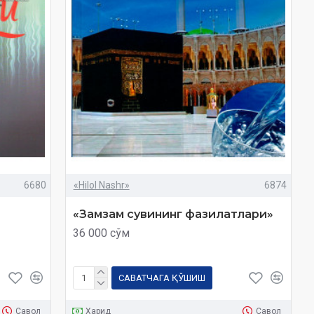
6680
«Hilol Nashr»
6874
«Замзам сувининг фазилатлари»
36 000 сўм
САВАТЧАГА ҚЎШИШ
Савол
Харид
Савол