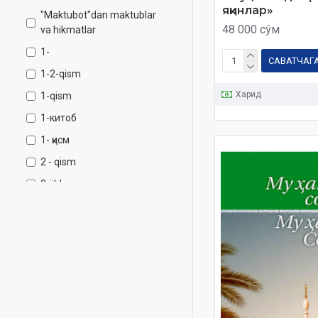
яқинлар»
"Maktubot"dan maktublar
48 000 сўм
va hikmatlar
1-
САВАТЧАГ
1-2-qism
Харид
1-qism
1-китоб
1- қисм
2 - qism
2-jild
2-juz
2-kitob
2-qism
2-жилд
2-китоб
2- қисм