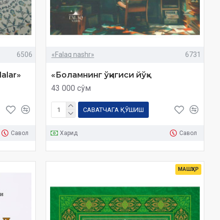
6506
«Falaq nashr»
6731
lalar»
«Боламнинг ўқигиси йўқ»
43 000 сўм
САВАТЧАГА ҚЎШИШ
Савол
Харид
Савол
МАШҲУР