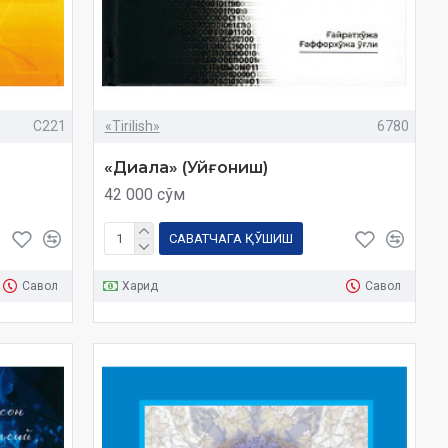
C221
«Tirilish»
6780
«Диала» (Уйғониш)
42 000 сўм
САВАТЧАГА ҚЎШИШ
Савол
Харид
Савол