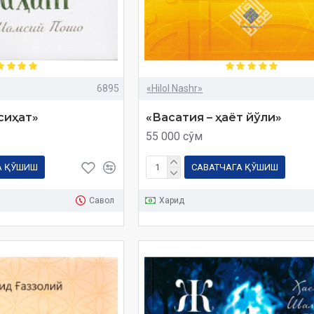
6895
«Hilol Nashr»
сиҳат»
«Васатия – ҳаёт йўли»
55 000 сўм
А ҚЎШИШ
САВАТЧАГА ҚЎШИШ
Савол
Харид