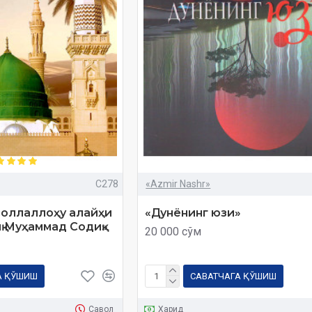
C278
«Azmir Nashr»
соллаллоҳу алайҳи
«Дунёнинг юзи»
қ Муҳаммад Содиқ»
20 000 сўм
А ҚЎШИШ
САВАТЧАГА ҚЎШИШ
Савол
Харид