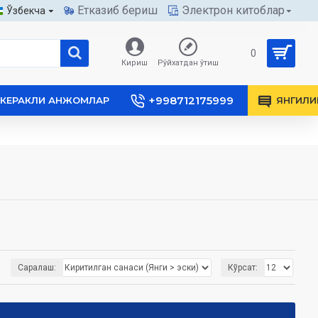
Етказиб бериш
Электрон китоблар
Ўзбекча
0
Кириш
Рўйхатдан ўтиш
+998712175999
КЕРАКЛИ АНЖОМЛАР
ЯНГИЛИ
Саралаш:
Кўрсат: