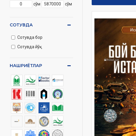
сўм
сўм
СОТУВДА
Сотувда бор
Сотувда йўқ
НАШРИЁТЛАР