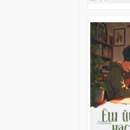
11
12
18-том
20
23-том
24-том
27-29
30
30 jildli
32-juz
35 одоби
40
40 Qirq
40 asos