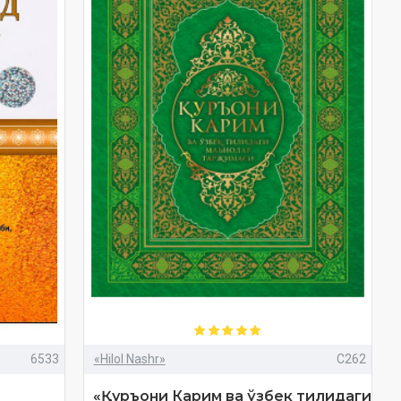
6533
«Hilol Nashr»
C262
«Қуръони Карим ва ўзбек тилидаги