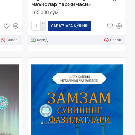
маънолар таржимаси»
165 000 сўм
САВАТЧАГА ҚЎШИШ
Савол
Харид
Савол