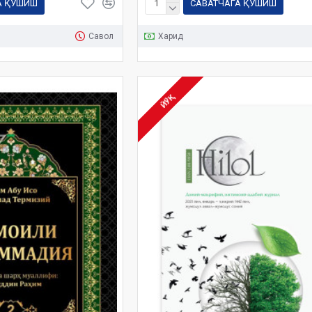
А ҚЎШИШ
САВАТЧАГА ҚЎШИШ
Савол
Харид
ЙЎҚ