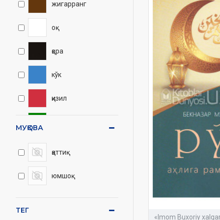
жигарранг
оқ
қора
кўк
қизил
яшил
МУҚОВА
кулранг
қаттиқ
юмшоқ
ТЕГ
«Imom Buxoriy xalqar