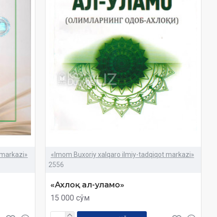
 markazi»
«Imom Buxoriy xalqaro ilmiy-tadqiqot markazi»
2556
«Ахлоқ ал-уламо»
15 000 сўм