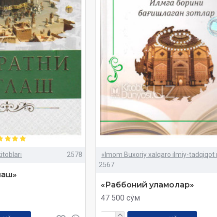
itoblari
2578
«Imom Buxoriy xalqaro ilmiy-tadqiqot
2567
лаш»
«Раббоний уламолар»
47 500 сўм