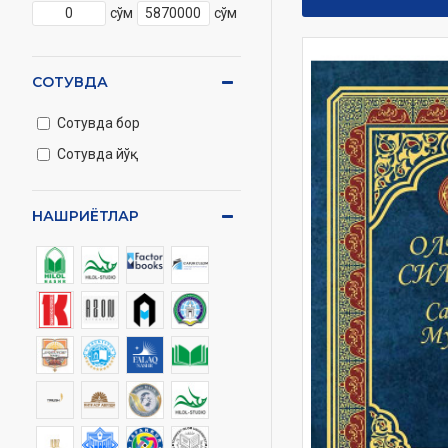
сўм
сўм
СОТУВДА
Сотувда бор
Сотувда йўқ
НАШРИЁТЛАР