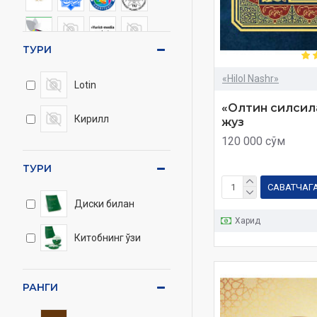
ТУРИ
«Hilol Nashr»
Lotin
«Олтин силсила
Кирилл
жуз
120 000 сўм
ТУРИ
САВАТЧАГ
Диски билан
Харид
Китобнинг ўзи
РАНГИ