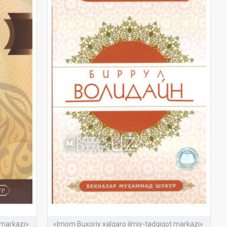
 markazi»
«Imom Buxoriy xalqaro ilmiy-tadqiqot markazi»