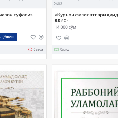
2603
мазон туҳфаси»
«Қуръон фазилатлари ҳақид
ҳадис»
14 000 сўм
А ҚЎШИШ
Савол
Харид