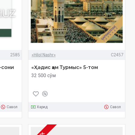
2585
«Hilol Nashr»
C2457
)-сони
«Ҳәдис ҳәм Турмыс» 5-том
32 500 сўм
Савол
Харид
Савол