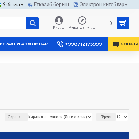
Етказиб бериш
Электрон китоблар
Ўзбекча
0
Кириш
Рўйхатдан ўтиш
+998712175999
КЕРАКЛИ АНЖОМЛАР
ЯНГИЛИ
Саралаш:
Кўрсат: