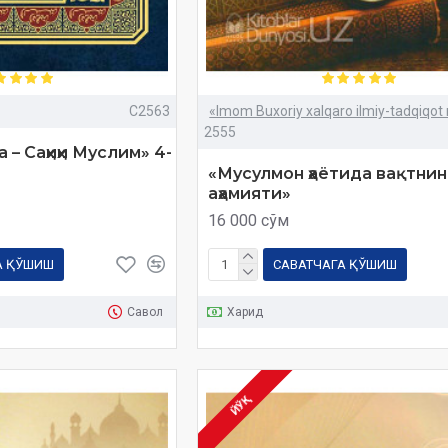
C2563
«Imom Buxoriy xalqaro ilmiy-tadqiqot
2555
 – Саҳиҳи Муслим» 4-
«Мусулмон ҳаётида вақтнин
аҳамияти»
16 000 сўм
А ҚЎШИШ
САВАТЧАГА ҚЎШИШ
Савол
Харид
ЙЎҚ