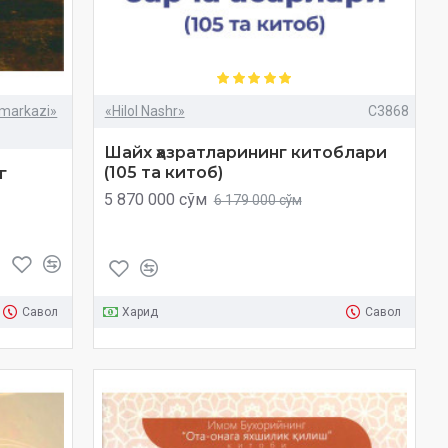
 markazi»
«Hilol Nashr»
C3868
Шайх ҳазратларининг китоблари
(105 та китоб)
г
5 870 000 сўм
6 179 000 сўм
Савол
Харид
Савол