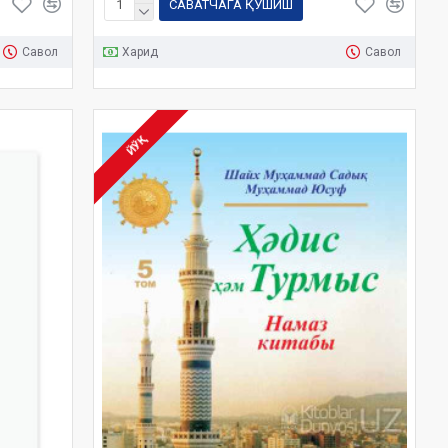
САВАТЧАГА ҚЎШИШ
Савол
Харид
Савол
ЙЎҚ