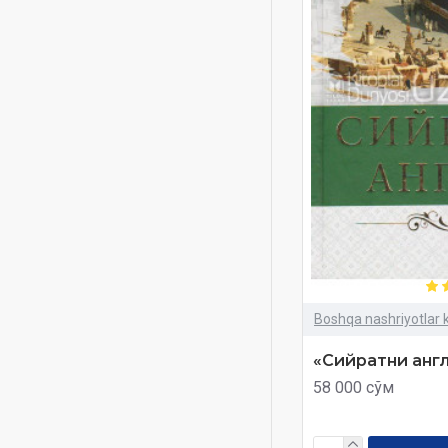
3 juz
3 qism
3 қисм
3-juz
4 juzlar
4 juzlar qutida
4 жузлар
4-8
4-juz
4-жуз
Boshqa nashriyotlar k
5 vaqt namoz
«Сийратни анг
5 вақт намоз
58 000 сўм
7-11
10