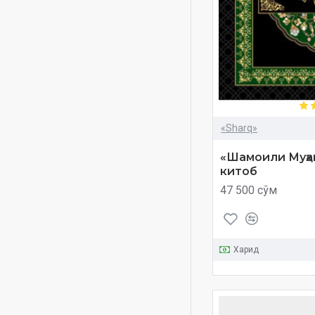
40 farz plakat
40 hadis
40 асоси
40 фар плакат
40 ҳадис
57-полк. Фаластин
«Sharq»
105 ta kitob
105 та китоб
«Шамоили Муҳа
китоб
500 savolga 500 javob
47 500 сўм
500 саволга 500 жавоб
1001
1438
Харид
1439
2026
2027