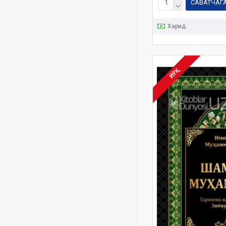
САВАТЧАГ
11
12
Харид
18-том
20
23-том
ЙЎҚ
24-том
27-29
30
30 jildli
32-juz
35 одоби
40
40 Qirq
40 asos