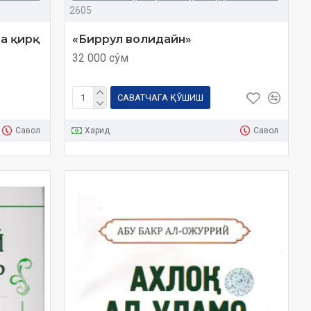
2605
а қирқ
«Биррул волидайн»
32 000 сўм
САВАТЧАГА ҚЎШИШ
Савол
Харид
Савол