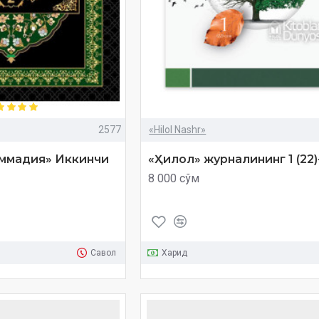
2577
«Hilol Nashr»
ммадия» Иккинчи
«Ҳилол» журналининг 1 (22
8 000 сўм
Савол
Харид