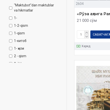
2604
"Maktubot"dan maktublar
va hikmatlar
«Рўза аҳлига Ра
1-
21 000 сўм
1-2-qism
1-qism
САВАТЧАГ
1-китоб
Харид
1- қисм
2 - qism
2-jild
2-juz
2-kitob
2-qism
2-жилд
2-китоб
2- қисм