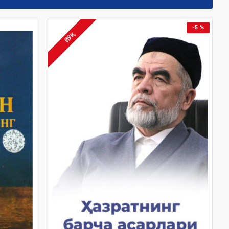
-5 %
ЙЎҚ