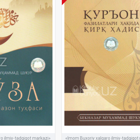
o ilmiy-tadqiqot markazi»
«Imom Buxoriy xalqaro ilmiy-tadqiqot