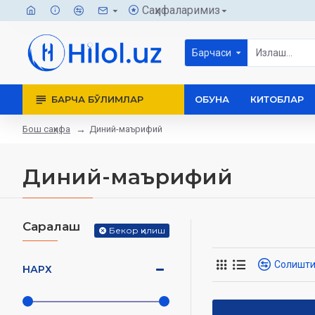
Саҳифаларимиз
Барчаси
БАРЧА БЎЛИМЛАР
ОБУНА
КИТОБЛАР
Бош саҳифа
Диний-маърифий
Диний-маърифий
Саралаш
Бекор қилиш
Солишт
НАРХ