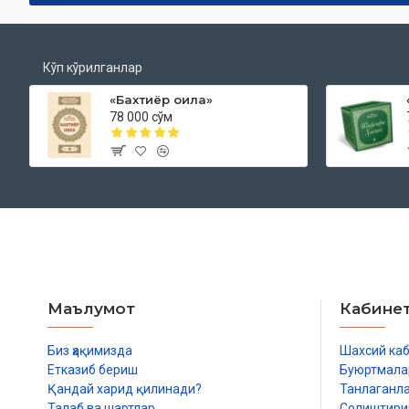
Кўп кўрилганлар
«Бахтиёр оила»
78 000 сўм
Маълумот
Кабине
Биз ҳақимизда
Шахсий ка
Етказиб бериш
Буюртмала
Қандай харид қилинади?
Танлаганл
Талаб ва шартлар
Солиштир