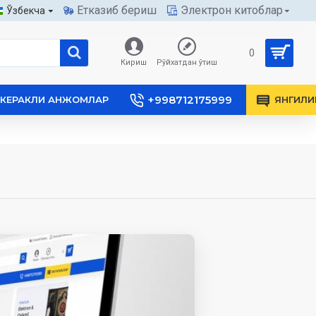
Етказиб бериш
Электрон китоблар
Ўзбекча
0
Кириш
Рўйхатдан ўтиш
+998712175999
КЕРАКЛИ АНЖОМЛАР
ЯНГИЛИ