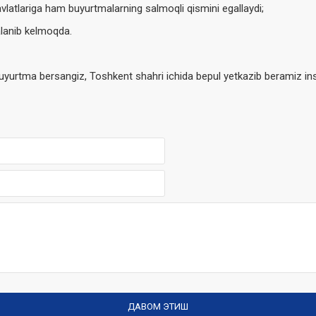
latlariga ham buyurtmalarning salmoqli qismini egallaydi;
alanib kelmoqda.
yurtma bersangiz, Toshkent shahri ichida bepul yetkazib beramiz ins
ДАВОМ ЭТИШ