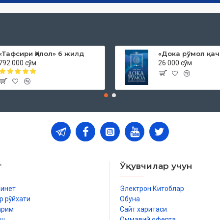
«Тафсири Ҳилол» 6 жилд
792 000 сўм
26 000 сўм
т
Ўқувчилар учун
бинет
Электрон Китоблар
р рўйхати
Обуна
арим
Сайт харитаси
иш
Оммавий оферта