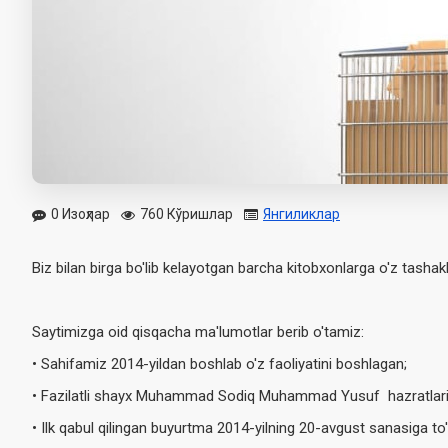
0 Изоҳлар
760 Кўришлар
Янгиликлар
Biz bilan birga bo'lib kelayotgan barcha kitobxonlarga o'z tasha
Saytimizga oid qisqacha ma'lumotlar berib o'tamiz:
• Sahifamiz 2014-yildan boshlab o'z faoliyatini boshlagan;
• Fazilatli shayx Muhammad Sodiq Muhammad Yusuf hazratlari
• Ilk qabul qilingan buyurtma 2014-yilning 20-avgust sanasiga to'g