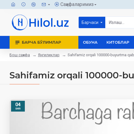
Саҳифаларимиз
Барчаси
БАРЧА БЎЛИМЛАР
ОБУНА
КИТОБЛАР
Бош саҳифа
Янгиликлар
Sahifamiz orqali 100000-buyurtma qabul
Sahifamiz orqali 100000-bu
04
sen