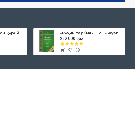
«Дока рўмол қачон қурийди»
«Руҳий тарбия» 1, 2, 3-жузлар
252 000 сўм