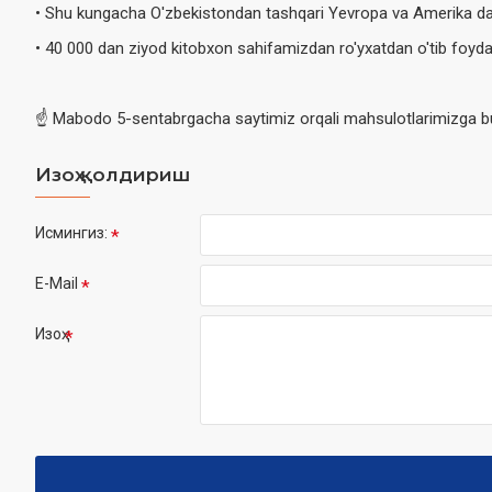
• Shu kungacha O'zbekistondan tashqari Yevropa va Amerika dav
• 40 000 dan ziyod kitobxon sahifamizdan ro'yxatdan o'tib foyd
☝️ Mabodo 5-sentabrgacha saytimiz orqali mahsulotlarimizga bu
Изоҳ қолдириш
Исмингиз:
E-Mail
Изоҳ