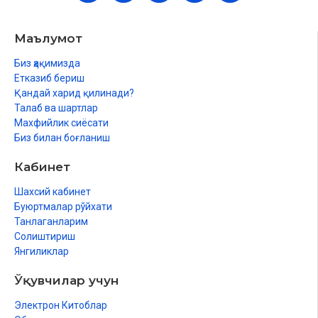
Маълумот
Биз ҳақимизда
Етказиб бериш
Қандай харид қилинади?
Талаб ва шартлар
Махфийлик сиёсати
Биз билан боғланиш
Кабинет
Шахсий кабинет
Буюртмалар рўйхати
Танлаганларим
Солиштириш
Янгиликлар
Ўқувчилар учун
Электрон Китоблар