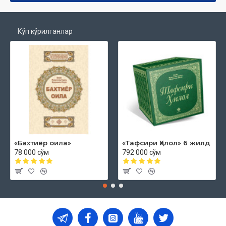
Кўп кўрилганлар
«Бахтиёр оила»
«Тафсири Ҳилол» 6 жилд
78 000 сўм
792 000 сўм