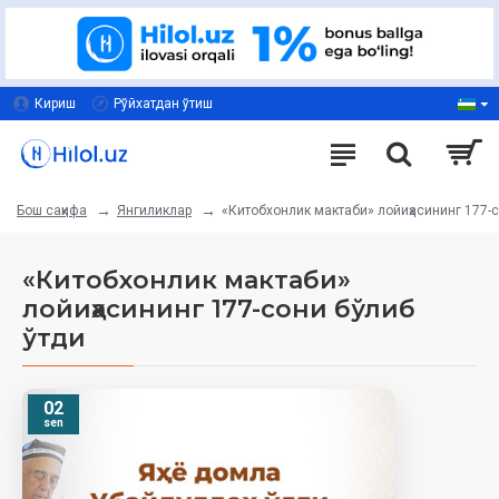
Кириш
Рўйхатдан ўтиш
Янгиликлар
«Китобхонлик мактаби» лойиҳасининг 177-с
Бош саҳифа
«Китобхонлик мактаби»
лойиҳасининг 177-сони бўлиб
ўтди
02
sen