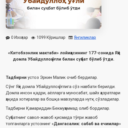
0 Изоҳлар
1099 Кўришлар
Янгиликлар
«Китобхонлик мактаби» лойиҳасининг 177-сонида Яҳё
домла Убайдуллоҳ ўғли билан суҳбат бўлиб ўтди.
Тадбирни
устоз Эркин Малик очиб бердилар.
Сўнг Яҳё домла Убайдуллоҳ ўғлига сўз навбати берилди.
Домла инсон қадри, аёлларга муносабат, шайх ҳазратлари
ҳақида хотиралар ва бошқа мавзуларда нутқ сўзладилар.
Тадбирни Қамариддин Бекмуҳаммад олиб бордилар.
Суҳбатнинг савол-жавоб қисмида тўғри жавоб
топганларга устознинг «
Дангасалик: сабаб ва ечимлар
»