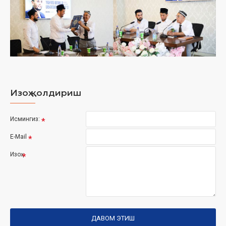
Изоҳ қолдириш
Исмингиз:
E-Mail
Изоҳ
ДАВОМ ЭТИШ