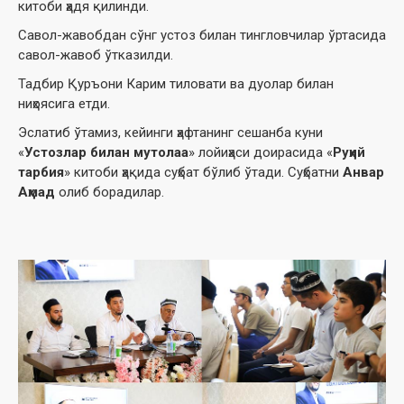
китоби ҳадя қилинди.
Савол-жавобдан сўнг устоз билан тингловчилар ўртасида
савол-жавоб ўтказилди.
Тадбир Қуръони Карим тиловати ва дуолар билан
ниҳоясига етди.
Эслатиб ўтамиз, кейинги ҳафтанинг сешанба куни
«
Устозлар билан мутолаа
» лойиҳаси доирасида «
Руҳий
тарбия
» китоби ҳақида суҳбат бўлиб ўтади. Суҳбатни
Анвар
Аҳмад
олиб борадилар.