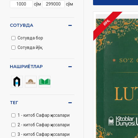
сўм
сўм
ЙЎҚ
СОТУВДА
Сотувда бор
Сотувда йўқ
НАШРИЁТЛАР
ТЕГ
1 - китоб Сафар қиссалари
2 - китоб Сафар қиссалари
3 - китоб Сафар қиссалари