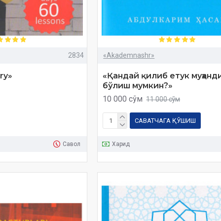
2834
«Akademnashr»
ry»
«Қандай қилиб етук муҳанд
бўлиш мумкин?»
10 000 сўм
11 000 сўм
САВАТЧАГА ҚЎШИШ
Савол
Харид