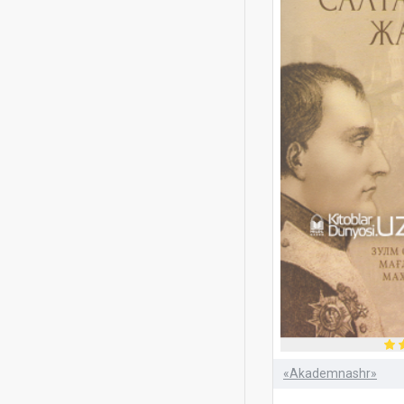
Anton Chexov
Anvar Obidjon
Aqlni charxlovchi oʻyinlar
Asqad Muxtor
Atrofimizdagi olam
Axtamquli
Bahodir Jovliyev
Baxtiyor Abdug'afur
Baxtiyor Abdug`afur
Bekzod Moʻydinov
Bekzod Shukurov
Bilimdon bo'ladigan bolalar
Bobomurod Erali
Borar yo'ling Turkistondir
«Akademnashr»
Busoliha Karimova