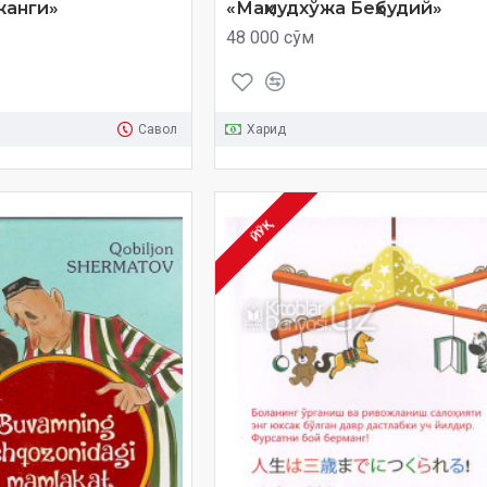
жанги»
«Маҳмудхўжа Беҳбудий»
48 000 сўм
Савол
Харид
ЙЎҚ