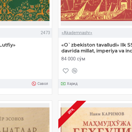
2473
«Akademnashr»
Lutfiy»
«O`zbekiston tavalludi» Ilk 
davrida millat, imperiya va in
84 000 сўм
Савол
Харид
ЙЎҚ