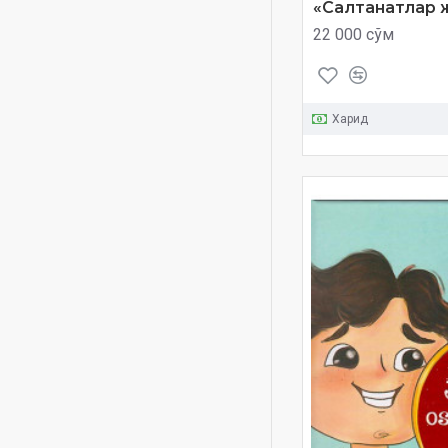
«Салтанатлар 
Buvamning oshqozonidagi
22 000 сўм
mamlakat
Chumolilar saltanati
Dilshod Sultanov
Харид
Elbek Erkin
Elektr olami
Eng qiziq tajribalar
Erkin Malik
Farhod va Shirin
Feruza Nazar
Furqat Meli
Gulnoz Nabieva
Hamida Mirsultonova
Hasan Abdullayev
Hayrat ul-Abror