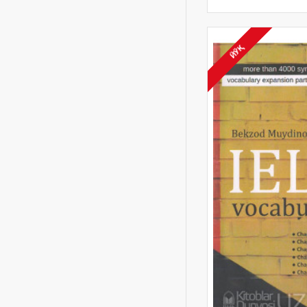
Kitob haqida kitob
Komikslar
Koreyscha
ЙЎҚ
Layli va Majnun
Lutfiy
M.Abdurahimov
Madaminbek
Malik Mansur
Malika Anisaning
sarguzashtlari
Mavludi sharif
Men
Mening galaktikam
Mening vatanim
Microsoft Excel