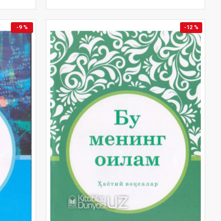
-9 %
-12 %