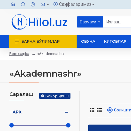
Саҳифаларимиз
Барчаси
БАРЧА БЎЛИМЛАР
ОБУНА
КИТОБЛАР
Бош саҳифа
«Akademnashr»
«Akademnashr»
Саралаш
Бекор қилиш
Солишт
НАРХ