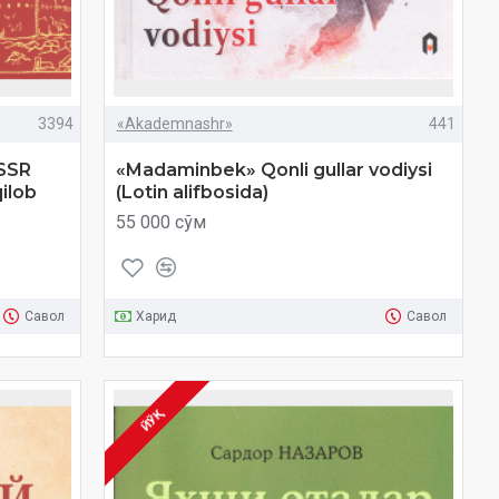
3394
«Akademnashr»
441
SSSR
«Madaminbek» Qonli gullar vodiysi
qilob
(Lotin alifbosida)
55 000 сўм
Савол
Харид
Савол
ЙЎҚ