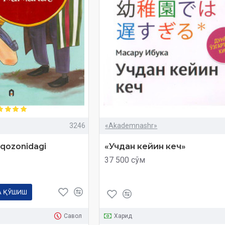
3246
«Akademnashr»
qozonidagi
«Учдан кейин кеч»
37 500 сўм
А ҚЎШИШ
Савол
Харид