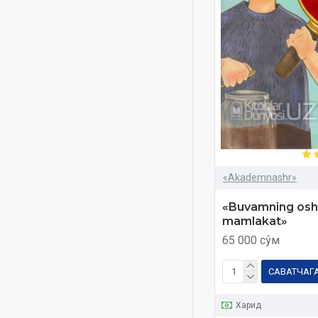
Hikoyaga aylangan
hikmatlar
Hukmnoma
Husan Abdullayev
IELTS
IELTS vocabulary
Ingliz tili
Ixtiyor Esonov
«Akademnashr»
Iymon asiri
«Buvamning osh
Jabbor Eshonqulov
mamlakat»
Jahon adabiyoti
65 000 сўм
Jajji iqtisodchi
САВАТЧАГ
Javliyeva Mashhura
Jianna Molinari
Харид