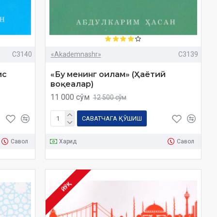
C3140
«Akademnashr»
C3139
ис
«Бу менинг оилам» (Ҳаётий
воқеалар)
11 000 сўм
12 500 сўм
САВАТЧАГА ҚЎШИШ
Савол
Харид
Савол
ЙЎҚ