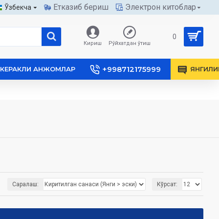
Етказиб бериш
Электрон китоблар
Ўзбекча
0
Кириш
Рўйхатдан ўтиш
+998712175999
КЕРАКЛИ АНЖОМЛАР
ЯНГИЛИ
Саралаш:
Кўрсат: