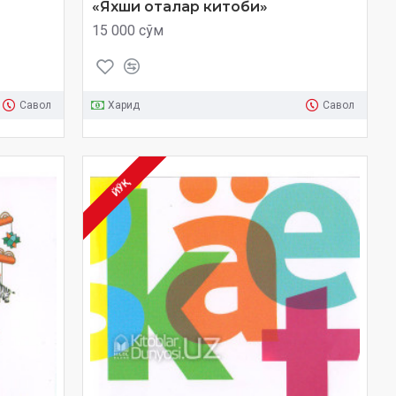
«Яхши оталар китоби»
15 000 сўм
Савол
Харид
Савол
ЙЎҚ