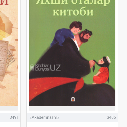
3491
«Akademnashr»
3405