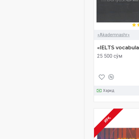
Mikromoliya
Mirzo Kenjabek
Mnemonika
Muhammad Abdullayev
«Akademnashr»
Muhammad Odil Hamid
«IELTS vocabula
Muhayyo Rustam
25 500 сўм
Mulla Yo'ldosh To'raboy
Munira Mengliyeva
Murat Tosun
Murod Karim
Харид
Nasiba Yusupova
Nazar Eshonqul
Nazarov Dilshod
ЙЎҚ
Nemischa
Nodira Egamqulova