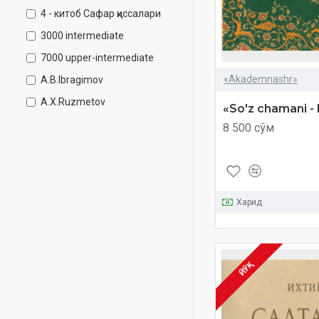
4 - китоб Сафар қиссалари
3000 intermediate
7000 upper-intermediate
«Akademnashr»
A.B.Ibragimov
A.X.Ruzmetov
«So'z chamani - 
Abduhamid Pardayev
8 500 сўм
Abror Pir Muhammad
Abrorjon Jumanov
Adhamjon Ahmedov
Харид
Adib Xolid
Akademnashr
Andrey Platinov
ЙЎҚ
Anisa Hamroh
Antiqa mantiq