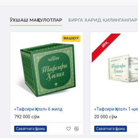
ЎХШАШ МАҲСУЛОТЛАР
БИРГА ХАРИД ҚИЛИНГАНЛАР
МАШҲУР
ЙЎҚ
«Тафсири Ҳилол» 6 жилд
«Тафсири Ҳилол» 1-қи
792 000 сўм
20 000 сўм
Саватчага қўшиш
Саватчага қўшиш