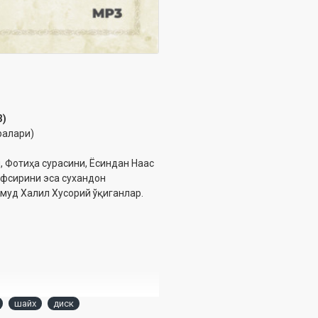
3)
ралари)
 Фотиҳа сурасини, Ёсиндан Наас
афсирини эса сухандон
муд Халил Хусорий ўқиганлар.
шайх
диск