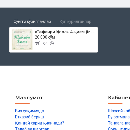
Сўнгги кўрилганлар
Кўп кўрилганлар
«Тафсири Ҳилол» 4-қисм (MP3)
20 000 сўм
Маълумот
Кабине
Биз ҳақимизда
Шахсий ка
Етказиб бериш
Буюртмала
Қандай харид қилинади?
Танлаганл
Талаб ва шартлар
Солиштир