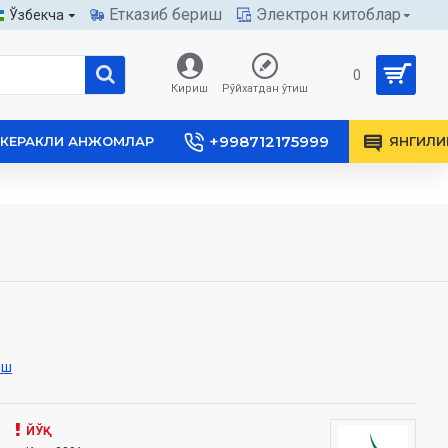
Етказиб бериш
Электрон китоблар
Ўзбекча
0
Кириш
Рўйхатдан ўтиш
+998712175999
КЕРАКЛИ АНЖОМЛАР
ЯНГИЛИ
иш
ЙЎҚ