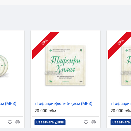
ЙЎҚ
ЙЎҚ
см (MP3)
«Тафсири Ҳилол» 5-қисм (MP3)
«Тафсири 
20 000 сўм
20 000 сў
Саватчага қўшиш
Саватчага 