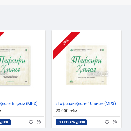
ЙЎҚ
Ҳилол» 6-қисм (MP3)
«Тафсири Ҳилол» 10-қисм (MP3)
м
20 000 сўм
қўшиш
Саватчага қўшиш