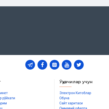
т
Ўқувчилар учун
бинет
Электрон Китоблар
р рўйхати
Обуна
арим
Сайт харитаси
иш
Оммавий оферта