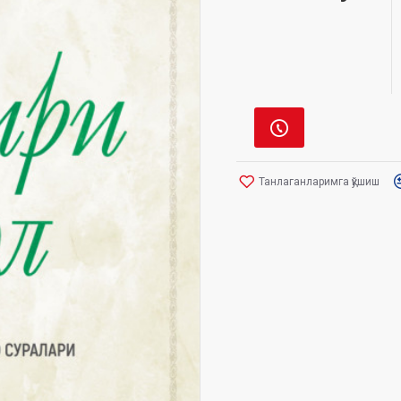
Танлаганларимга қўшиш