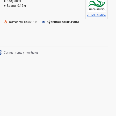
Код:
3891
Вазни:
0.15кг
«Hilol Studio»
Сотилган сони: 19
Кўрилган сони: 49061
Солиштириш учун қўшиш