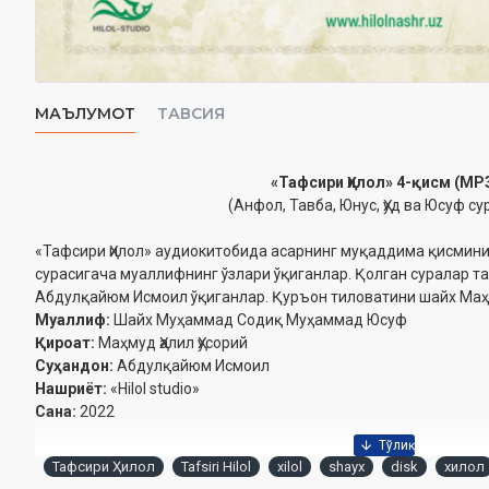
МАЪЛУМОТ
ТАВСИЯ
«Тафсири Ҳилол» 4-қисм (MP
(Анфол, Тавба, Юнус, Ҳуд ва Юсуф су
«Тафсири Ҳилол» аудиокитобида асарнинг муқаддима қисмини,
сурасигача муаллифнинг ўзлари ўқиганлар. Қолган суралар т
Абдулқайюм Исмоил ўқиганлар. Қуръон тиловатини шайх Маҳ
Муаллиф:
Шайх Муҳаммад Содиқ Муҳаммад Юсуф
Қироат:
Маҳмуд Ҳалил Ҳусорий
Суҳандон:
Абдулқайюм Исмоил
Нашриёт:
«Hilol studio»
Сана:
2022
Тафсири Ҳилол
Tafsiri Hilol
xilol
shayx
disk
хилол