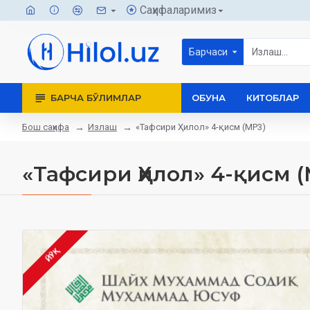
Саҳифаларимиз
Барчаси
БАРЧА БЎЛИМЛАР
ОБУНА
КИТОБЛАР
Бош саҳифа
Излаш
«Тафсири Ҳилол» 4-қисм (MP3)
«Тафсири Ҳилол» 4-қисм (
ЙЎҚ