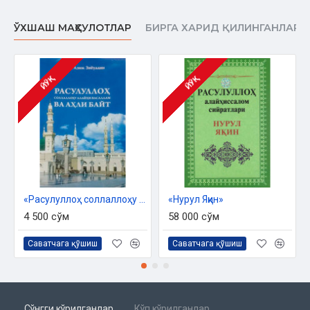
ЎХШАШ МАҲСУЛОТЛАР
БИРГА ХАРИД ҚИЛИНГАНЛАР
ЙЎҚ
ЙЎҚ
«Расулуллоҳ соллаллоҳу алайҳи васаллам ва аҳли байт»
«Нурул Яқин»
4 500 сўм
58 000 сўм
Саватчага қўшиш
Саватчага қўшиш
Сўнгги кўрилганлар
Кўп кўрилганлар