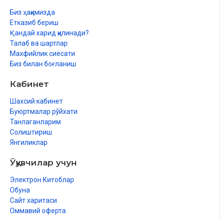
Биз ҳақимизда
Етказиб бериш
Қандай харид қилинади?
Талаб ва шартлар
Махфийлик сиёсати
Биз билан боғланиш
Кабинет
Шахсий кабинет
Буюртмалар рўйхати
Танлаганларим
Солиштириш
Янгиликлар
Ўқувчилар учун
Электрон Китоблар
Обуна
Сайт харитаси
Оммавий оферта