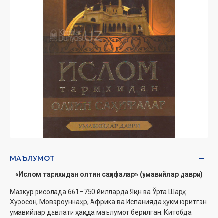
МАЪЛУМОТ
«Ислом тарихидан олтин саҳифалар» (умавийлар даври)
Мазкур рисолада 661–750 йилларда Яқин ва Ўрта Шарқ,
Хуросон, Мовароуннаҳр, Африка ва Испанияда ҳукм юритган
умавийлар давлати ҳақида маълумот берилган. Китобда