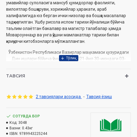
умавийлар сулоласига мансуб ҳукмдорлар фаолияти,
вилоятлар бошқаруви, хорижийлар ҳаракати, араб
халифалигида юз берган ички низолар ва бошқа масалалар
тадқиқ этилган. Ушбу рисола ислом тарихи йўналиши бўйича
таълим олаётган бакалавр ва магистр талабалар ҳамда
Мовароуннаҳр ва унга қўшни мамлакатлар тарихи билан
қизиқувчи китобхонларга мўлжалланган.
Ўзбекистон Республикаси Вазирлар маҳкамаси ҳузуридаги
Дин ишлари бўйича ‎қўмитанинг 2021-йил 30-июндаги 03-
07/4191-сонли хулосаси асосида нашрга тайёрланди.‎
ТАВСИЯ
Нашрга тайёрловчи:
С.Умматалиев
Нашриёт:
«Ўқитувчи»
Ҳажми:
296 бет‎
Сана:
2021 йил
2 тавсиялари асосида.
-
Тавсия ёзиш
ISBN:
978-9943-22-524-4
Ўлчами:
60×90 1/16 ‎
Муқоваси:
қаттиқ
СОТУВДА БОР
Код:
3048
Вазни:
0.43кг
ISBN:
9789943225244
Мундарижа