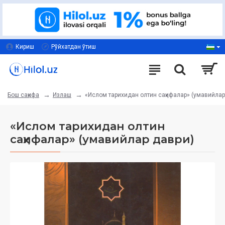
Кириш
Рўйхатдан ўтиш
Излаш
«Ислом тарихидан олтин саҳифалар» (умавийлар
Бош саҳифа
«Ислом тарихидан олтин
саҳифалар» (умавийлар даври)