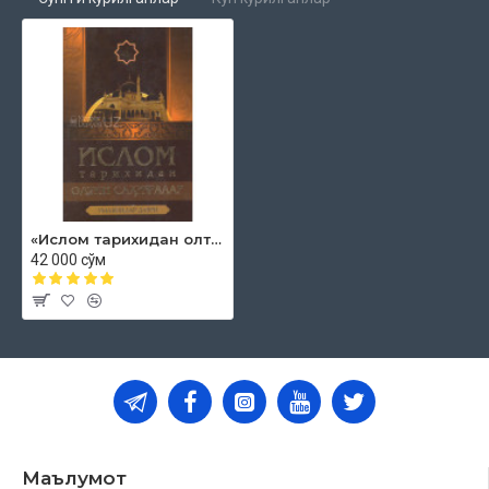
«Ислом тарихидан олтин саҳифалар» (умавийлар даври)
42 000 сўм
Маълумот