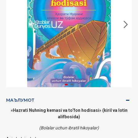
МАЪЛУМОТ
«Hazrati Nuhning kemasi va to‘fon hodisasi» (kiril va lotin
alifbosida)
(Bolalar uchun ibratli hikoyalar)