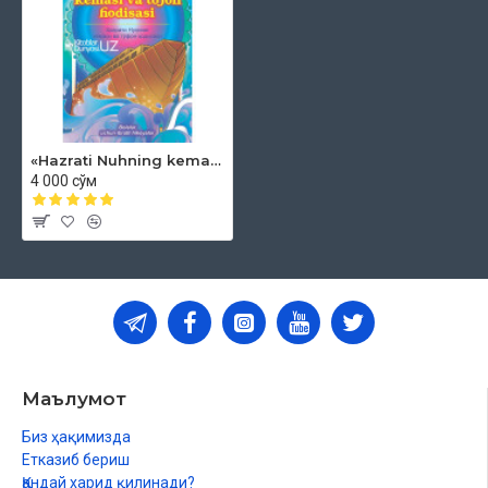
«Hazrati Nuhning kemasi va to‘fon hodisasi» (kiril va lotin alifbosida)
4 000 сўм
Маълумот
Биз ҳақимизда
Етказиб бериш
Қандай харид қилинади?