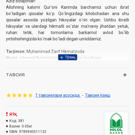
Aziz bolajonlar!
Allohning kalomi Qur'oni Karimda barchamiz uchun ibrat
bo`ladigan qissalar ko`p. Qo`lingizdagi kitobchadan ana shu
qissalar asosida yozilgan hikoyalar o`rin olgan. Ushbu ibratli
hikoyalar va ulardagi hikmatli so`zlar ma'naviy jihatdan yetuk,
ruhan tetik, har tomonlama barkamol avlod bo`lib
yetishishingizda ko`mak bo`ladi degan umiddamiz.
Tarjimon:
Muhammad Zarif Hikmatzoda
Nomi:
«Hazrati Nuhning kemasi va to‘fon hodisasi»
Nashriyot:
«Hilol-nashr» nashriyot-matbaasi
Sana:
2018-yil
ТАВСИЯ
Hajmi:
32-bet
O‘lchami:
84x108 1/32
ISBN:
978-9943-5111-3-2
1 тавсиялари асосида.
-
Тавсия ёзиш
Muqovasi:
yumshoq
ЙЎҚ
Код:
381
Вазни:
0.05кг
ISBN:
9789943511132