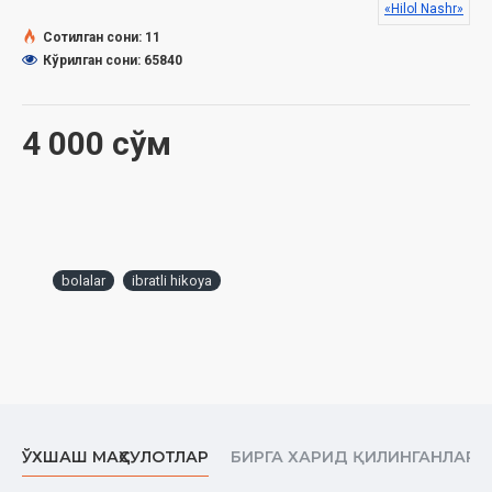
«Hilol Nashr»
Сотилган сони: 11
Кўрилган сони: 65840
4 000 сўм
bolalar
ibratli hikoya
ЎХШАШ МАҲСУЛОТЛАР
БИРГА ХАРИД ҚИЛИНГАНЛАР