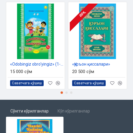
ЙЎҚ
«Odobingiz obro‘yingiz» (1-kitob)
«Қуръон қиссалари»
15 000 сўм
20 500 сўм
Саватчага қўшиш
Саватчага қўшиш
Сўнгги кўрилганлар
Кўп кўрилганлар