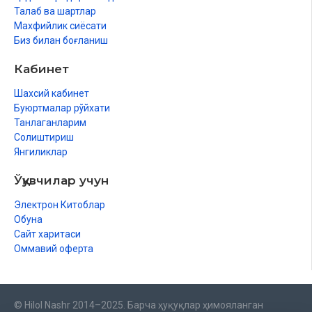
Талаб ва шартлар
Махфийлик сиёсати
Биз билан боғланиш
Кабинет
Шахсий кабинет
Буюртмалар рўйхати
Танлаганларим
Солиштириш
Янгиликлар
Ўқувчилар учун
Электрон Китоблар
Обуна
Сайт харитаси
Оммавий оферта
© Hilol Nashr 2014–2025. Барча ҳуқуқлар ҳимояланган