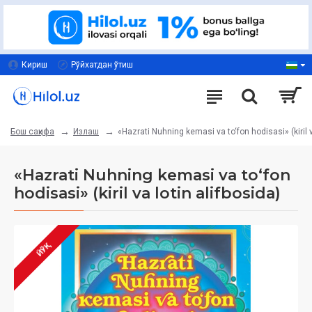
Кириш
Рўйхатдан ўтиш
Излаш
«Hazrati Nuhning kemasi va to‘fon hodisasi» (kiril v
Бош саҳифа
«Hazrati Nuhning kemasi va to‘fon
hodisasi» (kiril va lotin alifbosida)
ЙЎҚ