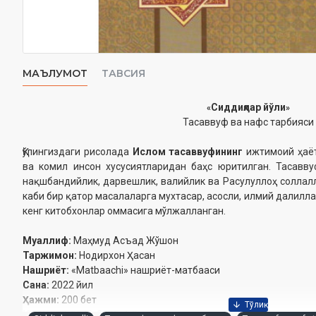
МАЪЛУМОТ
ТАВСИЯ
Сиддиқлар йўли
«
»
Тасаввуф ва нафс тарбияси
Қўлингиздаги рисолада
Ислом тасаввуфининг
ижтимоий ҳаёт
ва комил инсон хусусиятларидан баҳс юритилган. Тасавву
нақшбандийлик, дарвешлик, валийлик ва Расулуллоҳ соллал
каби бир қатор масалаларга мухтасар, асосли, илмий далилл
кенг китобхонлар оммасига мўлжалланган.
Муаллиф:
Маҳмуд Асъад Жўшон
Таржимон:
Нодирхон Ҳасан
Нашриёт:
«Matbaachi» нашриёт-матбааси
Сана:
2022 йил
Ҳажми:
200 бет
ISBN:
978-9943-8225-4-2