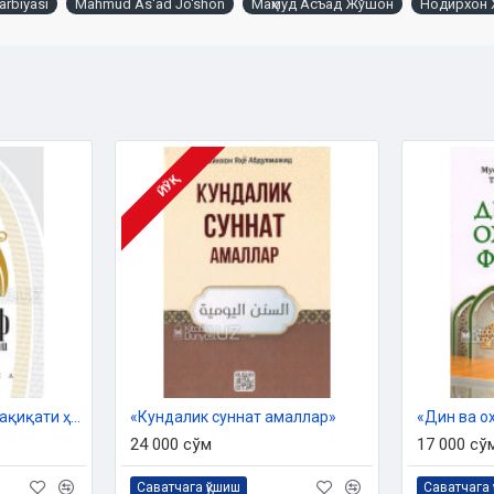
arbiyasi
Mahmud As'ad Jo'shon
Маҳмуд Асъад Жўшон
Нодирхон 
 Дин ишлари бўйича қўмитанинг
асосида нашрга тайёрланди.
ЙЎҚ
«Тасаввуф ва унинг ҳақиқати ҳақида муқаддима»
«Кундалик суннат амаллар»
«Дин ва о
24 000 сўм
17 000 сў
Саватчага қўшиш
Саватчага 