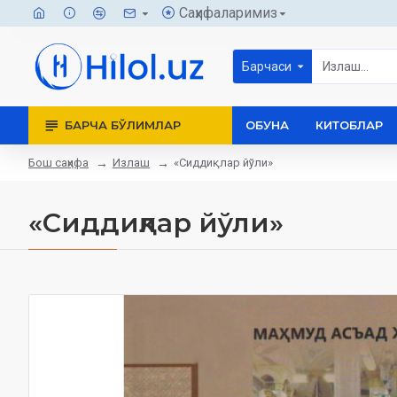
Саҳифаларимиз
Барчаси
БАРЧА БЎЛИМЛАР
ОБУНА
КИТОБЛАР
Бош саҳифа
Излаш
«Сиддиқлар йўли»
«Сиддиқлар йўли»