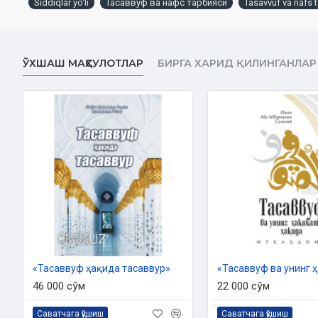
Siddiqlar yo'li
Тасаввуф ва нафс тарбияси
Tasavvuf va nafs t
Ўлчами:
84x108 1/32
Муқоваси:
қаттиқ
ЎХШАШ МАҲСУЛОТЛАР
БИРГА ХАРИД ҚИЛИНГАНЛАР
Ўзбекистон Республикаси Вазирлар Маҳкамаси ҳузуридаги
2021 йил 29 октябрдаги 03-07/6663- сонли хулосаси 
Мундарижа
Исломнинг мақсади
Ёмонлик манбалари
Илм нуқсонлиги
Танбеҳга муҳтож бўлганлар
Нафс
Нафс ва фаҳш
Нафс, ақл ва иймон
Нафс тарбиясининг аҳамияти
Исломда нафс тарбияси
«Тасаввуф ҳақида тасаввур»
Нафснинг табиий ва табиий бўлмаган (нохуш) хоҳишлари
46 000 сўм
22 000 сўм
Нафсни ислоҳ этиш йўллари
Аллоҳ севган бандалар
Саватчага қўшиш
Саватчага қўшиш