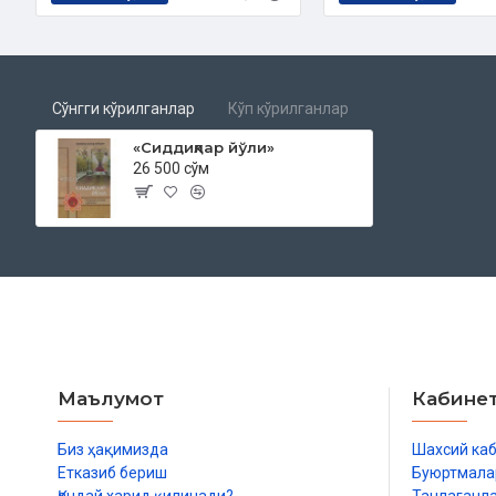
Аллоҳ севмаган бандалар
Тасаввуф нима?
Тасаввуфнинг мавзуси ва аҳамияти
Тасаввуфнинг асли
Тасаввуфдаги муҳим ва ҳассос баъзи нуқталар
Сўнгги кўрилганлар
Кўп кўрилганлар
Тасаввуф ва Рамазон
Тасаввуф ва фиқҳ
«Сиддиқлар йўли»
26 500 сўм
Шариат ва тариқат
Тариқатнинг икки усули
Нақишбандийлик ҳақида
Авлиёнинг сифатлари
Расулуллоҳ соллаллоҳу алайҳи васалламга тобе бўлиш
Авлиёуллоҳ ўлгандан кейин ҳам инсонларга фойдаси тегадиг
Устознинг вазифаси
Устознинг методи
Соликлик ҳақида
Соликнинг ҳаёти Расулуллоҳнинг ҳаётидир
Маълумот
Кабине
Солик ким ўзи?
Биз ҳақимизда
Шахсий ка
Етказиб бериш
Буюртмала