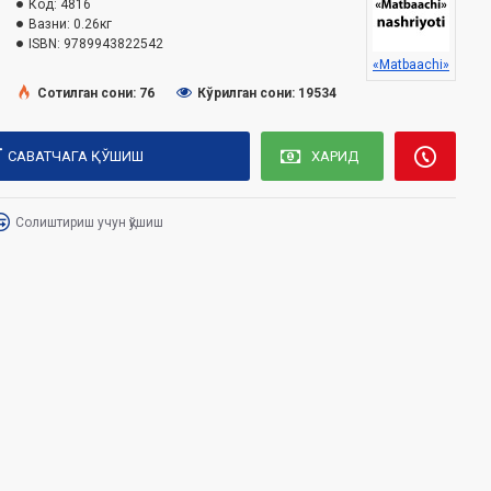
Код:
4816
Вазни:
0.26кг
ISBN:
9789943822542
«Matbaachi»
Сотилган сони: 76
Кўрилган сони: 19534
САВАТЧАГА ҚЎШИШ
ХАРИД
Солиштириш учун қўшиш