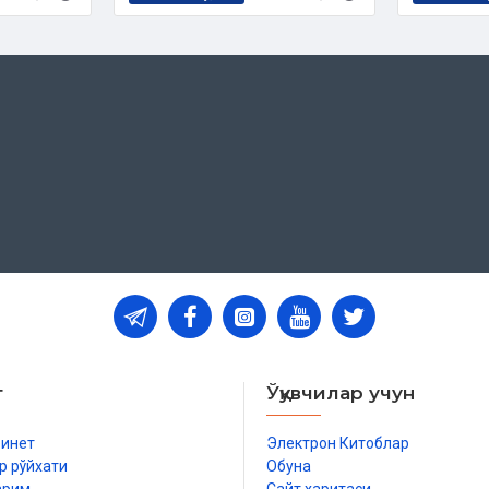
ан зотлардир
т
Ўқувчилар учун
бинет
Электрон Китоблар
р рўйхати
Обуна