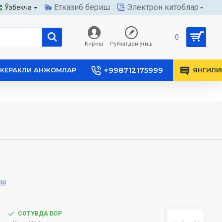
Етказиб бериш
Электрон китоблар
Ўзбекча
0
Кириш
Рўйхатдан ўтиш
+998712175999
КЕРАКЛИ АНЖОМЛАР
ЯНГИЛИ
иш
СОТУВДА БОР