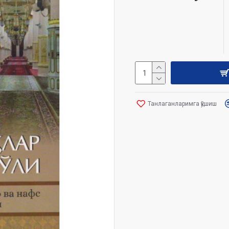
Танлаганларимга қўшиш