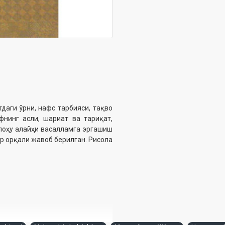
даги ўрни, нафс тарбияси, тақво
фнинг асли, шариат ва тариқат,
лоҳу алайҳи васалламга эргашиш
ар орқали жавоб берилган. Рисола