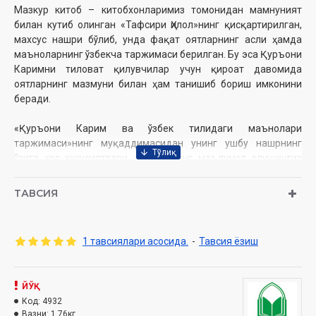
Мазкур китоб – китобхонларимиз томонидан мамнуният
билан кутиб олинган «Тафсири Ҳилол»нинг қисқартирилган,
махсус нашри бўлиб, унда фақат оятларнинг асли ҳамда
маъноларнинг ўзбекча таржимаси берилган. Бу эса Қуръони
Каримни тиловат қилувчилар учун қироат давомида
оятларнинг мазмуни билан ҳам танишиб бориш имконини
беради.
«Қуръони Карим ва ўзбек тилидаги маънолари
таржимаси»нинг муқаддимасидан унинг ушбу нашрнинг
ўзига хос хусусиятлари ҳақида кенг маълумот олишингиз
мумкин.
ТАВСИЯ
Муаллиф:
Шайх Муҳаммад Содиқ Муҳаммад Юсуф
Нашриёт:
«Hilol-Nashr» нашриёт-матбааси
1 тавсиялари асосида.
-
Тавсия ёзиш
Сана:
2022 йил
Ҳажми:
632
бет
ISBN:
978-9943-7795-9-4
Ўлчами
ЙЎҚ
: 60×90 1/8
Муқоваси:
Код:
4932
қаттиқ, чарм
Вазни:
1.76кг