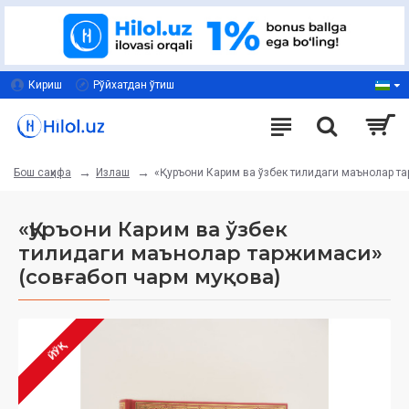
Кириш
Рўйхатдан ўтиш
Излаш
«Қуръони Карим ва ўзбек тилидаги маънолар т
Бош саҳифа
«Қуръони Карим ва ўзбек
тилидаги маънолар таржимаси»
(совғабоп чарм муқова)
ЙЎҚ