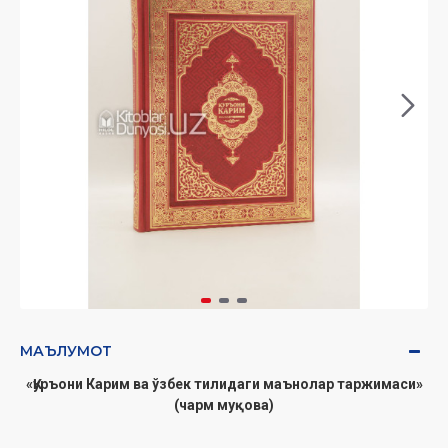
МАЪЛУМОТ
«Қуръони Карим ва ўзбек тилидаги маънолар таржимаси»
(чарм муқова)