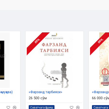
ЙЎҚ
ЙЎҚ
 Дин ишлари бўйича қўмитанинг
си ила чоп этилган.
 муқова)
«Фарзанд тарбияси»
«Фарзанд
26 500 сўм
66 000 сў
Саватчага қўшиш
Саватчага 