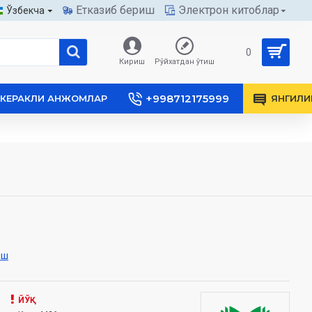
Етказиб бериш
Электрон китоблар
Ўзбекча
0
Кириш
Рўйхатдан ўтиш
+998712175999
КЕРАКЛИ АНЖОМЛАР
ЯНГИЛИ
иш
ЙЎҚ