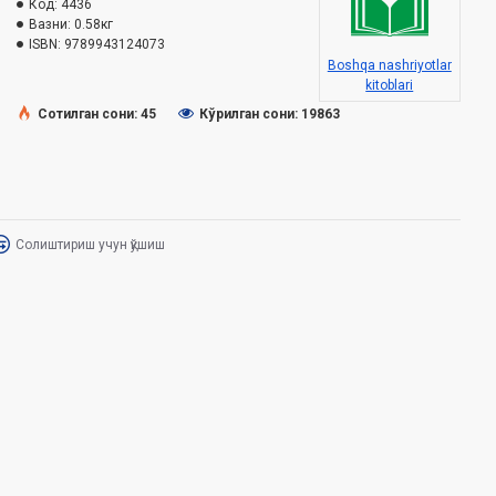
Код:
4436
Вазни:
0.58кг
ISBN:
9789943124073
Boshqa nashriyotlar
kitoblari
Сотилган сони: 45
Кўрилган сони: 19863
Солиштириш учун қўшиш