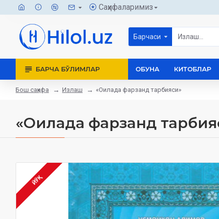
Саҳифаларимиз
Барчаси
БАРЧА БЎЛИМЛАР
ОБУНА
КИТОБЛАР
Бош саҳифа
Излаш
«Оилада фарзанд тарбияси»
«Оилада фарзанд тарбия
ЙЎҚ