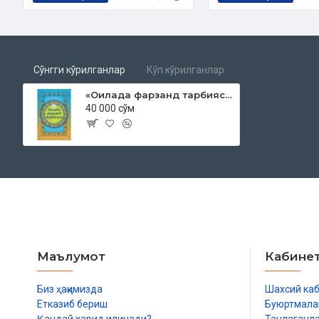
Сўнгги кўрилганлар
Кўп кўрилганлар
«Оилада фарзанд тарбияси»
40 000 сўм
Маълумот
Кабине
Биз ҳақимизда
Шахсий ка
Етказиб бериш
Буюртмала