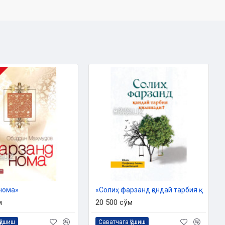
нома»
«Солиҳ фарзанд қандай тарбия қилинади?»
м
20 500 сўм
қўшиш
Саватчага қўшиш