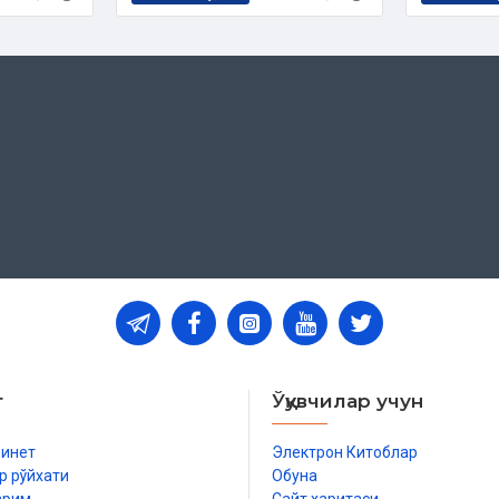
т
Ўқувчилар учун
бинет
Электрон Китоблар
р рўйхати
Обуна