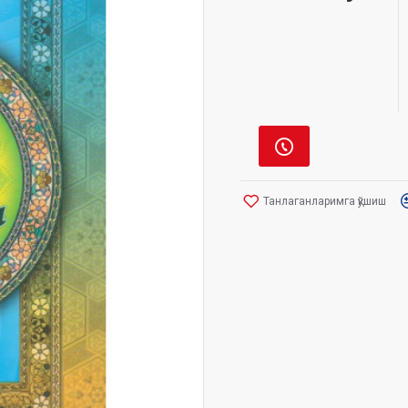
Танлаганларимга қўшиш