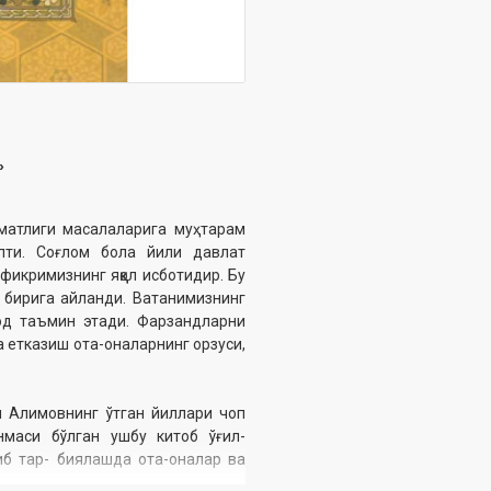
»
матлиги масалаларига муҳтарам
пти. Соғлом бола йили давлат
икримизнинг яққол исботидир. Бу
 бирига айланди. Ватанимизнинг
од таъмин этади. Фарзандларни
а етказиш ота-оналарнинг орзуси,
н Алимовнинг ўтган йиллари чоп
маси бўлган ушбу китоб ўғил-
либ тар- биялашда ота-оналар ва