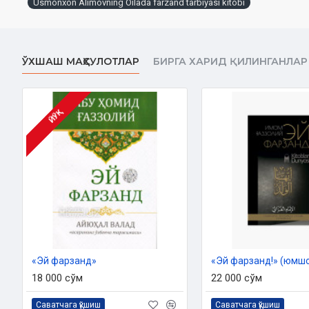
Usmonxon Alimovning Oilada farzand tarbiyasi kitobi
Муаллиф:
Усмонхон Алимов
Масъул муҳаррир:
Шайх Абдулазиз Мансур
ЎХШАШ МАҲСУЛОТЛАР
БИРГА ХАРИД ҚИЛИНГАНЛАР
Нашриёт:
«Movarounnahr»
Сана:
2019 йил
Ҳажми:
460 бет
ISBN:
978-9943-12-407-3
ЙЎҚ
Ўлчами:
84×108 1/32
Муқоваси:
қаттиқ
Ўзбекистон Республикаси Вазирлар Маҳкамаси ҳузуридаги
2018 йилнинг 11 апрелдаги 1932 - сонли тавсия
«Эй фарзанд»
«Эй фарзанд!» (юмшоқ
18 000 сўм
22 000 сўм
Саватчага қўшиш
Саватчага қўшиш