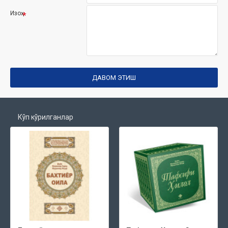
Изоҳ
ДАВОМ ЭТИШ
Кўп кўрилганлар