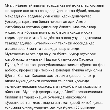
Муаллифнинг айтишича, асарда ҳаётий воқеалар, оилавий
шажараси акс этган лавҳалар ўрин олган бўлиб, аслида
мақсади уни эсдалик учун ёзиш, қариндош-уруғлар
ўртасида тарқатиш билан чекланган эди. Аммо
китобларни мутолаа қилганлар ёзилган маълумотлар
муҳимлиги, ибратли воқеалар бугунги кундаги соҳа
ходимлари ва етишиб чиқаётган авлод учун асқатишини
таъкидладилар. Кўпчиликнинг таклифи асосида ҳар
иккала асар 3 мингта тиражда нашр этилди.
Мутахассисни ота ёди ва унга бўлган чуқур эҳтироми
китоб ёзишга ундаган. Падари бузруквори Ҳасанов
Пўлат, Ўзбекистон республикасида хизмат кўрсатган фан
арбоби, профессор - техника фанлари бўйича етук олим
бўлган. Санъат Ҳасанов ҳам отасига ҳавасан электр
алоқа муҳандислиги соҳасини танлаган, ҳозирда
телекоммуникация соҳасидаги тажрибали мутахассисга
айланган. Муаллиф ҳозирги кунда "Ucell" компаниясининг
биллинг ва тарификация бўлимида мижозларга
кўрсатилаётган хизматларни автомат ҳисоб-китоб қилиш
тизимини эксплуатацияга маъсул бўлган 22 кишилик