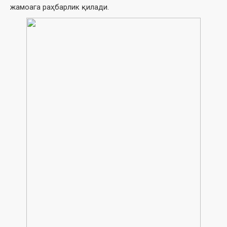
жамоага раҳбарлик қилади.