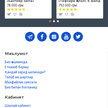
«Бахтиёр оила»
«Тафсири Ҳилол» 6 жилд
78 000 сўм
792 000 сўм
Маълумот
Биз ҳақимизда
Етказиб бериш
Қандай харид қилинади?
Талаб ва шартлар
Махфийлик сиёсати
Биз билан боғланиш
Кабинет
Шахсий кабинет