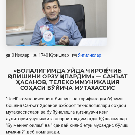
0 Изоҳлар
1740 Кўришлар
Янгиликлар
«БОЛАЛИГИМДА УЙДА ЧИРОҚ ЎЧИБ
ҚОЛИШИНИ ОРЗУ ҚИЛАРДИМ» — САНЪАТ
ҲАСАНОВ, ТЕЛЕКОММУНИКАЦИЯ
СОҲАСИ БЎЙИЧА МУТАХАССИС
"Ucell" компаниясининг биллинг ва тарификация бўлими
бошлиғи Санъат Ҳасанов ахборот технологиялари соҳаси
мутахассислари ва бу йўналишга қизиқувчи кенг
аудитория учун иккита асарни тақдим этди. Қўлланмалар
"Бу менинг оилам" ва "Қандай қилиб етук муҳандис бўлиш
мумкин?" деб номланади.