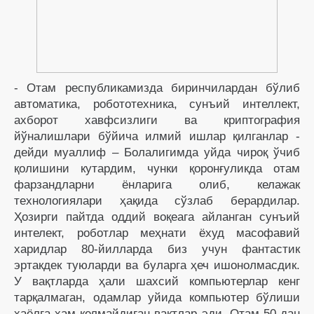
- Отам республикамизда биринчилардан бўлиб
автоматика, робототехника, сунъий интеллект,
ахборот хавфсизлиги ва криптография
йўналишлари бўйича илмий ишлар қилганлар -
дейди муаллиф – Болалигимда уйда чироқ ўчиб
қолишини кутардим, чунки қоронғуликда отам
фарзандларни ёнларига олиб, келажак
технологиялари ҳақида сўзлаб берардилар.
Ҳозирги пайтда оддий воқеага айланган сунъий
интелект, роботлар меҳнати ёхуд масофавий
харидлар 80-йилларда биз учун фантастик
эртакдек туюларди ва буларга ҳеч ишонолмасдик.
У вақтларда ҳали шахсий компьютерлар кенг
тарқалмаган, одамлар уйида компьютер бўлиши
хаёлга ҳам келмайдиган вақтлар эди. Отам 50 дан