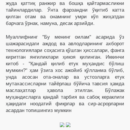
жуда қаттиқ ранжир ва бошқа қайтармасликни
тайинлардилар. Ўнта фарзандни ўқитиб катта
қилган отам ва онамнинг умри кўп жиҳатдан
барчага ўрнак, намуна, десак арзийди.
Муаллифнинг "Бу менинг оилам" асарида ўз
шажарасидаги аждод ва авлодларининг ахборот
технологиялари соҳасига қўшган ҳиссалари, фанга
киритган янгиликлари ҳикоя қилинган. Иккинчи
китоб - "Қандай қилиб етук муҳандис бўлиш
мумкин?" ҳам ўзига хос ажойиб қўлланма бўлиб,
унда асосан ота-оналар ва устозларга етук
мутахассисларни тайёрлаш бўйича тавсия ҳамда
маслаҳатлар ҳавола этилган. Бўлажак
муҳандисларга қандай тарбия ва сабоқ кераклиги
ҳақидаги ноодатий фикрлар ва сир-асрорларни
асардан топишингиз мумкин