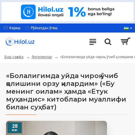
Кириш
Рўйхатдан ўтиш
Янгиликлар
«Болалигимда уйда чироқ ўчиб қолишини ор
Бош саҳифа
«Болалигимда уйда чироқ ўчиб
қолишини орзу қилардим» («Бу
менинг оилам» ҳамда «Етук
муҳандис» китоблари муаллифи
билан суҳбат)
28
mar