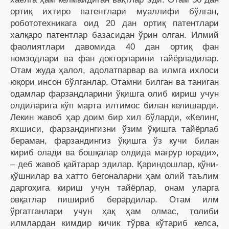
ортиқ ихтиро патентлари муаллифи бўлган,
робототехникага оид 20 дан ортиқ патентлари
халқаро патентлар базасидан ўрин олган. Илмий
фаолиятлари давомида 40 дан ортиқ фан
номзодлари ва фан докторларини тайёрладилар.
Отам жуда ҳалол, адолатпарвар ва илмга ихлоси
юқори инсон бўлганлар. Отамни билган ва таниган
одамлар фарзандларини ўқишга олиб кириш учун
олдиларига кўп марта илтимос билан келишарди.
Лекин жавоб ҳар доим бир хил бўлар­ди, «Келинг,
яхшиси, фарзандингизни ўзим ўқишга тайёрлаб
бераман, фарзандингиз ўқишга ўз кучи би­лан
кириб олади ва бошқалар олдида мағрур юра­ди»,
– деб жавоб қайтарар эдилар. Қариндошлар, қўни-
қўшнилар ва хатто бегоналарни ҳам олий таълим
даргоҳига кириш учун тайёрлар, онам уларга
овқатлар пишириб берардилар. Отам илм
ўргатганлари учун ҳақ ҳам олмас, толиби
илмлардан кимдир кичик тўрва кўтариб келса,