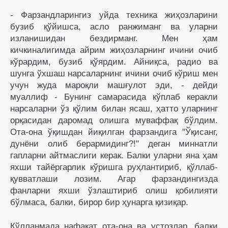
- Фарзандларингиз уйда техника жиҳозларини
бузиб қўйишса, асло ранжиманг ва уларни
изланишидан бездирманг. Мен ҳам
кичкиналигимда айрим жиҳозларнинг ичини очиб
кўрардим, бузиб қўярдим. Айниқса, радио ва
шунга ўхшаш нарсаларнинг ичини очиб кўриш мен
учун жуда мароқли машғулот эди, - дейди
муаллиф - Бунинг самарасида кўплаб керакли
нарсаларни ўз қўлим билан ясаш, ҳатто уларнинг
орқасидан даромад олишга муваффақ бўлдим.
Ота-она ўқишдан йиқилган фарзандига "Ўқисанг,
дунёни олиб берармидинг?!" деган миннатли
гапларни айтмаслиги керак. Балки уларни яна ҳам
яхши тайёргарлик кўришга руҳлантириб, қўллаб-
қувватлаши лозим. Агар фарзандингизда
фанларни яхши ўзлаштириб олиш қобилияти
бўлмаса, балки, бирор бир ҳунарга қизиқар.
Қўлланмада нафақат ота-она ва устозлар, балки