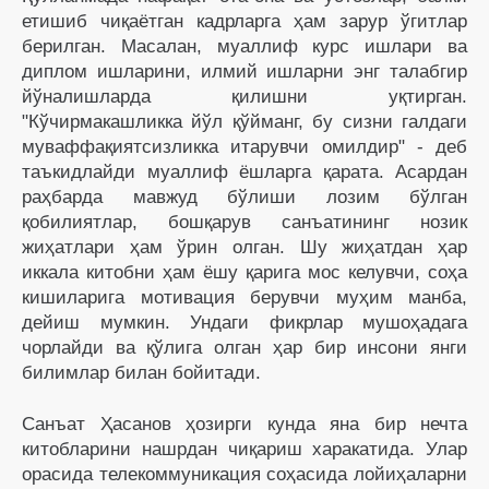
етишиб чиқаётган кадрларга ҳам зарур ўгитлар
берилган. Масалан, муаллиф курс ишлари ва
диплом ишларини, илмий ишларни энг талабгир
йўналишларда қилишни уқтирган.
"Кўчирмакашликка йўл қўйманг, бу сизни галдаги
муваффақиятсизликка итарувчи омилдир" - деб
таъкидлайди муаллиф ёшларга қарата. Асардан
раҳбарда мавжуд бўлиши лозим бўлган
қобилиятлар, бошқарув санъатининг нозик
жиҳатлари ҳам ўрин олган. Шу жиҳатдан ҳар
иккала китобни ҳам ёшу қарига мос келувчи, соҳа
кишиларига мотивация берувчи муҳим манба,
дейиш мумкин. Ундаги фикрлар мушоҳадага
чорлайди ва қўлига олган ҳар бир инсони янги
билимлар билан бойитади.
Санъат Ҳасанов ҳозирги кунда яна бир нечта
китобларини нашрдан чиқариш харакатида. Улар
орасида телекоммуникация соҳасида лойиҳаларни