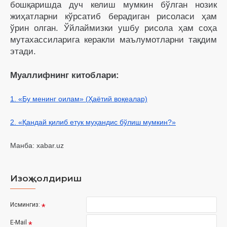
бошқаришда дуч келиш мумкин бўлган нозик
жиҳатларни кўрсатиб берадиган рисоласи ҳам
ўрин олган. Ўйлаймизки ушбу рисола ҳам соҳа
мутахассиларига керакли маълумотларни тақдим
этади.
Муаллифнинг китоблари:
1. «Бу менинг оилам» (Ҳаётий воқеалар)
2. «Қандай қилиб етук муҳандис бўлиш мумкин?»
Манба: xabar.uz
Изоҳ қолдириш
Исмингиз:
E-Mail