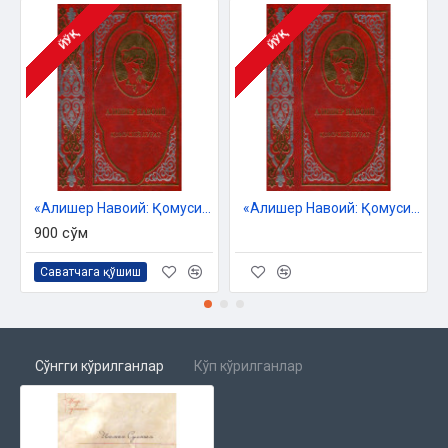
ЙЎҚ
ЙЎҚ
«Алишер Навоий: Қомусий луғат» 1-жуз
«Алишер Навоий: Қомусий луғат» 2-жуз
900 сўм
Саватчага қўшиш
Сўнгги кўрилганлар
Кўп кўрилганлар