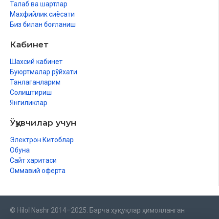
Талаб ва шартлар
Махфийлик сиёсати
Биз билан боғланиш
Кабинет
Шахсий кабинет
Буюртмалар рўйхати
Танлаганларим
Солиштириш
Янгиликлар
Ўқувчилар учун
Электрон Китоблар
Обуна
Сайт харитаси
Оммавий оферта
© Hilol Nashr 2014–2025. Барча ҳуқуқлар ҳимояланган