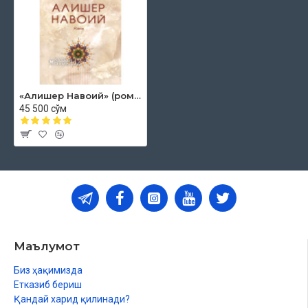
«Алишер Навоий» (роман)
45 500 сўм
Маълумот
Биз ҳақимизда
Етказиб бериш
Қандай харид қилинади?