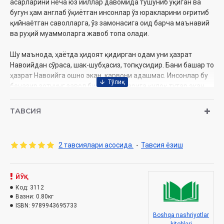
асарларини неча юз йиллар давомида тушуниб ўқиган ва
бугун ҳам англаб ўқиётган инсонлар ўз юракларини оғритиб
қийнаётган саволларга, ўз замонасига оид барча маънавий
ва руҳий муаммоларга жавоб топа олади.
Шу маънода, ҳаётда ҳидоят қидирган одам уни ҳазрат
Навоийдан сўраса, шак-шубҳасиз, топқусидир. Бани башар то
ҳазрат Навоийга ошно экан, карвони адашмас. Инсонлар бу
беназир зотнинг завол билмас сўзларига қулоқ тутар экан,
бу карвон хавфу хатардан холидир.
ТАВСИЯ
«Алишер Навоий» - аввало, Яратган Парвардигор ва унинг
ижоди бўлмиш инсон зотига, инсон даҳосига улкан муҳаббат,
чексиз ихлос, завқу шавқ билан дунёга келган асар, десак
2 тавсиялари асосида.
-
Тавсия ёзиш
янглишмаган бўламиз».
Муаллиф: Исажон Султон
ЙЎҚ
Нашриёт:
Код:
3112
«Адабиёт»
Вазни:
0.80кг
Сана:
2021 йил
ISBN:
9789943695733
Ҳажми:
512 бет
Boshqa nashriyotlar
ISBN:
978-9943-6957-3-3