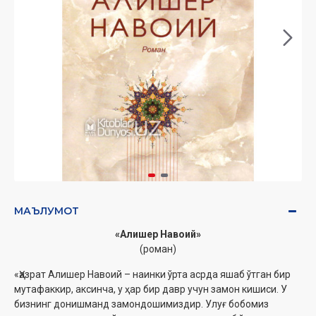
МАЪЛУМОТ
«Алишер Навоий»
(роман)
«Ҳазрат Алишер Навоий – наинки ўрта асрда яшаб ўтган бир
мутафаккир, аксинча, у ҳар бир давр учун замон кишиси. У
бизнинг донишманд замондошимиздир. Улуғ бобомиз