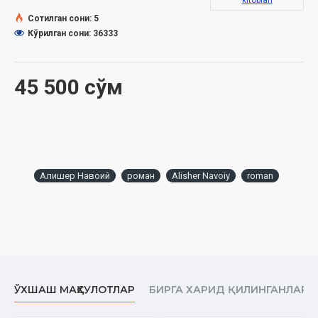
kitoblari
Бичими:
84×108 1/32
Сотилган сони: 5
Муқоваси:
қаттиқ
Кўрилган сони: 36333
45 500 сўм
Алишер Навоий
роман
Alisher Navoiy
roman
ЎХШАШ МАҲСУЛОТЛАР
БИРГА ХАРИД ҚИЛИНГАНЛАР