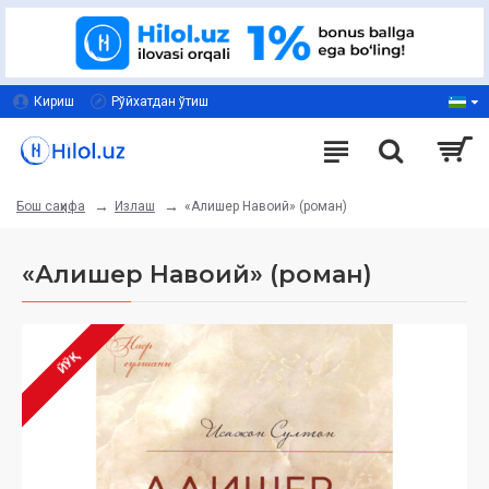
Кириш
Рўйхатдан ўтиш
Излаш
«Алишер Навоий» (роман)
Бош саҳифа
«Алишер Навоий» (роман)
ЙЎҚ