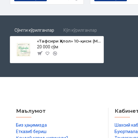
Сўнгги кўрилганлар
Кўп кўрилганлар
«Тафсири Ҳилол» 10-қисм (MP3)
20 000 сўм
Маълумот
Кабине
Биз ҳақимизда
Шахсий ка
Етказиб бериш
Буюртмала