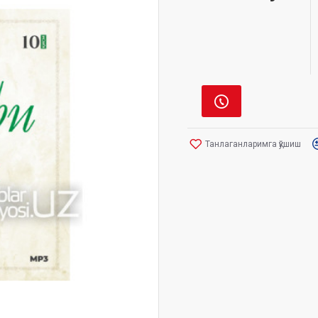
Танлаганларимга қўшиш