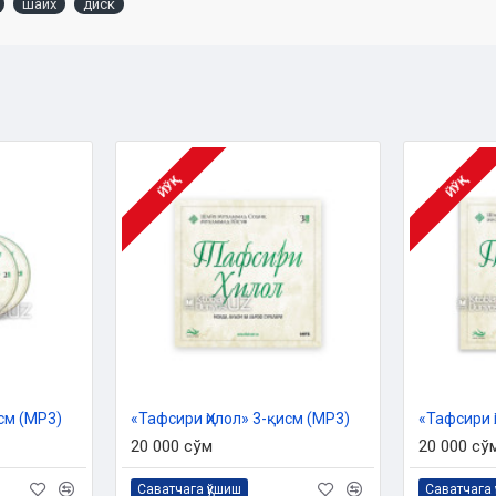
шайх
диск
ЙЎҚ
ЙЎҚ
см (MP3)
«Тафсири Ҳилол» 3-қисм (MP3)
«Тафсири 
20 000 сўм
20 000 сў
Саватчага қўшиш
Саватчага 