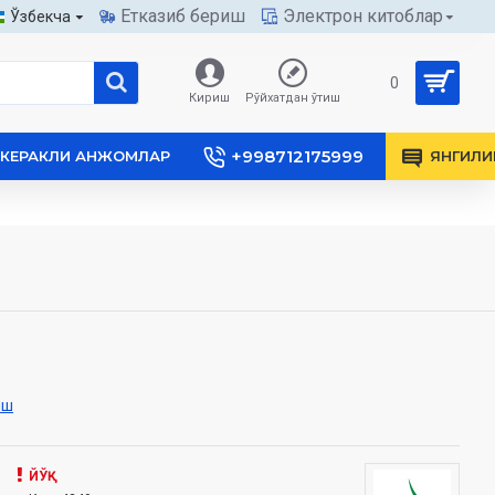
Етказиб бериш
Электрон китоблар
Ўзбекча
0
Кириш
Рўйхатдан ўтиш
+998712175999
КЕРАКЛИ АНЖОМЛАР
ЯНГИЛИ
иш
ЙЎҚ