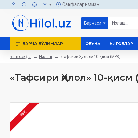
Саҳифаларимиз
Барчаси
БАРЧА БЎЛИМЛАР
ОБУНА
КИТОБЛАР
Бош саҳифа
Излаш
«Тафсири Ҳилол» 10-қисм (MP3)
«Тафсири Ҳилол» 10-қисм 
ЙЎҚ