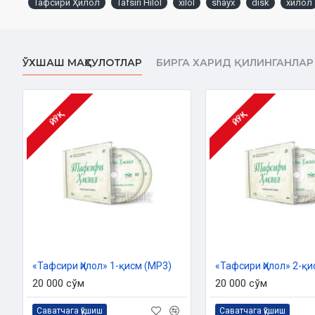
Тафсири Ҳилол
Tafsiri Hilol
xilol
shayx
disk
хилол
ЎХШАШ МАҲСУЛОТЛАР
БИРГА ХАРИД ҚИЛИНГАНЛАР
ЙЎҚ
ЙЎҚ
«Тафсири Ҳилол» 1-қисм (MP3)
«Тафсири Ҳилол» 2-қи
20 000 сўм
20 000 сўм
Саватчага қўшиш
Саватчага қўшиш