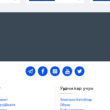
т
Ўқувчилар учун
бинет
Электрон Китоблар
р рўйхати
Обуна