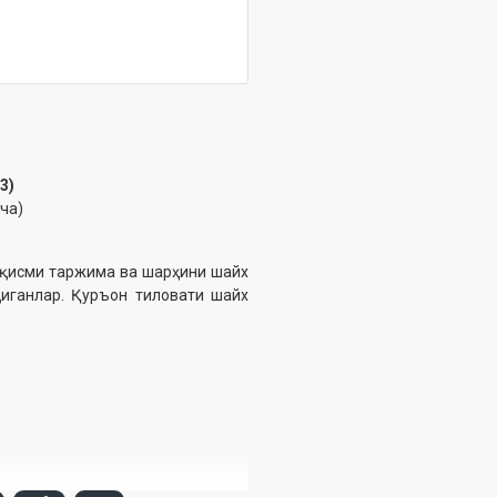
3)
ча)
 қисми таржима ва шарҳини шайх
иганлар. Қуръон тиловати шайх