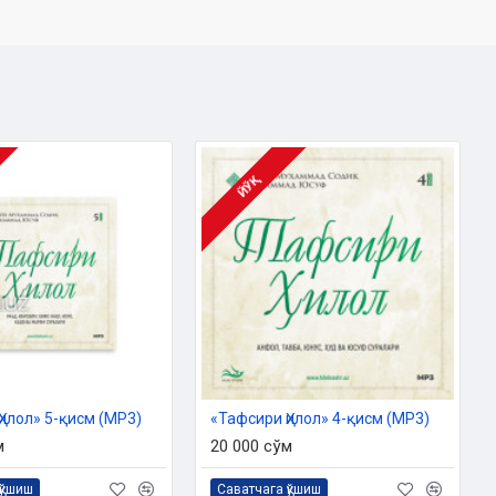
ЙЎҚ
Ҳилол» 5-қисм (MP3)
«Тафсири Ҳилол» 4-қисм (MP3)
м
20 000 сўм
қўшиш
Саватчага қўшиш