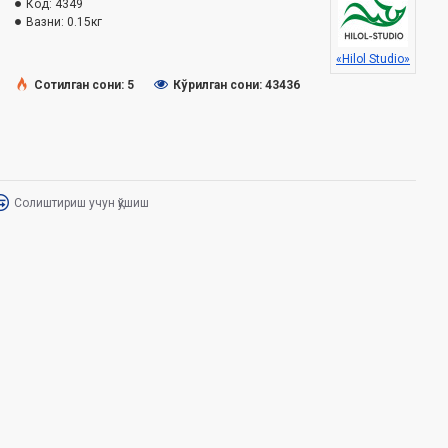
Код:
4349
Вазни:
0.15кг
«Hilol Studio»
Сотилган сони: 5
Кўрилган сони: 43436
Солиштириш учун қўшиш