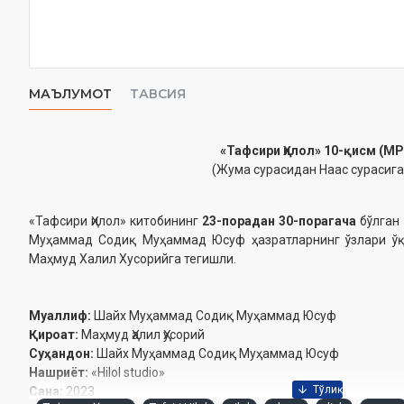
МАЪЛУМОТ
ТАВСИЯ
«Тафсири Ҳилол» 10-қисм (MP
(Жума сурасидан Наас сурасига
«Тафсири Ҳилол» китобининг
23-порадан 30-порагача
бўлган
Муҳаммад Содиқ Муҳаммад Юсуф ҳазратларнинг ўзлари ўқ
Маҳмуд Халил Хусорийга тегишли.
Муаллиф:
Шайх Муҳаммад Содиқ Муҳаммад Юсуф
Қироат:
Маҳмуд Ҳалил Ҳусорий
Суҳандон:
Шайх Муҳаммад Содиқ Муҳаммад Юсуф
Нашриёт:
«Hilol studio»
Сана:
2023