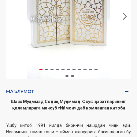
МАЪЛУМОТ
Шайх Муҳаммад Содиқ Муҳаммад Юсуф ҳазратларининг
қаламларига мансуб «Иймон» деб номланган китоби
Ушбу китоб 1991 йилда биринчи нашрдан чиққан эди.
Исломнинг тамал тоши – иймон жавҳарига бағишланган бу