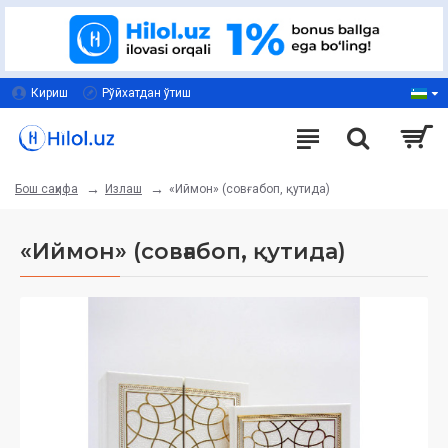
Кириш
Рўйхатдан ўтиш
Излаш
«Иймон» (совғабоп, қутида)
Бош саҳифа
«Иймон» (совғабоп, қутида)