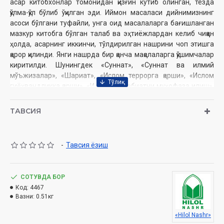
асар китобхонлар томонидан қизғин кутиб олинган, тезда
қўлма-қўл бўлиб ўқилган эди. Иймон масаласи дийнимизнинг
асоси бўлгани туфайли, унга оид масалаларга бағишланган
мазкур китобга бўлган талаб ва эҳтиёжлардан келиб чиққан
ҳолда, асарнинг иккинчи, тўлдирилган нашрини чоп этишга
қарор қилинди. Янги нашрда бир қанча мақолаларга қўшимчалар
киритилди. Шунингдек «Суннат», «Суннат ва илмий
мўъжизалар», «Шариат», «Ислом террорга қарши», «Ислом
гиёҳвандликка қарши», «Ислом ва табиатни муҳофаза қилиш»,
«Ислом мўътадиллик дини», «Исломда инсон ҳуқуқлари»,
«Ислом ва бошқа дин вакиллари», «Исломда аёллар ҳуқуқлари»,
ТАВСИЯ
«Аёллар ва тенгҳуқуқлилик» каби бир неча янги мақолалар
қўшилди.
-
Тавсия ёзиш
Муаллиф
:
Шайх Муҳаммад Содиқ Муҳаммад Юсуф
Нашриёт
СОТУВДА БОР
: «Hilol-Nashr» нашриёт-матбааси
Сана
Код:
: 2023
4467
Вазни:
0.51кг
Ҳажми
: 368 бет
ISBN
: 978-9943-9130-1-1
«Hilol Nashr»
Ўлчами
: 84×108 1/32