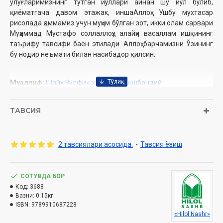
улуғларимизнинг тутган йўллари айнан шу йўл бўлиб,
қиёматгача давом этажак, иншаАллоҳ. Ушбу мухтасар
рисолада ҳаммамиз учун муҳим бўлган зот, икки олам сарвари
Муҳаммад Мустафо соллаллоҳу алайҳи васаллам ишқининг
таърифу тавсифи баён этилади. Аллоҳ барчамизни Ўзининг
бу нодир неъмати билан насибадор қилсин.
Муаллиф:
Шайх Зулфиқор Аҳмад Нақшбандий
Таржимон:
Нодиржон Одинаев Муҳаммад Юсуф ўғли
Нашриёт:
«Hilol Nashr»
ТАВСИЯ
Ҳажми:
104 бет
Сана:
2026 йил (2025)
ISBN:
978-9910-687-22-8
2 тавсиялари асосида.
-
Тавсия ёзиш
Ўлчами:
84×108 1/32
Муқоваси:
юмшоқ
Ўзбекистон Республикаси Дин ишлари бўйича
СОТУВДА БОР
қўмитасининг 2024 йил 26 декабрдаги 03-07/7534-
Код:
3688
рақамли хулосаси асосида тайёрланди.
Вазни:
0.15кг
ISBN:
9789910687228
МУНДАРИЖА
«Hilol Nashr»