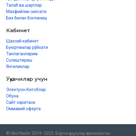
Талаб ва шартлар
Махфийлик сиёсати
Биз билан боғланиш
Кабинет
Шахсий кабинет
Буюртмалар рўйхати
Танлаганларим
Солиштириш
Янгиликлар
Ўқувчилар учун
Электрон Китоблар
Обуна
Сайт харитаси
Оммавий оферта
© Hilol Nashr 2014–2025. Барча ҳуқуқлар ҳимояланган