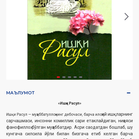
МАЪЛУМОТ
«Ишқи Расул»
ҳий ишқларнинг
Ишқи Расул — муҳаббатуллоҳнинг дебочаси, барча ило
сарчашмаси, инсонни комиллик сари етаклайдиган, ниҳояси
фанофиллоҳ бўлган муҳаббатдир. Асри саодатдан бошлаб, шу
кунгача силсила йўли билан бизгача етиб келган барча