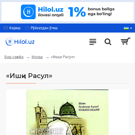
Кириш
Рўйхатдан ўтиш
Излаш
«Ишқи Расул»
Бош саҳифа
«Ишқи Расул»