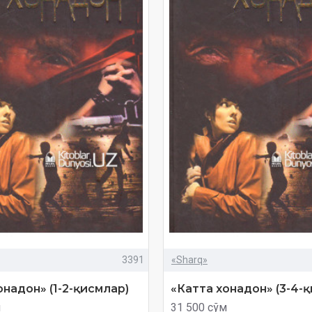
3391
«Sharq»
онадон» (1-2-қисмлар)
«Катта хонадон» (3-4-
м
31 500 сўм