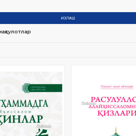
ИЗЛАШ
аҳсулотлар