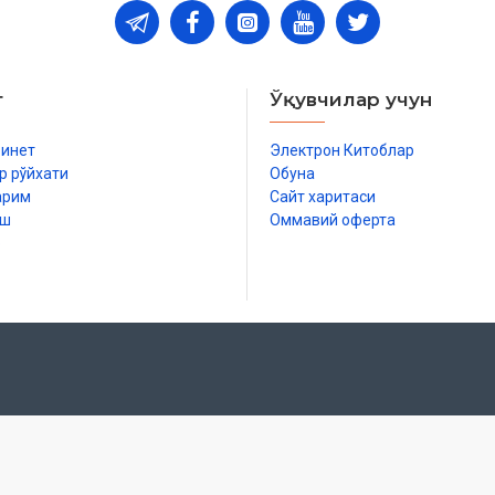
т
Ўқувчилар учун
бинет
Электрон Китоблар
р рўйхати
Обуна
арим
Сайт харитаси
иш
Оммавий оферта
р