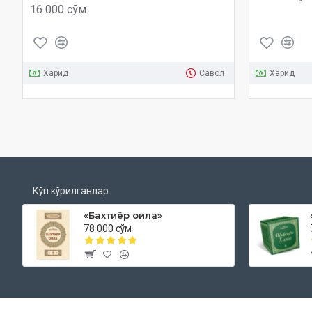
16 000 сўм
Харид
Савол
Харид
Кўп кўрилганлар
«Бахтиёр оила»
78 000 сўм