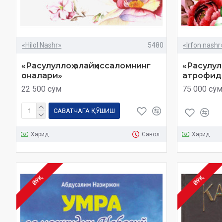
«Hilol Nashr»
5480
«Irfon nashr
«Расулуллоҳ алайҳиссаломнинг
«Расулул
оналари»
атрофида
22 500 сўм
75 000 сў
САВАТЧАГА ҚЎШИШ
Харид
Савол
Харид
ЙЎҚ
ЙЎҚ