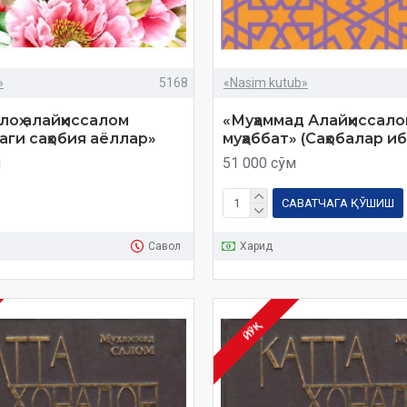
»
5168
«Nasim kutub»
лоҳ алайҳиссалом
«Муҳаммад Алайҳиссало
ги саҳобия аёллар»
муҳаббат» (Саҳобалар и
м
51 000 сўм
САВАТЧАГА ҚЎШИШ
Савол
Харид
ЙЎҚ