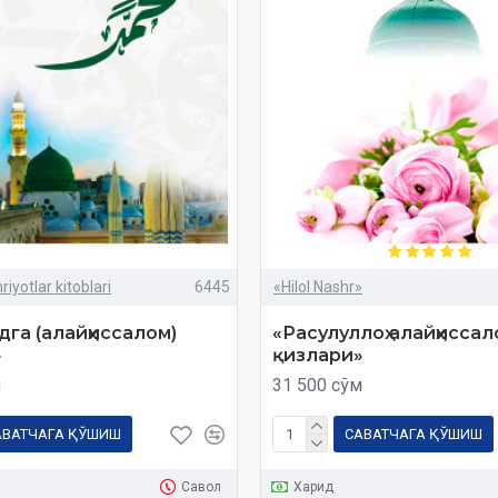
iyotlar kitoblari
6445
«Hilol Nashr»
дга (алайҳиссалом)
«Расулуллоҳ алайҳисса
»
қизлари»
м
31 500 сўм
АВАТЧАГА ҚЎШИШ
САВАТЧАГА ҚЎШИШ
Савол
Харид