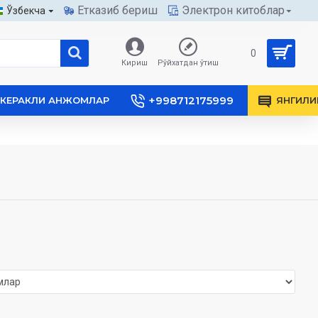
Етказиб бериш
Электрон китоблар
Ўзбекча
0
Кириш
Рўйхатдан ўтиш
+998712175999
КЕРАКЛИ АНЖОМЛАР
ЯНГИЛИ