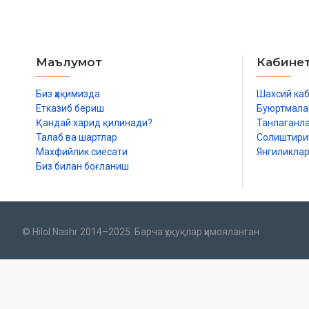
Маълумот
Кабине
Биз ҳақимизда
Шахсий ка
Етказиб бериш
Буюртмала
Қандай харид қилинади?
Танлаганл
Талаб ва шартлар
Солиштир
Махфийлик сиёсати
Янгиликла
Биз билан боғланиш
© Hilol Nashr 2014–2025. Барча ҳуқуқлар ҳимояланган