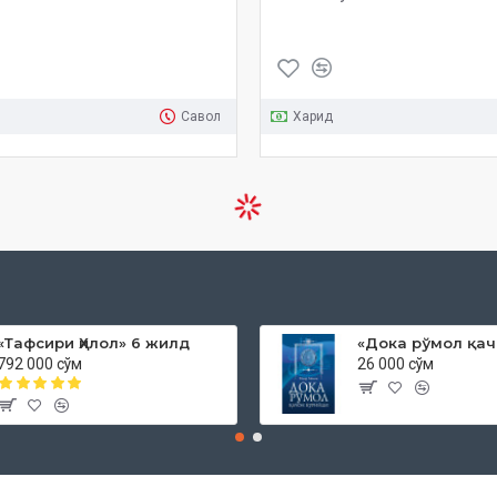
Савол
Харид
«Тафсири Ҳилол» 6 жилд
792 000 сўм
26 000 сўм