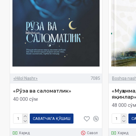
«Hilol Nashr»
7085
Boshqa nashr
«Рўза ва саломатлик»
«Муҳамма
яқинлар
40 000 сўм
48 000 сў
САВАТЧАГА ҚЎШИШ
С
Харид
Савол
Харид