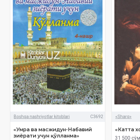
Boshqa nashriyotlar kitoblari
C3692
«Sharq»
«Умра ва масжидун-Набавий
«Катта х
зиёрати учун қўлланма»
31 500 сў