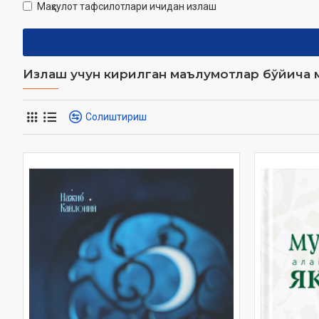
Маҳсулот тафсилотлари ичидан излаш
Излаш учун кирилган маълумотлар бўйича м
Солиштириш