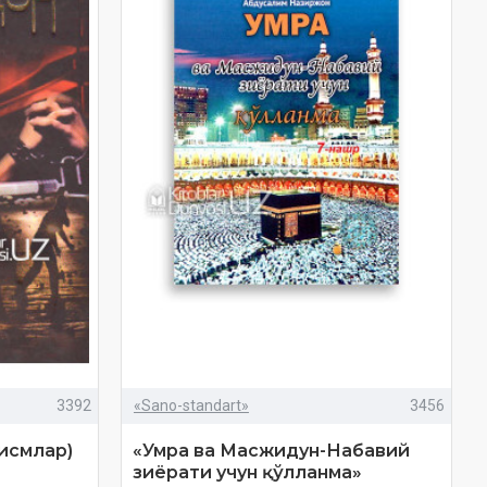
3392
«Sano-standart»
3456
қисмлар)
«Умра ва Масжидун-Набавий
зиёрати учун қўлланма»