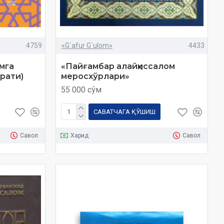
4759
«G`afur G`ulom»
4433
мга
«Пайғамбар алайҳиссалом
брати)
меросхўрлари»
55 000 сўм
САВАТЧАГА ҚЎШИШ
Савол
Харид
Савол