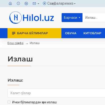
Саҳифаларимиз
Барчаси
БАРЧА БЎЛИМЛАР
ОБУНА
КИТОБЛАР
Бош саҳифа
Излаш
Излаш
Излаш:
Ички бўлимлардан ҳам излаш