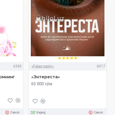
6345
«Falaq nashr»
6017
ломнинг
«Энтереста»‎
63 000 сўм
Савол
Харид
Савол