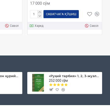
17 000 сўм
САВАТЧАГА ҚЎШИШ
Савол
Харид
Савол
«Дока рўмол қачон қурийди»
«Руҳий тарбия» 1, 2, 3-жузлар
252 000 сўм