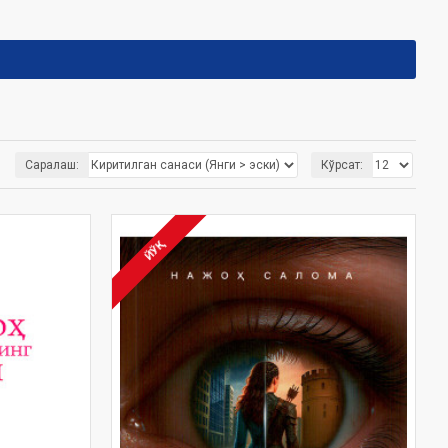
Саралаш:
Кўрсат:
ЙЎҚ