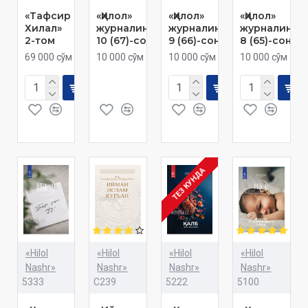
«Тафсир
«Ҳилол»
«Ҳилол»
«Ҳилол»
Хилал»
журналининг
журналининг
журналинин
2-том
10 (67)-сони
9 (66)-сони
8 (65)-сони
69 000 сўм
10 000 сўм
10 000 сўм
10 000 сўм
ТЕЗ КУНДА
«Hilol
«Hilol
«Hilol
«Hilol
Nashr»
Nashr»
Nashr»
Nashr»
5333
C239
5222
5100