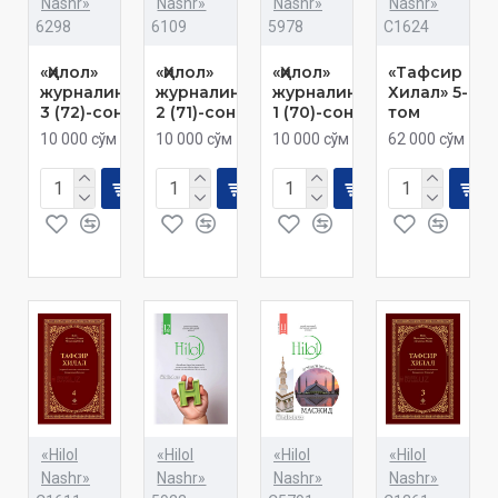
Nashr»
Nashr»
Nashr»
Nashr»
6298
6109
5978
C1624
«Ҳилол»
«Ҳилол»
«Ҳилол»
«Тафсир
журналининг
журналининг
журналининг
Хилал» 5-
3 (72)-сони
2 (71)-сони
1 (70)-сони
том
10 000 сўм
10 000 сўм
10 000 сўм
62 000 сўм
«Hilol
«Hilol
«Hilol
«Hilol
Nashr»
Nashr»
Nashr»
Nashr»