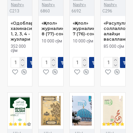
Nashr»
Nashr»
Nashr»
Nashr»
C213
6860
6692
C296
«Одоблар
«Ҳилол»
«Ҳилол»
«Расулуллоҳ
хазинаси»
журналининг
журналининг
соллаллоҳу
1, 2, 3, 4 -
8 (77)-сони
7 (76)-сони
алайҳи
жузлари
васаллам»
10 000 сўм
10 000 сўм
352 000
85 000 сўм
сўм