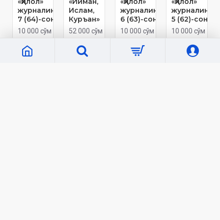
«Ҳилол»
«Ийман,
«Ҳилол»
«Ҳилол»
журналининг
Ислам,
журналининг
журналинин
7 (64)-сони
Куръан»
6 (63)-сони
5 (62)-сони
10 000 сўм
52 000 сўм
10 000 сўм
10 000 сўм
Кўп кўрилганлар