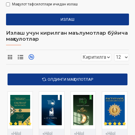
Маҳсулот тафсилотлари ичидан излаш
ИЗЛАШ
Излаш учун кирилган маълумотлар бўйича
маҳсулотлар
ОЛДИНГИ МАҲСУЛОТЛАР
«Hilol
«Hilol
«Hilol
«Hilol