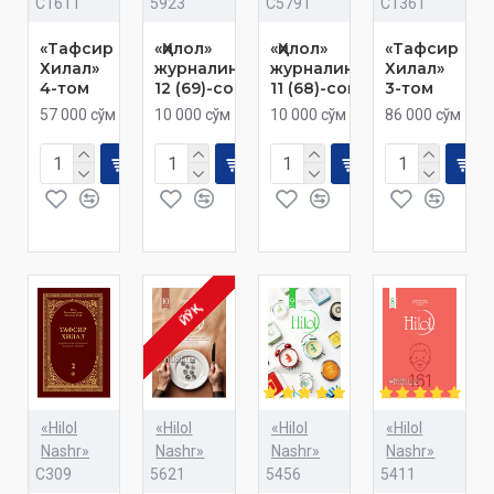
C1611
5923
C5791
C1361
«Тафсир
«Ҳилол»
«Ҳилол»
«Тафсир
Хилал»
журналининг
журналининг
Хилал»
4-том
12 (69)-сони
11 (68)-сони
3-том
57 000 сўм
10 000 сўм
10 000 сўм
86 000 сўм
ЙЎҚ
«Hilol
«Hilol
«Hilol
«Hilol
Nashr»
Nashr»
Nashr»
Nashr»
C309
5621
5456
5411