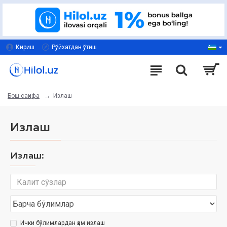
Кириш
Рўйхатдан ўтиш
Излаш
Бош саҳифа
Излаш
Излаш:
Ички бўлимлардан ҳам излаш