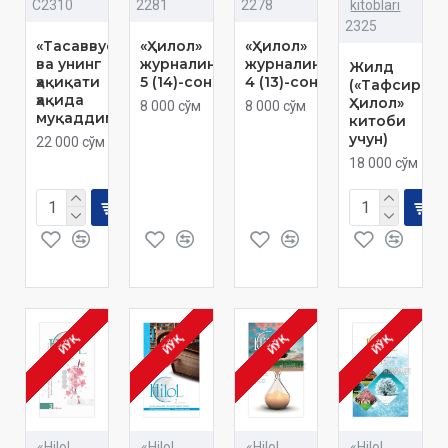
C2310
2281
2278
kitoblari
2325
«Тасаввуф
«Ҳилол»
«Ҳилол»
ва унинг
журналининг
журналининг
Жилд
ҳақиқати
5 (14)-сони
4 (13)-сони
(«Тафсири
ҳақида
Ҳилол»
8 000 сўм
8 000 сўм
муқаддима»
китоби
учун)
22 000 сўм
18 000 сўм
ЙЎҚ
ЙЎҚ
ЙЎҚ
ЙЎҚ
«Hilol
«Hilol
«Hilol
«Hilol