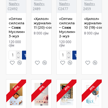
Nashr»
Nashr»
Nashr»
Nashr»
C2492
2489
C2477
2459
«Олтин
«Ҳилол»
«Олтин
«Ҳилол»
силсила
журналининг
силсила
журналинин
– Саҳиҳи
11 (20)-сони
– Саҳиҳи
10 (19)-сони
Муслим»
Муслим»
8 000 сўм
8 000 сўм
3-жуз
2-жуз
120 000
120 000
сўм
сўм
ЙЎҚ
ЙЎҚ
ЙЎҚ
ЙЎҚ