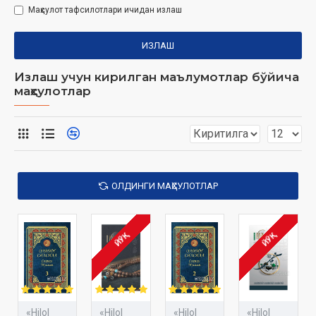
Маҳсулот тафсилотлари ичидан излаш
ИЗЛАШ
Излаш учун кирилган маълумотлар бўйича
маҳсулотлар
ОЛДИНГИ МАҲСУЛОТЛАР
ЙЎҚ
ЙЎҚ
«Hilol
«Hilol
«Hilol
«Hilol