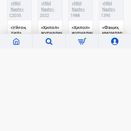
«Hilol
«Hilol
«Hilol
«Hilol
Nashr»
Nashr»
Nashr»
Nashr»
C2035
2022
1988
1390
«Уйғоқ
«Ҳилол»
«Ҳилол»
«Фақиҳ
дил»
журналининг
журналининг
имомлар
5-сони
4-сони
ихтилофида
19 000 сўм
ҳадиси
8 000 сўм
8 000 сўм
шарифнинг
ўрни»
(экспорт
учун)
43 000 сўм
Кўп кўрилганлар