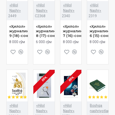
«Hilol
«Hilol
«Hilol
«Hilol
Nashr»
Nashr»
Nashr»
Nashr»
2449
C2368
2340
2319
«Ҳилол»
«Ҳилол»
«Ҳилол»
«Ҳилол»
журналининг
журналининг
журналининг
журналинин
9 (18)-сони
8 (17)-сони
7 (16)-сони
6 (15)-сони
8 000 сўм
6 000 сўм
8 000 сўм
8 000 сўм
ЙЎҚ
ЙЎҚ
«Hilol
«Hilol
«Hilol
Boshqa
Nashr»
Nashr»
Nashr»
nashriyotlar