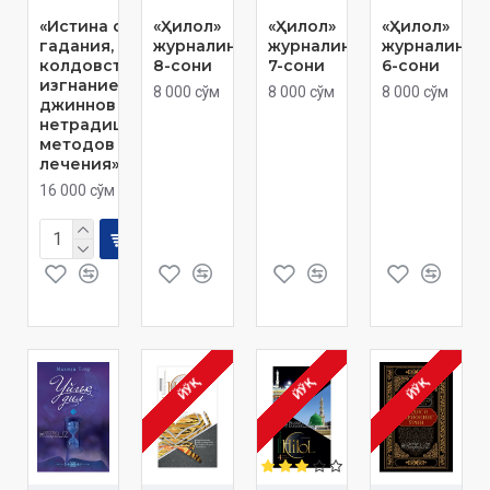
«Истина о сути
«Ҳилол»
«Ҳилол»
«Ҳилол»
гадания,
журналининг
журналининг
журналинин
колдовства,
8-сони
7-сони
6-сони
изгнание
8 000 сўм
8 000 сўм
8 000 сўм
джиннов и
нетрадиционных
методов
лечения»
16 000 сўм
ЙЎҚ
ЙЎҚ
ЙЎҚ