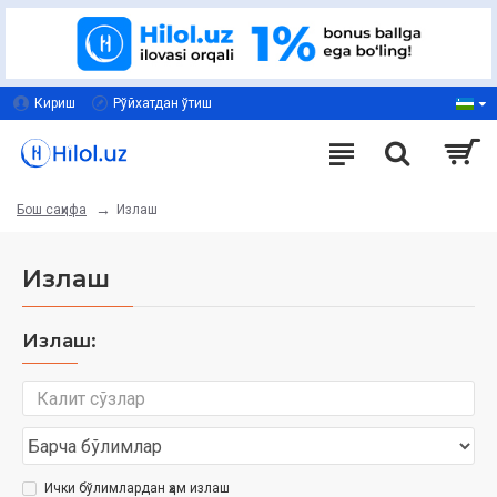
Кириш
Рўйхатдан ўтиш
Излаш
Бош саҳифа
Излаш
Излаш:
Ички бўлимлардан ҳам излаш