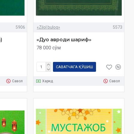
5906
«Zilol buloq»
5573
)
«Дуо авроди шариф»
78 000 сўм
САВАТЧАГА ҚЎШИШ
Савол
Харид
Савол