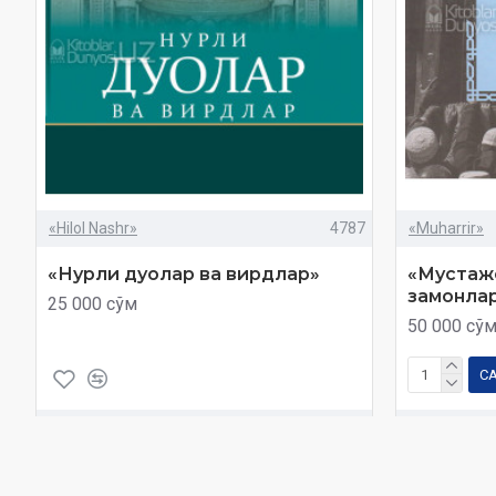
«Hilol Nashr»
4787
«Muharrir»
«Нурли дуолар ва вирдлар»
«Мустажо
замонлар
25 000 сўм
50 000 сў
С
Харид
Савол
Харид