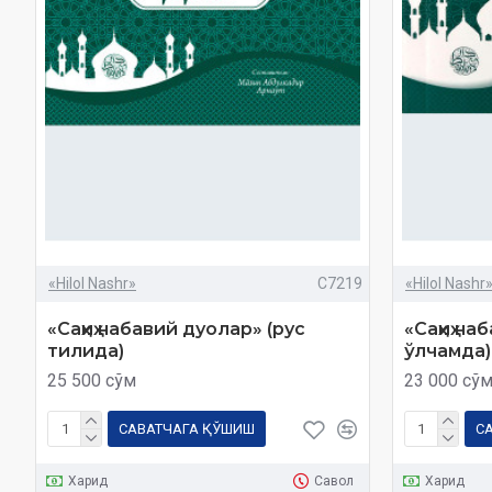
«Hilol Nashr»
C7219
«Hilol Nashr
«Саҳиҳ набавий дуолар» (рус
«Саҳиҳ н
тилида)
ўлчамда)
25 500 сўм
23 000 сў
САВАТЧАГА ҚЎШИШ
С
Харид
Савол
Харид