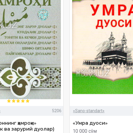
»
5206
«Sano-standart»
ннинг ҳамроҳи»
«Умра дуоси»
к ва зарурий дуолар)
10 000 сўм