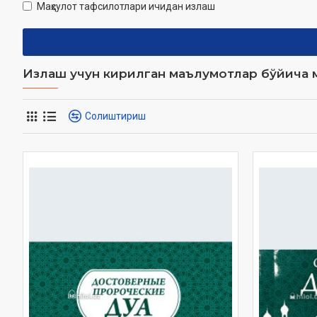
Маҳсулот тафсилотлари ичидан излаш
Излаш учун кирилган маълумотлар бўйича м
Солиштириш