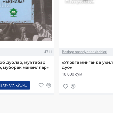
4711
Boshqa nashriyotlar kitoblari
б дуолар, мўътабар
«Уловга минганда ўқи
, муборак манзиллар»
дуо»
м
10 000 сўм
АВАТЧАГА ҚЎШИШ
Савол
Харид