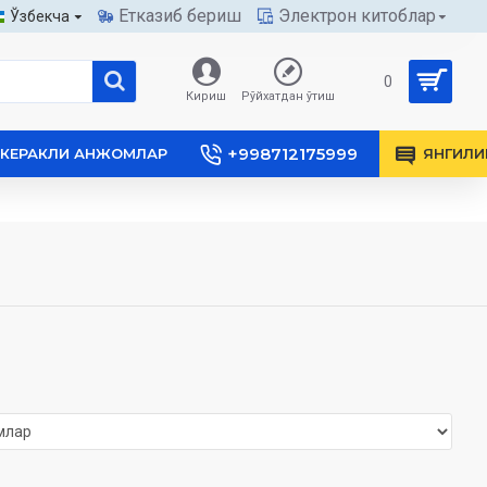
Етказиб бериш
Электрон китоблар
Ўзбекча
0
Кириш
Рўйхатдан ўтиш
+998712175999
КЕРАКЛИ АНЖОМЛАР
ЯНГИЛИ