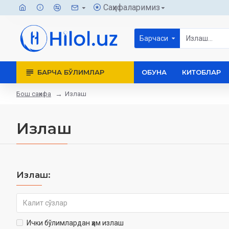
Саҳифаларимиз
Барчаси
БАРЧА БЎЛИМЛАР
ОБУНА
КИТОБЛАР
Бош саҳифа
Излаш
Излаш
Излаш:
Ички бўлимлардан ҳам излаш