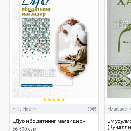
«Hilol Nashr»
3945
«Matbaachi
«Дуо ибодатнинг мағзидир»
«Мусулмо
(Кундали
56 500 сўм