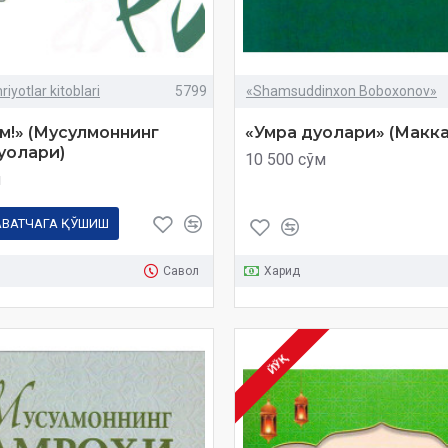
iyotlar kitoblari
5799
«Shamsuddinxon Boboxonov»
м!» (Мусулмоннинг
«Умра дуолари» (Макка
уолари)
10 500 сўм
м
АВАТЧАГА ҚЎШИШ
Савол
Харид
ЙЎҚ