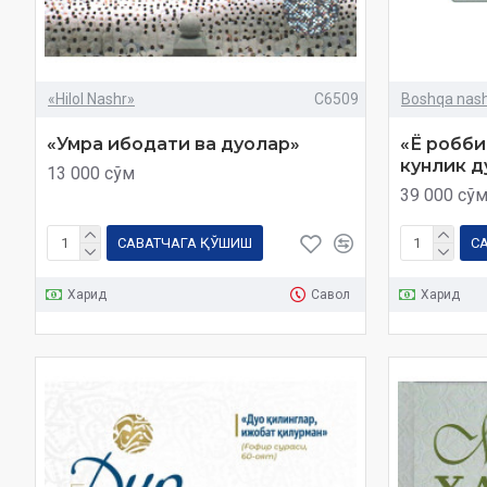
«Hilol Nashr»
C6509
Boshqa nashr
«Умра ибодати ва дуолар»
«Ё робби
кунлик д
13 000 сўм
39 000 сў
САВАТЧАГА ҚЎШИШ
С
Харид
Савол
Харид