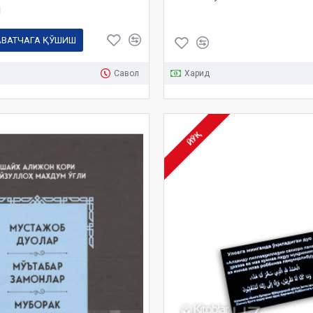
м
АВАТЧАГА ҚЎШИШ
Савол
Харид
ЙЎҚ