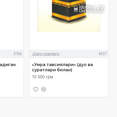
3760
«Sano-standart»
4337
ладиган
«Умра тавсиялари» (дуо ва
суратлари билан)
10 500 сўм
Савол
Харид
Савол