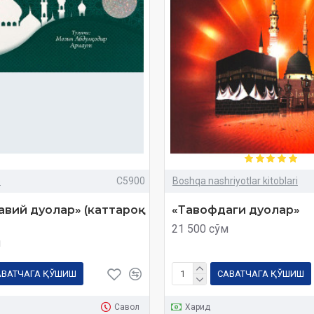
»
C5900
Boshqa nashriyotlar kitoblari
абавий дуолар» (каттароқ
«Тавофдаги дуолар»
21 500 сўм
м
АВАТЧАГА ҚЎШИШ
САВАТЧАГА ҚЎШИШ
Савол
Харид