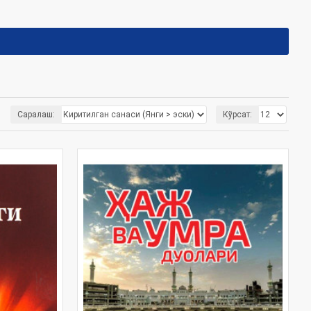
Саралаш:
Кўрсат: