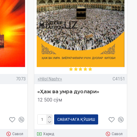
7073
«Hilol Nashr»
C4151
«Ҳаж ва умра дуолари»
12 500 сўм
САВАТЧАГА ҚЎШИШ
Савол
Харид
Савол