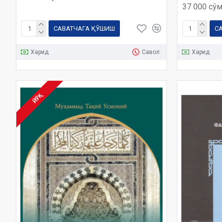
37 000 сў
САВАТЧАГА ҚЎШИШ
С
Харид
Савол
Харид
ЙЎҚ