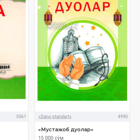
5061
«Sano-standart»
4990
«Мустажоб дуолар»
15 000 сўм