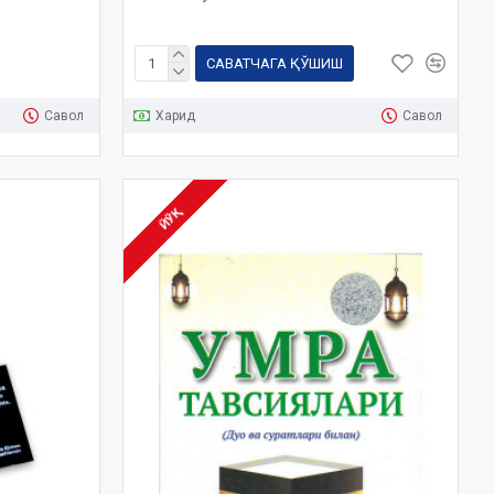
САВАТЧАГА ҚЎШИШ
Савол
Харид
Савол
ЙЎҚ