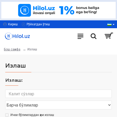
Кириш
Рўйхатдан ўтиш
Излаш
Бош саҳифа
Излаш
Излаш:
Ички бўлимлардан ҳам излаш