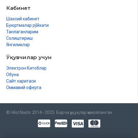
Кабинет
Шахсий кабинет
Буюртмалар рўйхати
Танлаганларим
Солиштириш
Янгиликлар
Ўқувчилар учун
Электрон Китоблар
Обуна
Сайт харитаси
Оммавий оферта
© Hilol Nashr 2014–2025. Барча ҳуқуқлар ҳимояланган