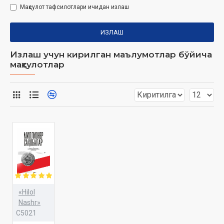
Маҳсулот тафсилотлари ичидан излаш
ИЗЛАШ
Излаш учун кирилган маълумотлар бўйича
маҳсулотлар
«Hilol
Nashr»
C5021