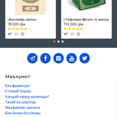
«Бахтиёр оила»
«Тафсири Ҳилол» 6 жилд
78 000 сўм
792 000 сўм
Маълумот
Биз ҳақимизда
Етказиб бериш
Қандай харид қилинади?
Талаб ва шартлар
Махфийлик сиёсати
Биз билан боғланиш