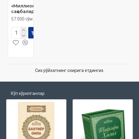
«Миллионер
саҳобалар»
57 000 сўм
Сиз рўйхатнинг охирига етдингиз.
Кўп кўрилганлар