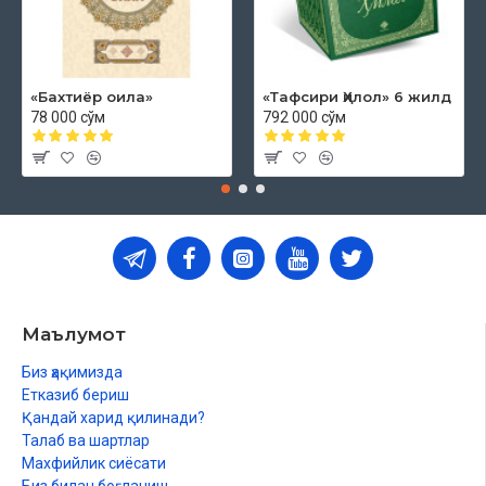
«Бахтиёр оила»
«Тафсири Ҳилол» 6 жилд
78 000 сўм
792 000 сўм
Маълумот
Биз ҳақимизда
Етказиб бериш
Қандай харид қилинади?
Талаб ва шартлар
Махфийлик сиёсати