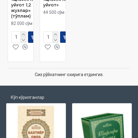
уйғот 1,2
уйғот»
жузлар»
44 500 сўм
(тўплам)
82 000 сўм
Сиз рўйхатнинг охирига етдингиз.
Кўп кўрилганлар