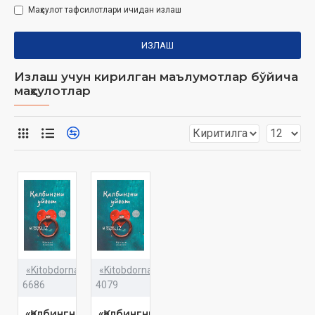
Маҳсулот тафсилотлари ичидан излаш
ИЗЛАШ
Излаш учун кирилган маълумотлар бўйича
маҳсулотлар
«Kitobdornashr»
«Kitobdornashr»
6686
4079
«Қалбингни
«Қалбингни