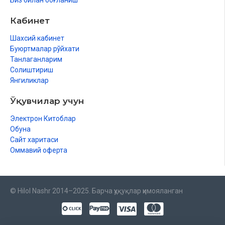
Биз билан боғланиш
Кабинет
Шахсий кабинет
Буюртмалар рўйхати
Танлаганларим
Солиштириш
Янгиликлар
Ўқувчилар учун
Электрон Китоблар
Обуна
Сайт харитаси
Оммавий оферта
© Hilol Nashr 2014–2025. Барча ҳуқуқлар ҳимояланган