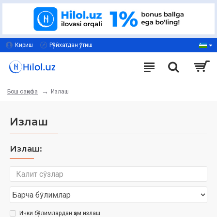
Кириш
Рўйхатдан ўтиш
Излаш
Бош саҳифа
Излаш
Излаш:
Ички бўлимлардан ҳам излаш