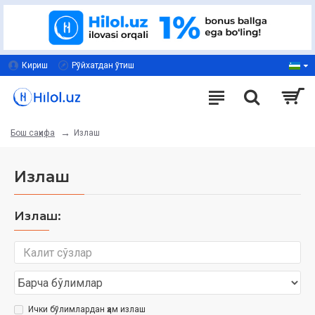
Кириш
Рўйхатдан ўтиш
Излаш
Бош саҳифа
Излаш
Излаш:
Ички бўлимлардан ҳам излаш