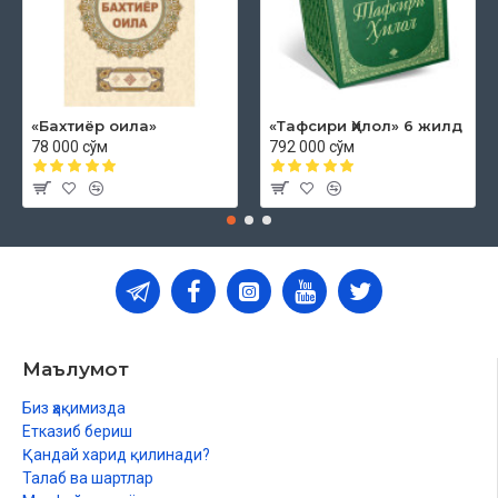
«Бахтиёр оила»
«Тафсири Ҳилол» 6 жилд
78 000 сўм
792 000 сўм
Маълумот
Биз ҳақимизда
Етказиб бериш
Қандай харид қилинади?
Талаб ва шартлар