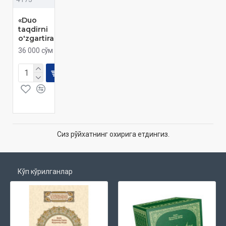
«Duo
taqdirni
o'zgartiradi»
36 000 сўм
Сиз рўйхатнинг охирига етдингиз.
Кўп кўрилганлар