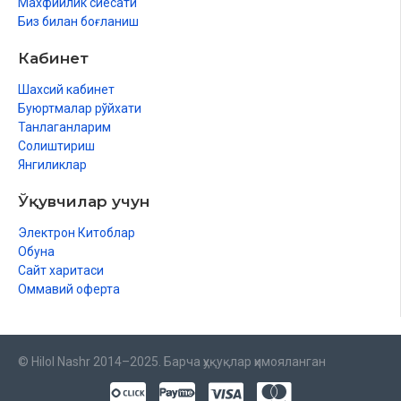
Махфийлик сиёсати
Биз билан боғланиш
Кабинет
Шахсий кабинет
Буюртмалар рўйхати
Танлаганларим
Солиштириш
Янгиликлар
Ўқувчилар учун
Электрон Китоблар
Обуна
Сайт харитаси
Оммавий оферта
© Hilol Nashr 2014–2025. Барча ҳуқуқлар ҳимояланган