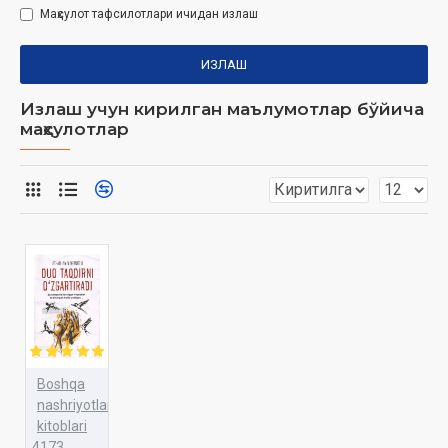
Маҳсулот тафсилотлари ичидан излаш
ИЗЛАШ
Излаш учун кирилган маълумотлар бўйича
маҳсулотлар
Boshqa
nashriyotlar
kitoblari
4173