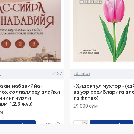
»
6127
«Sahifa»
а ан-набавиййа»
«Ҳидоятул муҳтор» (ҳа
лоҳ соллаллоҳу алайҳи
ва узр соҳибларига ало
мнинг нурли
та фатво)
и. 1,2,3 жуз)
29 000 сўм
ўм
АВАТЧАГА ҚЎШИШ
САВАТЧАГА ҚЎШИШ