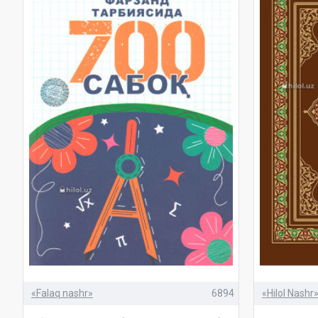
«Falaq nashr»
6894
«Hilol Nashr