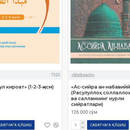
»
7325
«Matbaachi»
 кироат» (1-2-3-қисм)
«Ас-сийра ан-набавий
(Расулуллоҳ соллаллоҳ
м
ва салламнинг нурли
сийратлари)
126 000 сўм
АВАТЧАГА ҚЎШИШ
САВАТЧАГА ҚЎШИШ