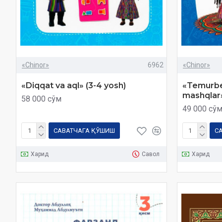
«Chinor»
6962
«Chinor»
«Diqqat va aql» (3-4 yosh)
«Temurbe
mashqlar»
58 000 сўм
49 000 сў
САВАТЧАГА ҚЎШИШ
С
Харид
Савол
Харид