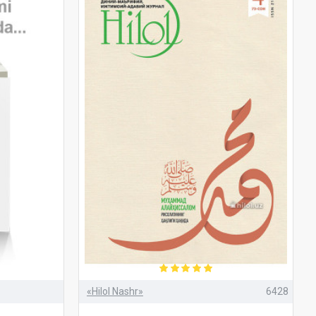
«Hilol Nashr»
6428