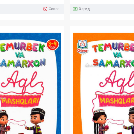
Савол
Харид