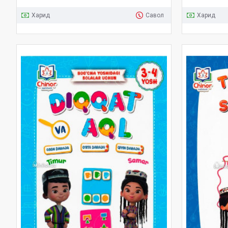
Харид
Савол
Харид