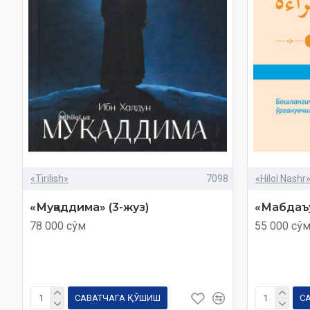
«Tirilish»
7098
«Hilol Nashr
«Муқаддима» (3-жуз)
«Мабдаъул
78 000 сўм
55 000 сў
САВАТЧАГА ҚЎШИШ
С