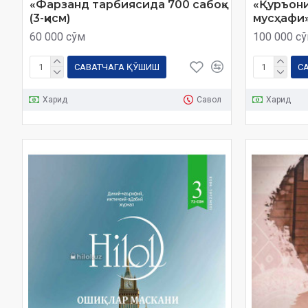
«Фарзанд тарбиясида 700 сабоқ»
«Қуръони
(3-қисм)
мусҳафи»
60 000 сўм
100 000 с
САВАТЧАГА ҚЎШИШ
С
Харид
Савол
Харид