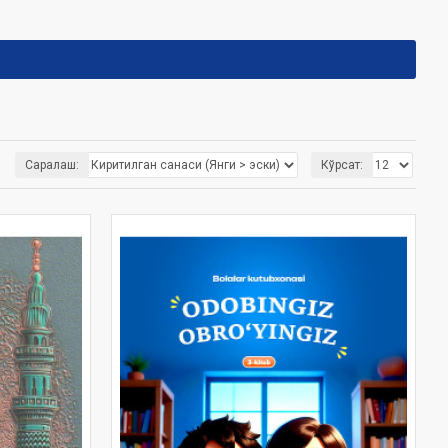
Саралаш:
Кўрсат: