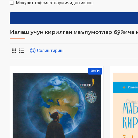
Маҳсулот тафсилотлари ичидан излаш
Излаш учун кирилган маълумотлар бўйича м
Солиштириш
ЯНГИ