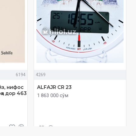
6194
4269
йз, нифос
ALFAJR CR 23
қа дор 463
1 863 000 сўм