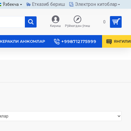
Етказиб бериш
Электрон китоблар
Ўзбекча
0
Кириш
Рўйхатдан ўтиш
+998712175999
КЕРАКЛИ АНЖОМЛАР
ЯНГИЛИ