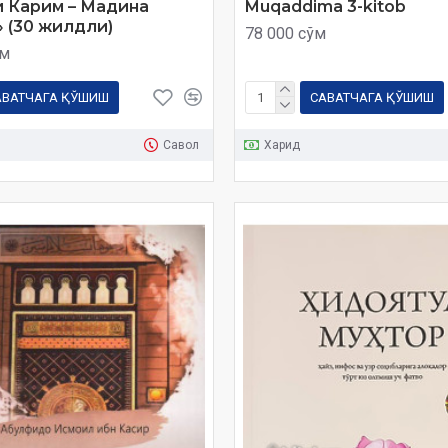
 Карим – Мадина
Muqaddima 3-kitob
 (30 жилдли)
78 000 сўм
ўм
АВАТЧАГА ҚЎШИШ
САВАТЧАГА ҚЎШИШ
Савол
Харид