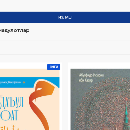
ИЗЛАШ
аҳсулотлар
ЯНГИ