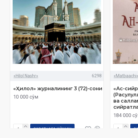
«Hilol Nashr»
6298
«Matbaachi
«Ҳилол» журналининг 3 (72)-сони
«Ас-сийр
(Расулул
10 000 сўм
ва салла
сийратлар
184 000 с
САВАТЧАГА ҚЎШИШ
С