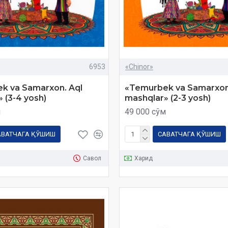
6953
«Chinor»
k va Samarxon. Aql
«Temurbek va Samarxon
 (3-4 yosh)
mashqlar» (2-3 yosh)
м
49 000 сўм
АВАТЧАГА ҚЎШИШ
САВАТЧАГА ҚЎШИШ
Савол
Харид