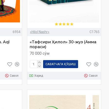
6954
«Hilol Nashr»
C1765
. Aql
«Тафсири Ҳилол» 30-жуз (Амма
пораси)
70 000 сўм
САВАТЧАГА ҚЎШИШ
Савол
Харид
Савол