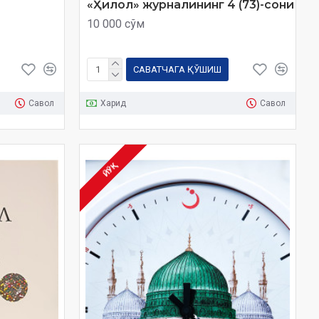
«Ҳилол» журналининг 4 (73)-сони
10 000 сўм
САВАТЧАГА ҚЎШИШ
Савол
Харид
Савол
ЙЎҚ