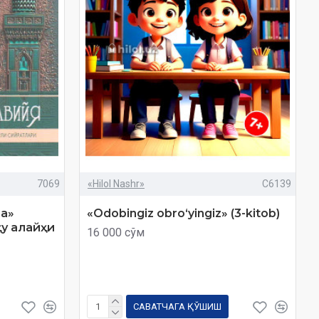
7069
«Hilol Nashr»
C6139
йа»
«Odobingiz obro‘yingiz» (3-kitob)
у алайҳи
16 000 сўм
САВАТЧАГА ҚЎШИШ