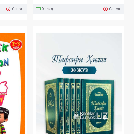
Савол
Харид
Савол