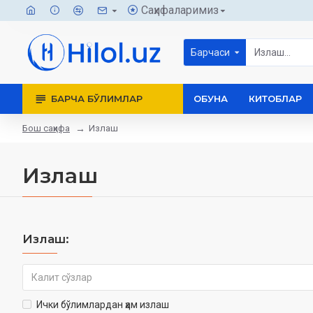
Саҳифаларимиз
Барчаси
БАРЧА БЎЛИМЛАР
ОБУНА
КИТОБЛАР
Бош саҳифа
Излаш
Излаш
Излаш:
Ички бўлимлардан ҳам излаш