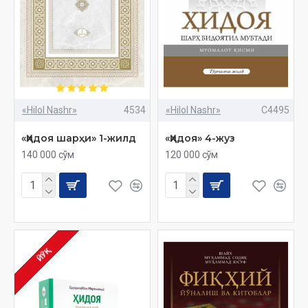
«Hilol Nashr»
4534
«Hilol Nashr»
C4495
«Ҳидоя шарҳи» 1-жилд
«Ҳидоя» 4-жуз
140 000 сўм
120 000 сўм
ЙЎҚ