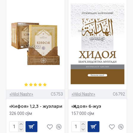
«Hilol Nashr»
C5753
«Hilol Nashr»
C6792
«Кифоя» 1,2,3 - жузлари
«Ҳидоя» 6-жуз
326 000 сўм
157 000 сўм