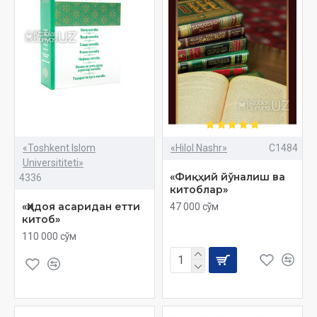
«Toshkent Islom
«Hilol Nashr»
C1484
Universititeti»
«Фиқҳий йўналиш ва
4336
китоблар»
«Ҳидоя асаридан етти
47 000 сўм
китоб»
110 000 сўм