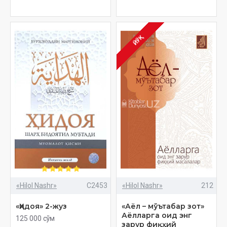
ЙЎҚ
«Hilol Nashr»
C2453
«Hilol Nashr»
212
«Ҳидоя» 2-жуз
«Аёл – мўътабар зот»
Аёлларга оид энг
125 000 сўм
зарур фиқҳий