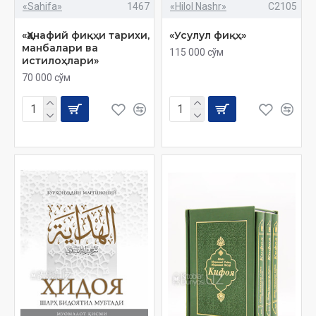
«Sahifa»
1467
«Hilol Nashr»
C2105
«Ҳанафий фиқҳи тарихи,
«Усулул фиқҳ»
манбалари ва
115 000 сўм
истилоҳлари»
70 000 сўм