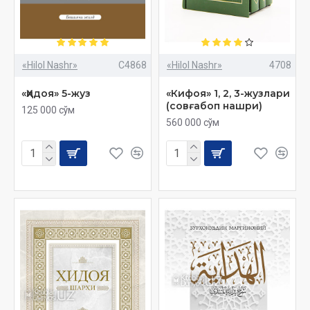
«Hilol Nashr»
C4868
«Hilol Nashr»
4708
«Ҳидоя» 5-жуз
«Кифоя» 1, 2, 3-жузлари
(совғабоп нашри)
125 000 сўм
560 000 сўм