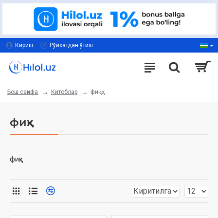
Кириш
Рўйхатдан ўтиш
Китоблар
фиқҳ
Бош саҳифа
фиқҳ
фиқҳ