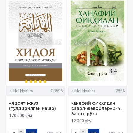
«Hilol Nashr»
C3596
«Hilol Nashr»
2886
«Ҳидоя» 1-жуз
«Ҳанафий фиқҳидан
(тўлдирилган нашр)
савол-жавоблар» 3-4.
Закот, рўза
170 000 сўм
12 000 сўм