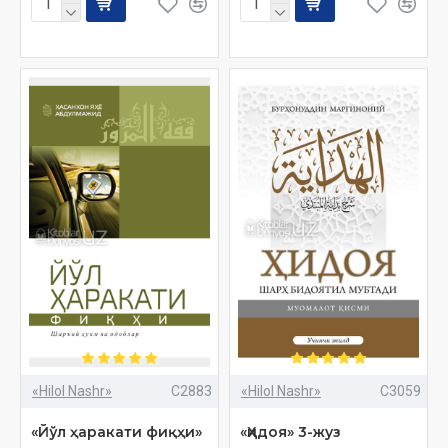
«Hilol Nashr»
C2883
«Hilol Nashr»
C3059
«Йўл ҳаракати фиқҳи»
«Ҳидоя» 3-жуз