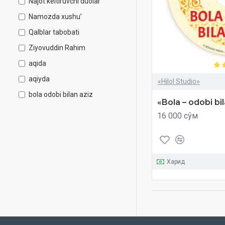
Najot keltiruvchi duolar
Namozda xushu’
Qalblar tabobati
Ziyovuddin Rahim
aqida
aqiyda
«Hilol Studio»
bola odobi bilan aziz
«Bola – odobi bi
islom
16 000 сўм
islom aqidasi
mahzun bolma
qur'on qalblar shifosi
Харид
quron
shamoili Muhammadiyya
shamoili muhammadiyya
siyrat