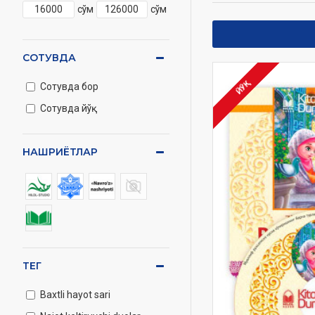
сўм
сўм
СОТУВДА
Сотувда бор
ЙЎҚ
Сотувда йўқ
НАШРИЁТЛАР
ТЕГ
Baxtli hayot sari