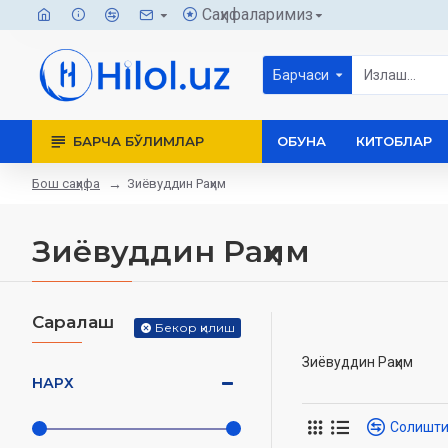
Саҳифаларимиз
Барчаси
БАРЧА БЎЛИМЛАР
ОБУНА
КИТОБЛАР
Бош саҳифа
Зиёвуддин Раҳим
Зиёвуддин Раҳим
Саралаш
Бекор қилиш
Зиёвуддин Раҳим
НАРХ
Солишт