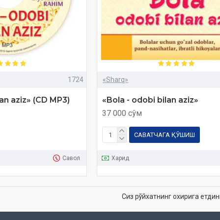
1724
«Sharq»
lan aziz» (CD MP3)
«Bola - odobi bilan aziz»
37 000 сўм
САВАТЧАГА ҚЎШИШ
Савол
Харид
Сиз рўйхатнинг охирига етдин