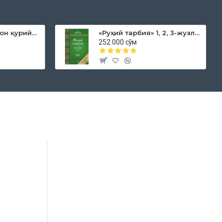
«Дока рўмол қачон қурийди»
«Руҳий тарбия» 1, 2, 3-жузлар
252 000 сўм