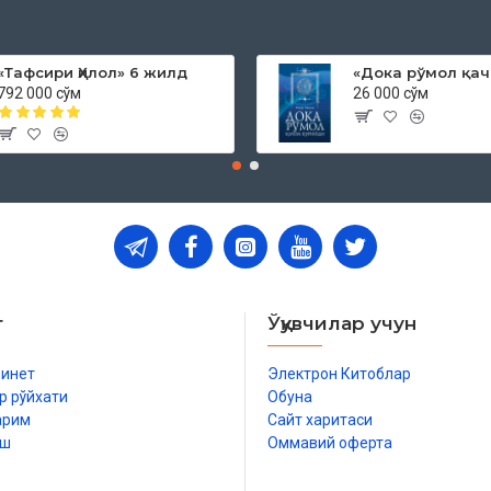
«Тафсири Ҳилол» 6 жилд
792 000 сўм
26 000 сўм
т
Ўқувчилар учун
бинет
Электрон Китоблар
р рўйхати
Обуна
арим
Сайт харитаси
иш
Оммавий оферта
р