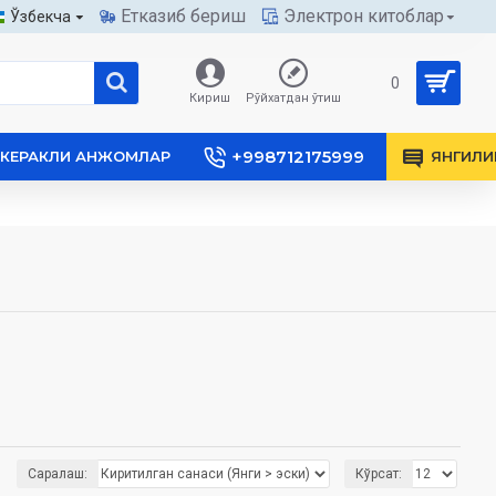
Етказиб бериш
Электрон китоблар
Ўзбекча
0
Кириш
Рўйхатдан ўтиш
+998712175999
КЕРАКЛИ АНЖОМЛАР
ЯНГИЛИ
Саралаш:
Кўрсат: