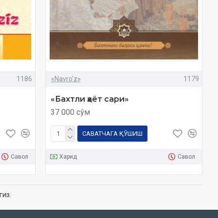
1186
«Navro'z»
1179
«Бахтли ҳаёт сари»
37 000 сўм
САВАТЧАГА ҚЎШИШ
Савол
Харид
Савол
гиз.