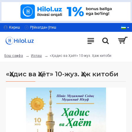
Кириш
Рўйхатдан ўтиш
Излаш
«Ҳадис ва Ҳаёт» 10-жуз. Ҳаж китоби
Бош саҳифа
«Ҳадис ва Ҳаёт» 10-жуз. Ҳаж китоби