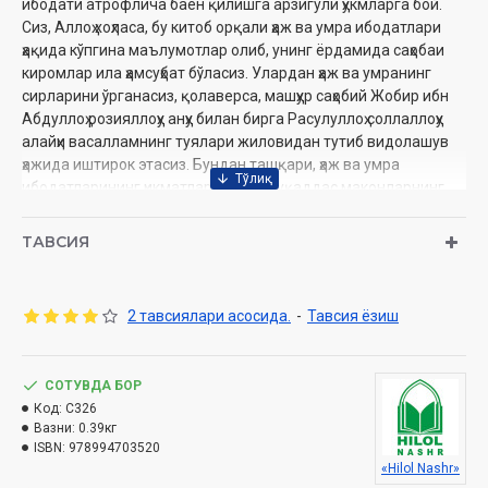
ибодати атрофлича баён қилишга арзигули ҳукмларга бой.
Сиз, Аллоҳ хоҳласа, бу китоб орқали ҳаж ва умра ибодатлари
ҳақида кўпгина маълумотлар олиб, унинг ёрдамида саҳобаи
киромлар ила ҳамсуҳбат бўласиз. Улардан ҳаж ва умранинг
сирларини ўрганасиз, қолаверса, машҳур саҳобий Жобир ибн
Абдуллоҳ розияллоҳу анҳу билан бирга Расулуллоҳ соллаллоҳу
алайҳи васалламнинг туялари жиловидан тутиб видолашув
ҳажида иштирок этасиз. Бундан ташқари, ҳаж ва умра
ибодатларининг ҳикматлари ҳамда муқаддас маконларнинг
тарихи ва ҳозирги куни билан ошно бўласиз.
ТАВСИЯ
Муаллиф:
Шайх Муҳаммад Содиқ Муҳаммад Юсуф
Номи:
«Ҳадис ва Ҳаёт» 10-жуз. Ҳаж ва умра китоби.
Нашриёт:
«Hilol» нашриёт-матбааси
2 тавсиялари асосида.
-
Тавсия ёзиш
Сана:
2025 йил (2015, 2016. 2019, 2020, 2021, 2022, 2021 2024
2025)
Ҳажми:
376 бет
ISBN:
СОТУВДА БОР
978-9910-687-25-9
Ўлчами:
Код:
C326
84×108 1/32
Вазни:
0.39кг
Муқоваси:
қаттиқ
ISBN:
978994703520
«Hilol Nashr»
Ўзбекистон Республикаси Дин ишлари бўйича