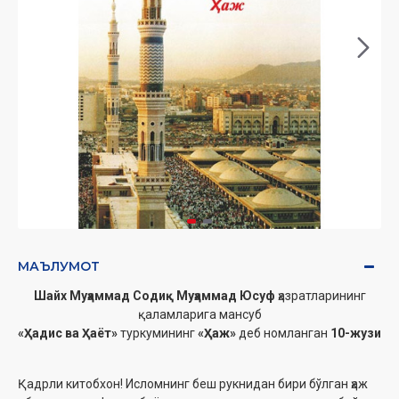
МАЪЛУМОТ
Шайх Муҳаммад Содиқ Муҳаммад Юсуф
ҳазратларининг
қаламларига мансуб
«Ҳадис ва Ҳаёт»
туркумининг
«Ҳаж»
деб номланган
10-жузи
Қадрли китобхон! Исломнинг беш рукнидан бири бўлган ҳаж