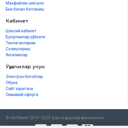
Махфийлик сиёсати
Биз билан боғланиш
Кабинет
Шахсий кабинет
Буюртмалар рўйхати
Танлаганларим
Солиштириш
Янгиликлар
Ўқувчилар учун
Электрон Китоблар
Обуна
Сайт харитаси
Оммавий оферта
© Hilol Nashr 2014–2025. Барча ҳуқуқлар ҳимояланган