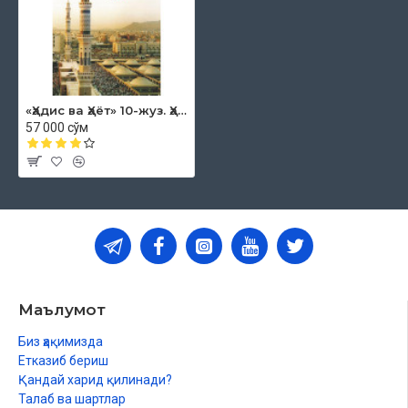
Овнинг жазоси
Ҳарами шарифга ҳадйи аташ
Макка ҳарами фазли ҳақида
Маккага эҳромсиз кириш жоиз
Замзам сувидан ичиш ва олиб кетиш
Ҳожига сув бериш фазли
«Ҳадис ва Ҳаёт» 10-жуз. Ҳаж китоби
Каъбани Аллоҳ таоло ҳифз этгани ҳақида
57 000 сўм
Мадинанинг фазли ҳақида
Мадина Аллоҳ таоло инояти ила қўрилган
Набий алайҳиссаломнинг Мадинага ва унинг аҳлига дуолари
Мадинани маскан тутишга тарғиб
Набий соллаллоҳу алайҳи васаллам қабрларини зиёрат қилиш
Маълумот
Биз ҳақимизда
Етказиб бериш
Қандай харид қилинади?
Талаб ва шартлар