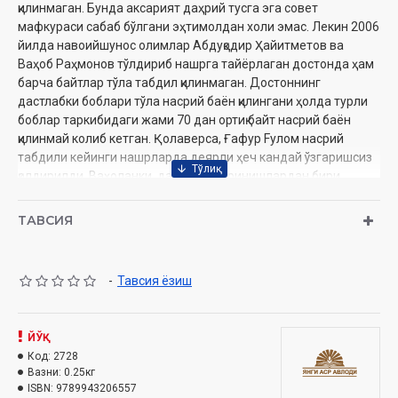
қилинмаган. Бунда аксарият даҳрий тусга эга совет
мафкураси сабаб бўлгани эҳтимолдан холи эмас. Лекин 2006
йилда навоийшунос олимлар Абдуқодир Ҳайитметов ва
Ваҳоб Раҳмонов тўлдириб нашрга тайёрлаган достонда ҳам
барча байтлар тўла табдил қилинмаган. Достоннинг
дастлабки боблари тўла насрий баён қилингани ҳолда турли
боблар таркибидаги жами 70 дан ортиқ байт насрий баён
қилинмай колиб кетган. Қолаверса, Ғафур Fулом насрий
табдили кейинги нашрларда деярли ҳеч кандай ўзгаришсиз
қолдирилди. Ваҳоланки, дастлабки уринишлардан бири
бўлгани сабабли академик шоиримизнинг табдили ҳам
бугунги кун талабларига жавоб бера олмайди.
ТАВСИЯ
Шуларни ҳисобга олган ҳолда «Фарҳод ва Ширин»нинг тўла
янги насрий табдили амалга оширилди. Бу хайрли ишни
амалга оширишда, албатта, олдинги барча табдилчиларнинг
-
Тавсия ёзиш
тажрибаларидан келиб чиқилди.
Мазкур нашр кейинги йилларда мамлакатимизда Навоий
асарларини кенг тарғиб қилиш борасида амалга
ЙЎҚ
оширилаётган ишларга салмоқли ҳисса бўлиб қўшилади. Умид
Код:
2728
қиламизки, ушбу табдил адабий жамоатчилик ва китобхонлар
Вазни:
0.25кг
томонидан илиқ кутиб олинади.
ISBN:
9789943206557