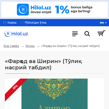
Кириш
Рўйхатдан ўтиш
Излаш
«Фарҳод ва Ширин» (Тўлиқ насрий табдил)
Бош саҳифа
«Фарҳод ва Ширин» (Тўлиқ
насрий табдил)
ЙЎҚ