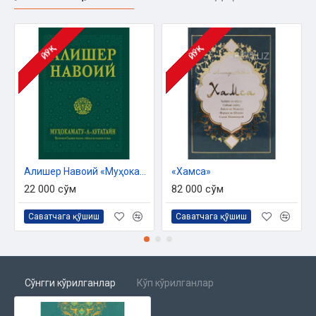
ЙЎҚ
ЙЎҚ
Алишер Навоий «Муҳокамату-л-луғатайн»
«Хамса»
22 000 сўм
82 000 сўм
Саватчага қўшиш
Саватчага қўшиш
Сўнгги кўрилганлар
Кўп кўрилганлар