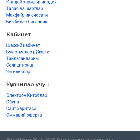
Қандай харид қилинади?
Талаб ва шартлар
Махфийлик сиёсати
Биз билан боғланиш
Кабинет
Шахсий кабинет
Буюртмалар рўйхати
Танлаганларим
Солиштириш
Янгиликлар
Ўқувчилар учун
Электрон Китоблар
Обуна
Сайт харитаси
Оммавий оферта