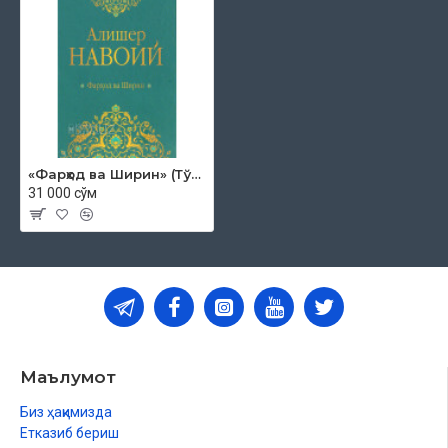
«Фарҳод ва Ширин» (Тўлиқ насрий табдил)
31 000 сўм
Маълумот
Биз ҳақимизда
Етказиб бериш