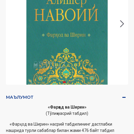
МАЪЛУМОТ
«Фарҳод ва Ширин»
(Тўлиқ насрий табдил)
«Фарҳод ва Ширин» насрий табдилининг дастлабки
нашрида турли сабаблар билан жами 476 байт табдил