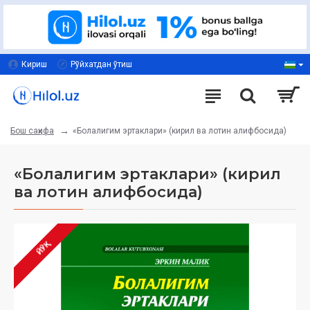
Кириш
Рўйхатдан ўтиш
«Болалигим эртаклари» (кирил ва лотин алифбосида)
Бош саҳифа
«Болалигим эртаклари» (кирил
ва лотин алифбосида)
ЙЎҚ