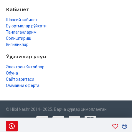
Кабинет
Шахсий кабинет
Буюртмалар рўйхати
Танлаганларим
Солиштириш
Янгиликлар
Ўқувчилар учун
Электрон Китоблар
Обуна
Сайт харитаси
Оммавий оферта
© Hilol Nashr 2014–2025. Барча ҳуқуқлар ҳимояланган