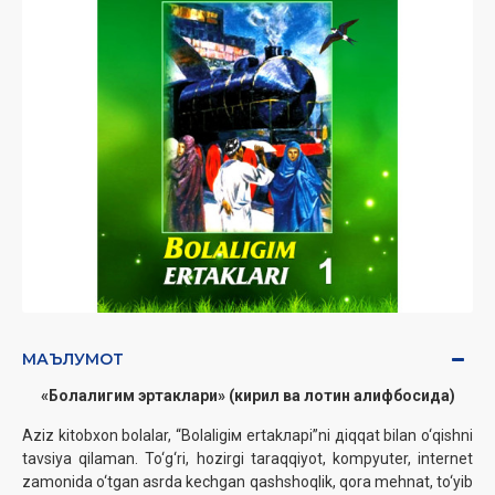
МАЪЛУМОТ
«Болалигим эртаклари» (кирил ва лотин алифбосида)
Аziz kitоbхоn bоlаlаr, “Bоlаligiм ertаkларi”ni дiqqаt bilаn o‘qishni
tаvsiya qilаmаn. To‘g‘ri, hоzirgi tаrаqqiyot, kоmpyutеr, intеrnеt
zаmоnidа o‘tgаn аsrdа kеchgаn qаshshоqlik, qоrа mеhnаt, to‘yib