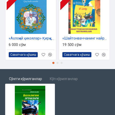
«Ахлоқий ҳикоялар» Қирқ ҳадис асосида
«Шайтонваччанинг найранглари» - 1
6 000 сўм
19 500 сўм
Саватчага қўшиш
Саватчага қўшиш
Сўнгги кўрилганлар
Кўп кўрилганлар