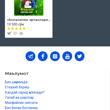
«Болалигим эртаклари» (кирил ва лотин алифбосида)
10 500 сўм
Маълумот
Биз ҳақимизда
Етказиб бериш
Қандай харид қилинади?
Талаб ва шартлар
Махфийлик сиёсати
Биз билан боғланиш