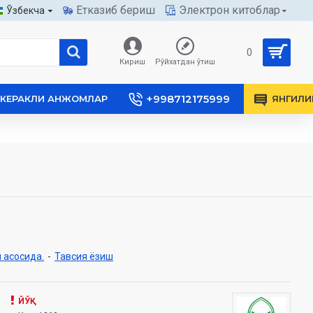
Етказиб бериш
Электрон китоблар
Ўзбекча
0
Кириш
Рўйхатдан ўтиш
+998712175999
КЕРАКЛИ АНЖОМЛАР
ЯНГИЛИ
 асосида.
-
Тавсия ёзиш
ЙЎҚ