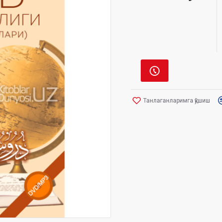
Танлаганларимга қўшиш