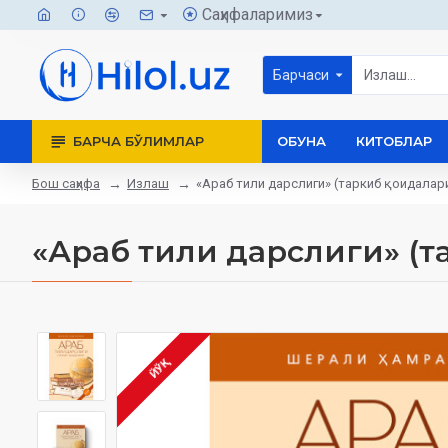
Саҳифаларимиз
Барчаси
БАРЧА БЎЛИМЛАР
ОБУНА
КИТОБЛАР
Бош саҳифа
Излаш
«Араб тили дарслиги» (таркиб қоидалар
«Араб тили дарслиги» (т
ЙЎҚ