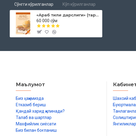
Сўнгги кўрилганлар
Кўп кўрилганлар
«Араб тили дарслиги» (таркиб қоидалари)
60 000 сўм
Маълумот
Кабине
Биз ҳақимизда
Шахсий ка
Етказиб бериш
Буюртмала
Қандай харид қилинади?
Танлаганл
Талаб ва шартлар
Солиштир
Махфийлик сиёсати
Янгиликла
Биз билан боғланиш