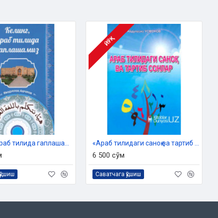
ЙЎҚ
«Келинг, араб тилида гаплашамиз»
«Араб тилидаги саноқ ва тартиб сонлар»
м
6 500 сўм
қўшиш
Саватчага қўшиш