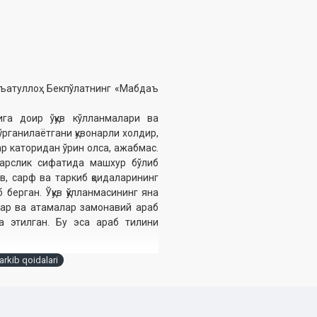
анъатуллоҳ Бекпўлатнинг «Мабдаъ
га доир ўқув кўлланмалари ва
ўрганилаётгани қувонарли холдир,
ар каторидан ўрин олса, ажабмас.
арслик сифатида машхур бўлиб
в, сарф ва таркиб қоидаларининг
ерган. Ўқув қўлланмасининг яна
лар ва атамалар замонавий араб
 этилган. Бу эса араб тилини
tarkib qoidalari