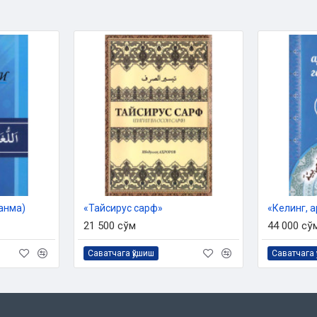
ланма)
«Тайсирус сарф»
21 500 сўм
44 000 сў
Саватчага қўшиш
Саватчага 