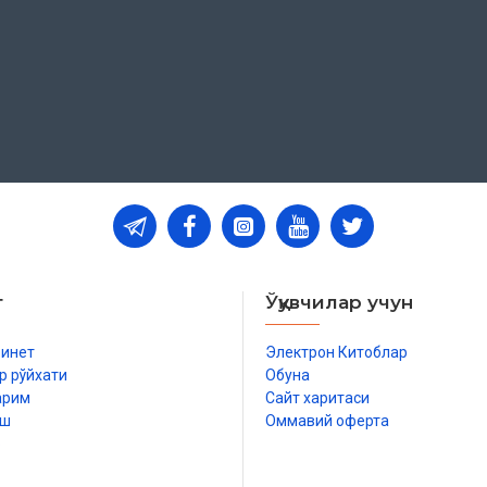
т
Ўқувчилар учун
бинет
Электрон Китоблар
р рўйхати
Обуна
арим
Сайт харитаси
иш
Оммавий оферта
р