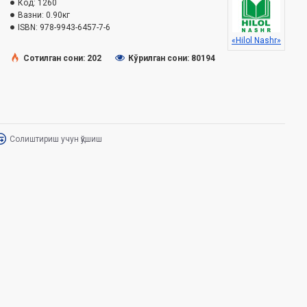
Код:
1260
Вазни:
0.90кг
ISBN:
978-9943-6457-7-6
«Hilol Nashr»
Сотилган сони: 202
Кўрилган сони: 80194
Солиштириш учун қўшиш