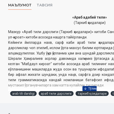
МАЪЛУМОТ
ТАВСИЯ
«Араб адабий тили»
(Таркиб қоидалари)
Мазкур «Араб тили дарслиги (Таркиб қоидалари)» китоби С
ул-қироат» китоби асосида нашрга тайёрланди.
Кейинги йилларда нахв, сарф каби араб тили қоидалари
дарсликлар чоп этилиб, ислом ўрта-махсус билим юртларида 
алҳамдулиллах. Ушбу ўқув қўлланма ҳам ана шундай дарсликл
Шерали Ҳамралиев асрлар давомида халқимиз ўртасида д
келган "Мабдаул кироат" китоби асосида араб тилининг нах
кўлланишини машкларда жуда осон ва тушунарли ифодалаб б
бир афзал жихати шундаки, унда наҳв, сарфга доир коида
тили грамматикасида кандай номланиши батафсил ифода
мустакил ўрганувчиларга хам катта кулайлик туғдиради.
arab tili darsligi
араб тили дарслиги
таркиб қоидалари
Муаллиф:
Шерали Ҳамралиев
Нашриёт:
«Hilol» нашриёт-матбааси
Ҳажми:
480 бет