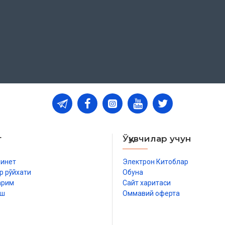
т
Ўқувчилар учун
бинет
Электрон Китоблар
р рўйхати
Обуна
арим
Сайт харитаси
иш
Оммавий оферта
р