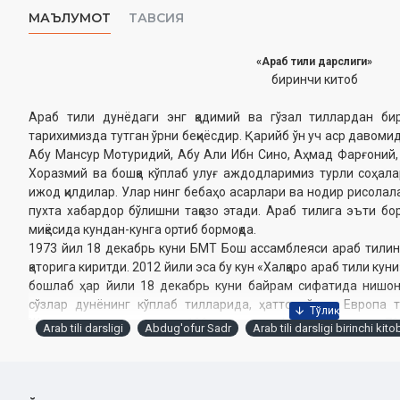
МАЪЛУМОТ
ТАВСИЯ
«Араб тили дарслиги»
биринчи китоб
Араб тили дунёдаги энг қадимий ва гўзал тиллардан би
тарихимизда тутган ўрни беқиёсдир. Қарийб ўн уч аср давом
Абу Мансур Мотуридий, Абу Али Ибн Сино, Аҳмад Фарғоний,
Хоразмий ва бошқа кўплаб улуғ аждодларимиз турли соҳала
ижод қилдилар. Улар нинг бебаҳо асарлари ва нодир рисолал
пухта хабардор бўлишни тақозо этади. Араб тилига эъти бо
миқёсида кундан-кунга ортиб бормоқда.
1973 йил 18 декабрь куни БМТ Бош ассамблеяси араб тилин
қаторига киритди. 2012 йили эса бу кун «Халқаро араб тили кун
бошлаб ҳар йили 18 декабрь куни байрам сифатида нишон
сўзлар дунёнинг кўплаб тилларида, ҳатто айрим Европа т
Жумладан, юнон тилида 100 дан ортиқ, француз тилида 700
Arab tili darsligi
Abdug'ofur Sadr
Arab tili darsligi birinchi kito
тилида 1000 ва испан тилида 4000 дан зиёд асл келиб чиқиши 
Бу борада Осиё давлатлари яққол етакчи бўлиб, ўзбек, форс, 
бойлигининг катта қисмини араб ти лидан олинган сўзлар таш
сўзлар улуши 30% га, форс тилида 40% га яқин бўлса, фи