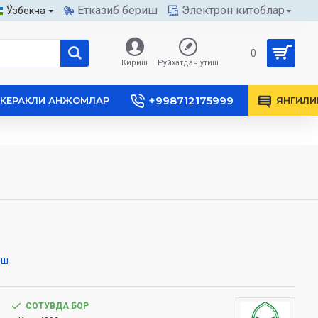
Етказиб бериш
Электрон китоблар
Ўзбекча
0
Кириш
Рўйхатдан ўтиш
+998712175999
КЕРАКЛИ АНЖОМЛАР
ЯНГИЛИ
иш
СОТУВДА БОР