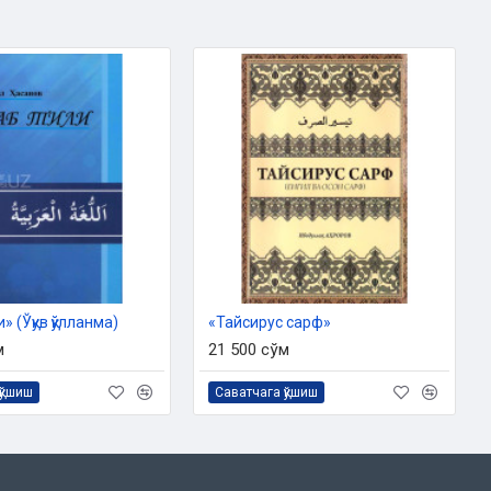
» (Ўқув қўлланма)
«Тайсирус сарф»
м
21 500 сўм
қўшиш
Саватчага қўшиш