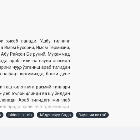
ри ҳисоб ланади. Ушбу тилнинг
ида Имом Бухорий, Имом Термизий,
 Абу Райҳон Бе руний, Муҳаммад
рда араб тили ва ёзуви асосида
арини чуқур ўрганиш араб тилидан
р нафақат юртимизда, балки дунё
и таш килотнинг расмий тиллари
и» деб эълон қилинди ва шу йилдан
ланади. Араб тилидаги минглаб
илларида ҳалигача қўлланилади.
, инглиз тилида 900, пор тугал
b
birinchi kitob
Абдуғофур Садр
биринчи китоб
арабча бўлган сўзлар мавжуд.
урду ва шу каби бошқа тиллар сўз
кил қилади. Урду тилидаги арабча
лология фанла ри номзоди Фотиҳ