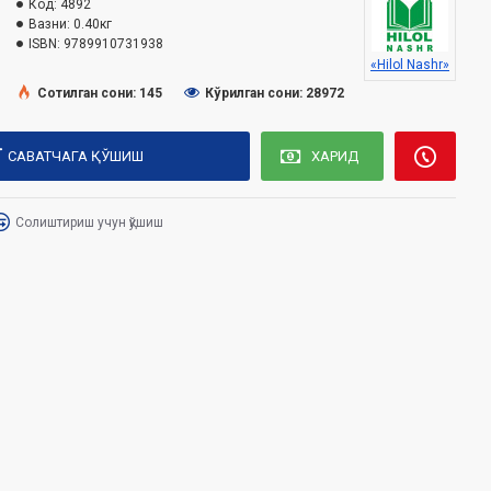
Код:
4892
Вазни:
0.40кг
ISBN:
9789910731938
«Hilol Nashr»
Сотилган сони: 145
Кўрилган сони: 28972
САВАТЧАГА ҚЎШИШ
ХАРИД
Солиштириш учун қўшиш