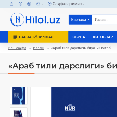
Саҳифаларимиз
Барчаси
БАРЧА БЎЛИМЛАР
ОБУНА
КИТОБЛАР
Бош саҳифа
Излаш
«Араб тили дарслиги» биринчи китоб
«Араб тили дарслиги» б