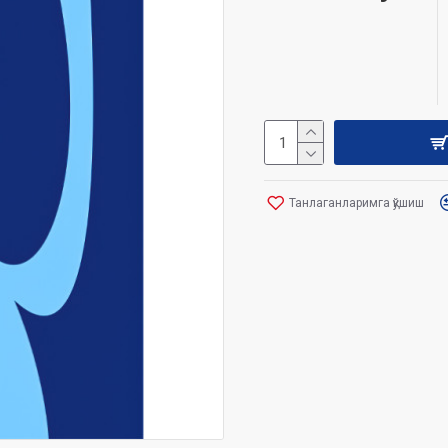
Танлаганларимга қўшиш