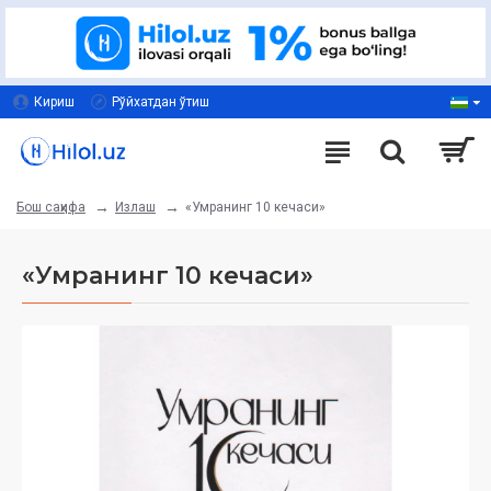
Кириш
Рўйхатдан ўтиш
Излаш
«Умранинг 10 кечаси»
Бош саҳифа
«Умранинг 10 кечаси»