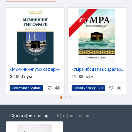
Омонат
8- кеча
ЙЎҚ
Ҳасад
9- кеча
Сабр
10- кеча
Роббимизни таниб олайлик
«Мўминнинг умр сафари» - муфассал ҳаж китоби
«Умра ибодати қоидалари» (Суратлари асосида)
30 000 сўм
11 000 сўм
Саватчага қўшиш
Саватчага қўшиш
Сўнгги кўрилганлар
Кўп кўрилганлар