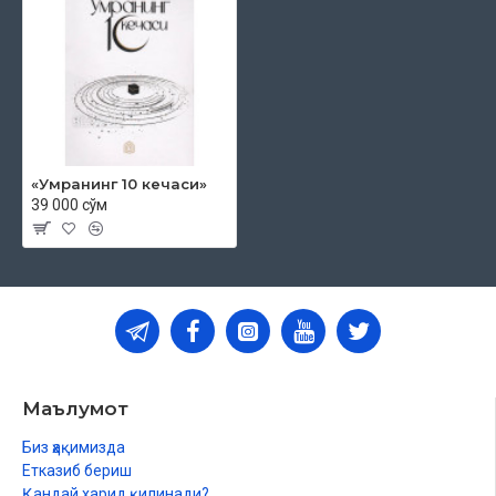
«Умранинг 10 кечаси»
39 000 сўм
Маълумот
Биз ҳақимизда
Етказиб бериш
Қандай харид қилинади?