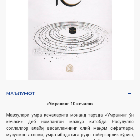
МАЪЛУМОТ
Умранинг 10 кечаси
«
»
Мавзулари умра кечаларига монанд тарзда «Умранинг ўн
кечаси» деб номланган мазкур китобда Расулуллоҳ
соллаллоҳу алайҳи васалламнинг олий мақом сифатлари,
мусулмон ахлоқи, умра ибодатига руҳан тайёргарлик кўриш,