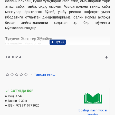
қалбни поклаш, гўзал хулқларни касб этиб, ёмонларини тарк
этиш, сабр, тавба, сидқ, омонат, Аллоҳ таолони таниш каби
мавзулар ёритилган бўлиб, ушбу рисола нафақат умра
ибодатига отланган диндошларимиз, балки ислом ахлоқи
билан зийнатланишни хоҳлаган ҳар бир мўминга
мўлжаллангандир.
Тузувчи:
Жаҳонгир Жўрайев
Нашриёт:
«Yosh kuch»
Сана:
2024 йил
Ҳажми:
224 бет
ТАВСИЯ
ISBN:
978-9910-773-02-0
Ўлчами:
84×108 1/32
Муқоваси:
қаттиқ
-
Тавсия ёзиш
Ўзбекистон Респуликаси Дин ишлари бўйича қўмитанинг
2023 йил 11 декабрдаги 03-07/9290-рақамли хулосаси
СОТУВДА БОР
Код:
4742
асосида чоп этилди.
Вазни:
0.33кг
ISBN:
9789910773020
Мундарижа
Boshqa nashriyotlar
Муқаддима