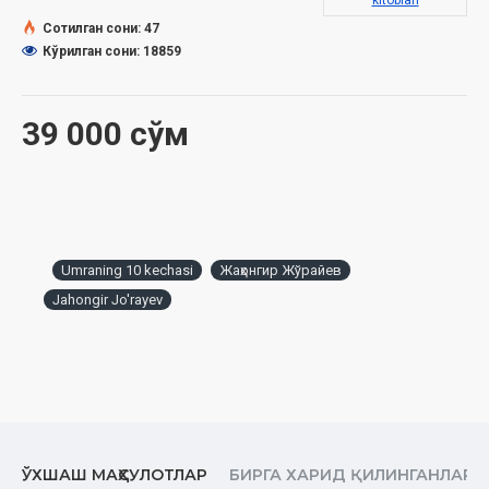
kitoblari
Сотилган сони: 47
1- кеча
Кўрилган сони: 18859
Расулуллоҳ соллаллоҳу алайҳи ва салламни
танийсизми?
39 000 сўм
2- кеча
Тавба
3- кеча
Ихлос
4- кеча
Umraning 10 kechasi
Жаҳонгир Жўрайев
Зикр
Jahongir Jo'rayev
5- кеча
Дуо
6- кеча
Сидқ
7- кеча
ЎХШАШ МАҲСУЛОТЛАР
БИРГА ХАРИД ҚИЛИНГАНЛАР