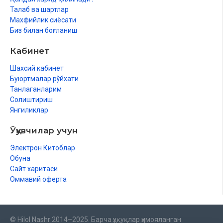
Талаб ва шартлар
Махфийлик сиёсати
Биз билан боғланиш
Кабинет
Шахсий кабинет
Буюртмалар рўйхати
Танлаганларим
Солиштириш
Янгиликлар
Ўқувчилар учун
Электрон Китоблар
Обуна
Сайт харитаси
Оммавий оферта
© Hilol Nashr 2014–2025. Барча ҳуқуқлар ҳимояланган