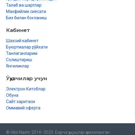
Талаб ва шартлар
Махфийлик сиёсати
Биз билан боғланиш
Кабинет
Шахсий кабинет
Буюртмалар рўйхати
Танлаганларим
Солиштириш
Янгиликлар
Ўқувчилар учун
Электрон Китоблар
Обуна
Сайт харитаси
Оммавий оферта
© Hilol Nashr 2014–2025. Барча ҳуқуқлар ҳимояланган