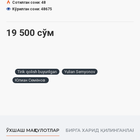
Сотилган сони: 48
Кўрилган сони: 48675
19 500 сўм
Tirik qolish buyurilgan
Yulian Semyonov
Юлиан Семёнов ‎
ЎХШАШ МАҲСУЛОТЛАР
БИРГА ХАРИД ҚИЛИНГАНЛАР