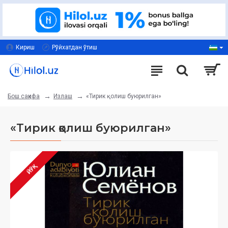
Кириш
Рўйхатдан ўтиш
Излаш
«Тирик қолиш буюрилган»
Бош саҳифа
«Тирик қолиш буюрилган»
ЙЎҚ