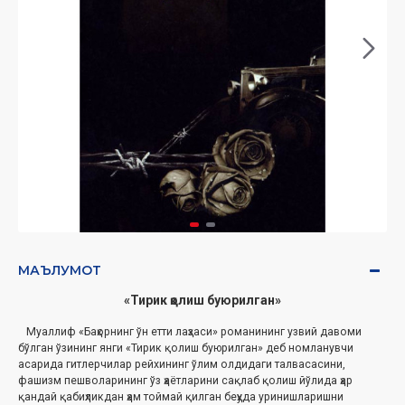
МАЪЛУМОТ
«Тирик қолиш буюрилган»
Муаллиф «Баҳорнинг ўн етти лаҳзаси» романининг узвий давоми
бўлган ўзининг янги «Тирик қолиш буюрилган» деб номланувчи
асарида гитлерчилар рейхининг ўлим олдидаги талвасасини,
фашизм пешволарининг ўз ҳаётларини сақлаб қолиш йўлида ҳар
қандай қабиҳликдан ҳам тоймай қилган беҳуда уринишларишни