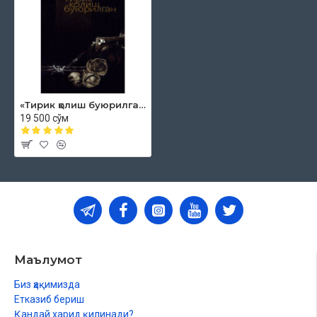
«Тирик қолиш буюрилган»
19 500 сўм
Маълумот
Биз ҳақимизда
Етказиб бериш
Қандай харид қилинади?