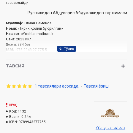
тасвирлайди.
Рус тилидан Абдуворис Абдумажидов таржимаси
Муаллиф:
Юлиан Семёнов
‎
Номи:
«Тирик қолиш буюрилган»
Нашрит:
«Yoshlar matbuoti»
Сана:
2023
‎ йил
Ҳажми:
384 бет
ISBN:
978-9943-27-775-5
Ўлчами:
84×108 1/32
юмшоқ
Муқоваси:
ТАВСИЯ
1 тавсиялари асосида.
-
Тавсия ёзиш
ЙЎҚ
Код:
1132
Вазни:
0.24кг
ISBN:
9789943277755
«Yangi asr avlodi»