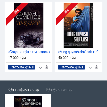
ЙЎҚ
ЙЎҚ
«Баҳорнинг ўн етти лаҳзаси»
«Ming quyosh shu'lasi» (to'plam)
17 000 сўм
40 000 сўм
Саватчага қўшиш
Саватчага қўшиш
Сўнгги кўрилганлар
Кўп кўрилганлар