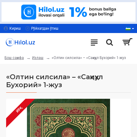
Кириш
Рўйхатдан ўтиш
Излаш
«Олтин силсила» – «Саҳиҳул Бухорий» 1-жуз
Бош саҳифа
«Олтин силсила» – «Саҳиҳул
Бухорий» 1-жуз
ЙЎҚ