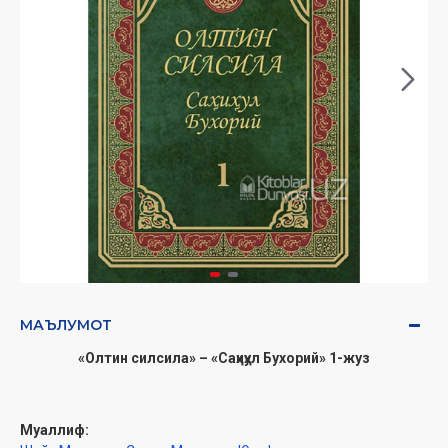
МАЪЛУМОТ
«Олтин силсила» – «Саҳиҳул Бухорий» 1-жуз
Муаллиф: